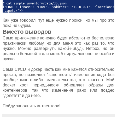
# cat s
imple_inventory/data/db.json
{"FRW1": {"name": "FRW1", "address": "10.0.0.1", "location":
"Lipetsk"}}
Как уже говорил, тут еще нужно прокси, но мы про это
пока не будем.
Вместо выводов
Само приложение конечно будет абсолютно бесполезно
практически любому, но для меня это как раз то, что
нужно. Можно развернуть какой-нибудь Netbox, но он
реально большой и для моих 5 виртуалок оно не особо и
нужно.
Сама CI/CD и докер часть как мне кажется относительно
проста, но позволяет "задеплоить" изменения кода без
вообще какого-либо вмешательства, что классно. Мой
docker хост периодически обновляет образы для
контейнеров, так что изменения рано или поздно
"долетят" и до него.
Пойду заполнять интвентори!