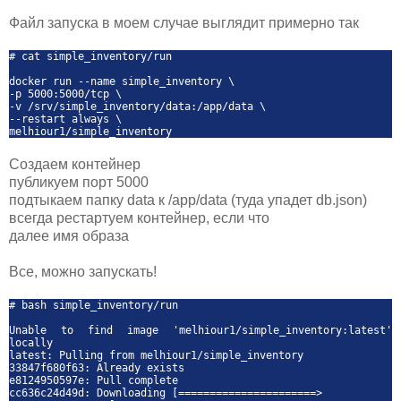
Файл запуска в моем случае выглядит примерно так
# cat simple_inventory/run
docker run --name simple_inventory \
-p 5000:5000/tcp \
-v /srv/simple_inventory/data:/app/data \
--restart always \
melhiour1/simple_inventory
Создаем контейнер
публикуем порт 5000
подтыкаем папку data к /app/data (туда упадет db.json)
всегда рестартуем контейнер, если что
далее имя образа
Все, можно запускать!
# bash simple_inventory/run
Unable to find image 'melhiour1/simple_inventory:latest'
locally
latest: Pulling from melhiour1/simple_inventory
33847f680f63: Already exists
e8124950597e: Pull complete
cc636c24d49d: Downloading [======================>