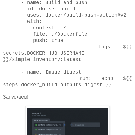
- name: Build and push
id: docker_build
uses: docker/build-push-action@v2
with:
context: ./
file: ./Dockerfile
push: true
tags: ${{
secrets.DOCKER_HUB_USERNAME
}}/simple_inventory:latest
- name: Image digest
run: echo ${{
steps.docker_build.outputs.digest }}
Запускаем!