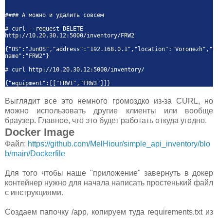
#### А можно и удалить совсем
# curl --request DELETE
http://10.20.30.12:5000/inventory/FRW2
{"OS":"JunOS","address":"192.168.0.1","location":"Voronezh","
name":"FRW2"}
# curl http://10.20.30.12:5000/inventory/
{"equipment":[["FRW1","FRW3"]]}
Выглядит все это немного громоздко из-за CURL, но
можно использовать другие клиенты или вообще
браузер. Главное, что это будет работать откуда угодно.
Docker Image
Файл:
https://github.com/MelHiour/simple_api_inventory/blo
b/main/Dockerfile
Для того чтобы наше "приложение" завернуть в докер
контейнер нужно для начала написать простенький файл
с инструкциями.
Создаем папочку /app, копируем туда requirements.txt из