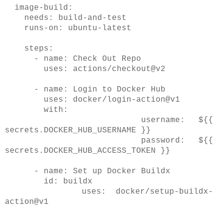
image-build:
needs: build-and-test
runs-on: ubuntu-latest
steps:
- name: Check Out Repo
uses: actions/checkout@v2
- name: Login to Docker Hub
uses: docker/login-action@v1
with:
username: ${{
secrets.DOCKER_HUB_USERNAME }}
password: ${{
secrets.DOCKER_HUB_ACCESS_TOKEN }}
- name: Set up Docker Buildx
id: buildx
uses: docker/setup-buildx-
action@v1