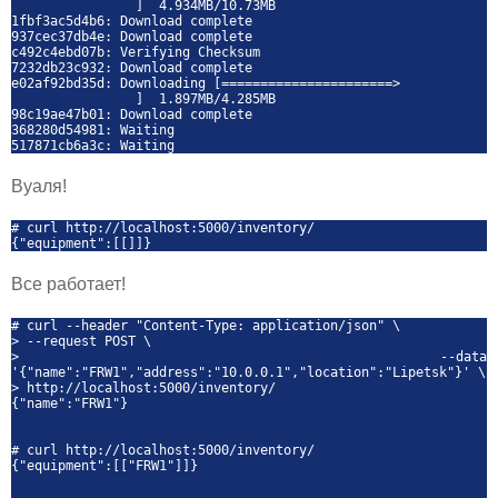
] 4.934MB/10.73MB
1fbf3ac5d4b6: Download complete
937cec37db4e: Download complete
c492c4ebd07b: Verifying Checksum
7232db23c932: Download complete
e02af92bd35d: Downloading [======================>
] 1.897MB/4.285MB
98c19ae47b01: Download complete
368280d54981: Waiting
517871cb6a3c: Waiting
Вуаля!
# curl http://localhost:5000/inventory/
{"equipment":[[]]}
Все работает!
# curl --header "Content-Type: application/json" \
> --request POST \
> --data
'{"name":"FRW1","address":"10.0.0.1","location":"Lipetsk"}' \
> http://localhost:5000/inventory/
{"name":"FRW1"}
# curl http://localhost:5000/inventory/
{"equipment":[["FRW1"]]}