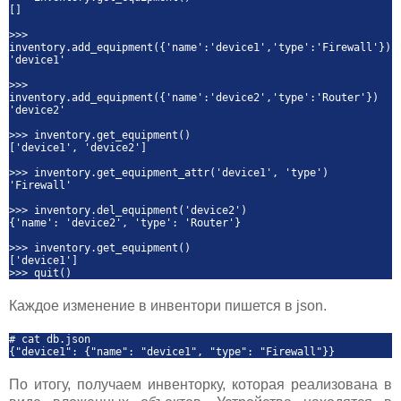
[]
>>>
inventory.add_equipment({'name':'device1','type':'Firewall'})
'device1'
>>>
inventory.add_equipment({'name':'device2','type':'Router'})
'device2'
>>> inventory.get_equipment()
['device1', 'device2']
>>> inventory.get_equipment_attr('device1', 'type')
'Firewall'
>>> inventory.del_equipment('device2')
{'name': 'device2', 'type': 'Router'}
>>> inventory.get_equipment()
['device1']
>>> quit()
Каждое изменение в инвентори пишется в json.
# cat db.json
{"device1": {"name": "device1", "type": "Firewall"}}
По итогу, получаем инвенторку, которая реализована в