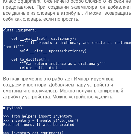
Класс Equipment тоже ничего особо сложного из себя не
представляет. При создании экземпляра он добавляет
все данные из словаря в атрибуты. И может возвращать
себя как словарь, если попросить.
class Equipment:
def __init__(self, dictionary):
"""It expects a dictionary and create an instance
from it"""
self.__dict__.update(dictionary)
def to_dict(self):
"""Can return instance as a dictionary"""
return self.__dict__
Вот как примерно это работает. Импортируем код,
создаем инвентори. Добавляем пару устройств и
смотрим что получилось. Можно получить конкретный
атрибут у устройства. Можно устройство удалить.
# python3
>>> from helpers import Inventory
>>> inventory = Inventory('db.json')
File not found. It will be created
>>> inventory.get_equipment()