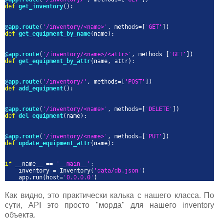
def
get_inventory
():
@
app.route
(
'/inventory/<name>'
, methods=[
'GET'
])
def
get_equipment_by_name
(name):
@
app.route
(
'/inventory/<name>/<attr>'
, methods=[
'GET'
])
def
get_equipment_by_attr
(name, attr):
@
app.route
(
'/inventory/'
, methods=[
'POST'
])
def
add_equipment
():
@
app.route
(
'/inventory/<name>'
, methods=[
'DELETE'
])
def
del_equipment
(name):
@
app.route
(
'/inventory/<name>'
, methods=[
'PUT'
])
def
update_equipment_attr
(name):
if
__name__ ==
'__main__'
:
inventory = Inventory(
'data/db.json'
)
app.run(host=
'0.0.0.0'
)
Как видно, это практически калька с нашего класса. По
сути, API это просто "морда" для нашего inventory
объекта.