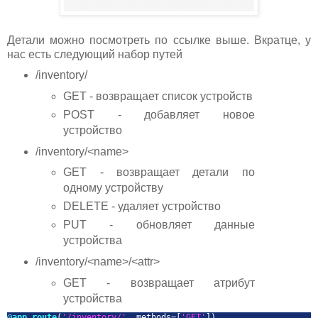
Детали можно посмотреть по ссылке выше. Вкратце, у
нас есть следующий набор путей
/inventory/
GET - возвращает список устройств
POST - добавляет новое
устройство
/inventory/<name>
GET - возвращает детали по
одному устройству
DELETE - удаляет устройство
PUT - обновляет данные
устройства
/inventory/<name>/<attr>
GET - возвращает атрибут
устройства
@
app.route
(
'/inventory/'
, methods=[
'GET'
])