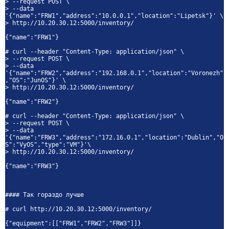
> --request POST \
> --data
'{"name":"FRW1","address":"10.0.0.1","location":"Lipetsk"}' \
> http://10.20.30.12:5000/inventory/
{"name":"FRW1"}
# curl --header "Content-Type: application/json" \
> --request POST \
> --data
'{"name":"FRW2","address":"192.168.0.1","location":"Voronezh"
,"OS":"JunOS"}' \
> http://10.20.30.12:5000/inventory/
{"name":"FRW2"}
# curl --header "Content-Type: application/json" \
> --request POST \
> --data
'{"name":"FRW3","address":"172.16.0.1","location":"Dublin","O
S":"VyOS","type":"VM"}'\
> http://10.20.30.12:5000/inventory/
{"name":"FRW3"}
#### Так гораздо лучше
# curl http://10.20.30.12:5000/inventory/
{"equipment":[["FRW1","FRW2","FRW3"]]}