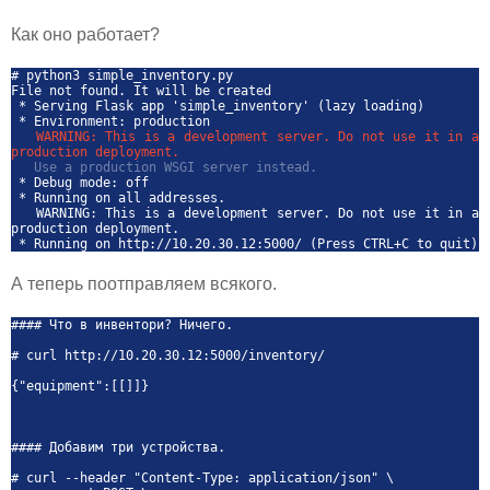
Как оно работает?
# python3 simple_inventory.py
File not found. It will be created
* Serving Flask app 'simple_inventory' (lazy loading)
* Environment: production
WARNING: This is a development server. Do not use it in a
production deployment.
Use a production WSGI server instead.
* Debug mode: off
* Running on all addresses.
WARNING: This is a development server. Do not use it in a
production deployment.
* Running on http://10.20.30.12:5000/ (Press CTRL+C to quit)
А теперь поотправляем всякого.
#### Что в инвентори? Ничего.
# curl http://10.20.30.12:5000/inventory/
{"equipment":[[]]}
#### Добавим три устройства.
# curl --header "Content-Type: application/json" \