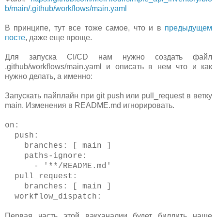
b/main/.github/workflows/main.yaml
В принципе, тут все тоже самое, что и в
предыдущем
посте
, даже еще проще.
Для запуска CI/CD нам нужно создать файл
.github/workflows/main.yaml и описать в нем что и как
нужно делать, а именно:
Запускать пайплайн при git push или pull_request в ветку
main. Изменения в README.md игнорировать.
on:
push:
branches: [ main ]
paths-ignore:
- '**/README.md'
pull_request:
branches: [ main ]
workflow_dispatch:
Первая часть этой вакханалии будет билдить наше