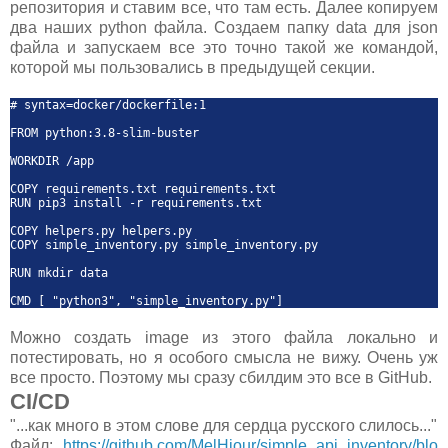
репозитория и ставим все, что там есть. Далее копируем
два наших python файла. Создаем папку data для json
файла и запускаем все это точно такой же командой,
которой мы пользовались в предыдущей секции.
# syntax=docker/dockerfile:1
FROM python:3.8-slim-buster
WORKDIR /app
COPY requirements.txt requirements.txt
RUN pip3 install -r requirements.txt
COPY helpers.py helpers.py
COPY simple_inventory.py simple_inventory.py
RUN mkdir data
CMD [ "python3", "simple_inventory.py"]
Можно создать image из этого файла локально и
потестировать, но я особого смысла не вижу. Очень уж
все просто. Поэтому мы сразу сбилдим это все в GitHub.
CI/CD
"...как много в этом слове для сердца русского слилось..."
Файл:
https://github.com/MelHiour/simple_api_inventory/blo