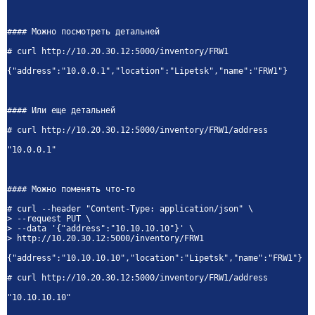
#### Можно посмотреть детальней
# curl http://10.20.30.12:5000/inventory/FRW1
{"address":"10.0.0.1","location":"Lipetsk","name":"FRW1"}
#### Или еще детальней
# curl http://10.20.30.12:5000/inventory/FRW1/address
"10.0.0.1"
#### Можно поменять что-то
# curl --header "Content-Type: application/json" \
> --request PUT \
> --data '{"address":"10.10.10.10"}' \
> http://10.20.30.12:5000/inventory/FRW1
{"address":"10.10.10.10","location":"Lipetsk","name":"FRW1"}
# curl http://10.20.30.12:5000/inventory/FRW1/address
"10.10.10.10"