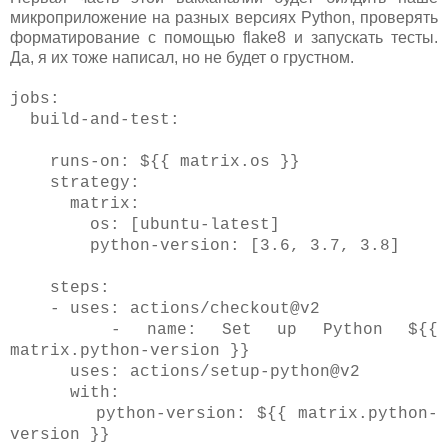
микроприложение на разных версиях Python, проверять
форматирование с помощью flake8 и запускать тесты.
Да, я их тоже написал, но не будет о грустном.
jobs:
build-and-test:
runs-on: ${{ matrix.os }}
strategy:
matrix:
os: [ubuntu-latest]
python-version: [3.6, 3.7, 3.8]
steps:
- uses: actions/checkout@v2
- name: Set up Python ${{
matrix.python-version }}
uses: actions/setup-python@v2
with:
python-version: ${{ matrix.python-
version }}