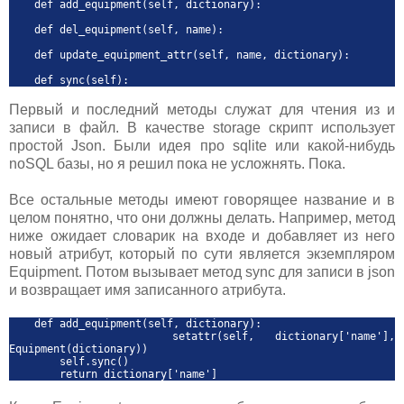
def add_equipment(self, dictionary):
def del_equipment(self, name):
def update_equipment_attr(self, name, dictionary):
def sync(self):
Первый и последний методы служат для чтения из и
записи в файл. В качестве storage скрипт использует
простой Json. Были идея про sqlite или какой-нибудь
noSQL базы, но я решил пока не усложнять. Пока.
Все остальные методы имеют говорящее название и в
целом понятно, что они должны делать. Например, метод
ниже ожидает словарик на входе и добавляет из него
новый атрибут, который по сути является экземпляром
Equipment. Потом вызывает метод sync для записи в json
и возвращает имя записанного атрибута.
def add_equipment(self, dictionary):
setattr(self, dictionary['name'],
Equipment(dictionary))
self.sync()
return dictionary['name']