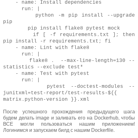
- name: Install dependencies
run: |
python -m pip install --upgrade
pip
pip install flake8 pytest mock
if [ -f requirements.txt ]; then
pip install -r requirements.txt; fi
- name: Lint with flake8
run: |
flake8 . --max-line-length=130 --
statistics --exclude test*
- name: Test with pytest
run: |
pytest --doctest-modules --
junitxml=test-report/test-results-${{
matrix.python-version }}.xml
После успешного прохождения предыдущего шага
будем делать image и заливать его на Dockerhub, чтобы
ВСЕ могли пользоваться нашим приложением!
Логинимся и запускаем билд с нашим Dockerfile.