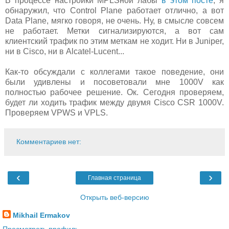
В процессе настройки MPLSной лабы
в этом посте
, я
обнаружил, что Control Plane работает отлично, а вот
Data Plane, мягко говоря, не очень. Ну, в смысле совсем
не работает. Метки сигнализируются, а вот сам
клиентский трафик по этим меткам не ходит. Ни в Juniper,
ни в Cisco, ни в Alcatel-Lucent...
Как-то обсуждали с коллегами такое поведение, они
были удивлены и посоветовали мне 1000V как
полностью рабочее решение. Ок. Сегодня проверяем,
будет ли ходить трафик между двумя Cisco CSR 1000V.
Проверяем VPWS и VPLS.
Комментариев нет:
‹
›
Главная страница
Открыть веб-версию
Mikhail Ermakov
Просмотреть профиль