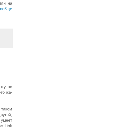
или на
вообще
нту не
точка-
 таком
ругой,
 умеет
м Link