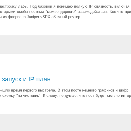
настройку лабы. Под базовой я понимаю полную IP связность, включая
оторыми особенностями "межвендорного" взаимодействия. Кое-что пр
м из фаервола Juniper vSRX обычный роутер.
апуск и IP план.
ришло время первого выстрела. В этом посте немного графиков и цифр. 
схемку "на чистовик". К слову, не думаю, что пост будет сильно интер