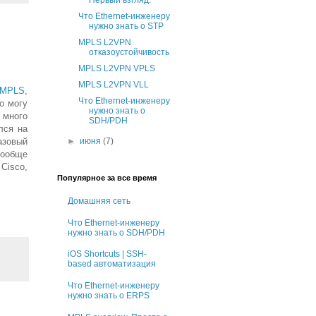
Первый взгляд.
Что Ethernet-инженеру
нужно знать о STP
MPLS L2VPN
отказоустойчивость
MPLS L2VPN VPLS
MPLS L2VPN VLL
MPLS
,
Что Ethernet-инженеру
о могу
нужно знать о
 много
SDH/PDH
лся на
азовый
►
июня
(7)
вообще
 Cisco,
Популярное за все время
Домашняя сеть
Что Ethernet-инженеру
нужно знать о SDH/PDH
iOS Shortcuts | SSH-
based автоматизация
Что Ethernet-инженеру
нужно знать о ERPS