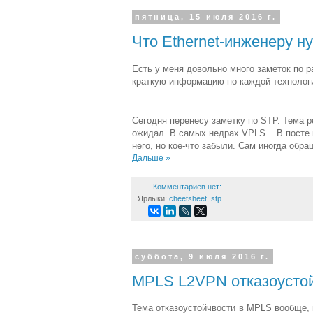
пятница, 15 июля 2016 г.
Что Ethernet-инженеру н
Есть у меня довольно много заметок по р
краткую информацию по каждой технологи
Сегодня перенесу заметку по STP. Тема р
ожидал. В самых недрах VPLS... В посте 
него, но кое-что забыли. Сам иногда обра
Дальше »
Комментариев нет:
Ярлыки:
cheetsheet
,
stp
суббота, 9 июля 2016 г.
MPLS L2VPN отказоусто
Тема отказоустойчвости в MPLS вообще, и