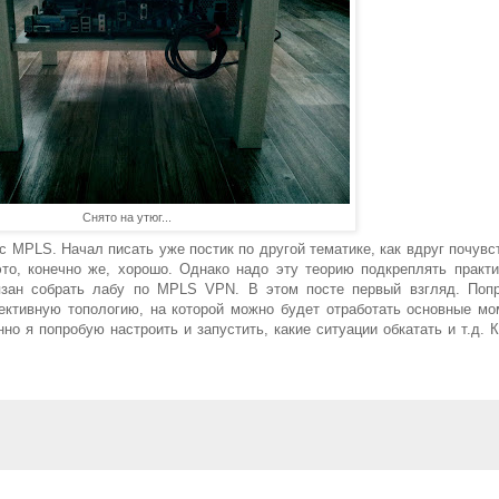
Снято на утюг...
с MPLS. Начал писать уже постик по другой тематике, как вдруг почувс
это, конечно же, хорошо. Однако надо эту теорию подкреплять практи
язан собрать лабу по MPLS VPN. В этом посте первый взгляд. Поп
ктивную топологию, на которой можно будет отработать основные мо
нно я попробую настроить и запустить, какие ситуации обкатать и т.д. 