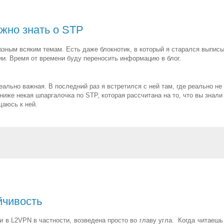
ужно знать о STP
азным всяким темам. Есть даже блокнотик, в который я старался выпис
и. Время от времени буду переносить информацию в блог.
еально важная. В последний раз я встретился с ней там, где реально не
ниже некая шпаргалочка по STP, которая рассчитана на то, что вы знали
щаюсь к ней.
йчивость
 в L2VPN в частности, возведена просто во главу угла. Когда читаешь 