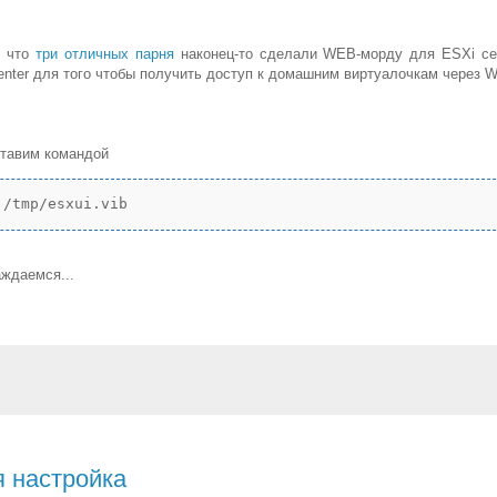
у что
три отличных парня
наконец-то сделали WEB-морду для ESXi се
nter для того чтобы получить доступ к домашним виртуалочкам через 
ставим командой
 /tmp/esxui.vib
аждаемся...
 настройка