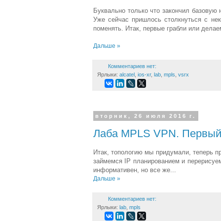
Буквально только что закончил базовую 
Уже сейчас пришлось столкнуться с нек
поменять. Итак, первые грабли или делае
Дальше »
Комментариев нет:
Ярлыки:
alcatel
,
ios-xr
,
lab
,
mpls
,
vsrx
вторник, 26 июля 2016 г.
Лаба MPLS VPN. Первый з
Итак, топологию мы придумали, теперь п
займемся IP планированием и перерисуем 
информативен, но все же...
Дальше »
Комментариев нет:
Ярлыки:
lab
,
mpls