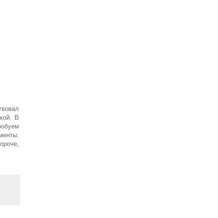
твовал
кой. В
робуем
менты.
Короче,