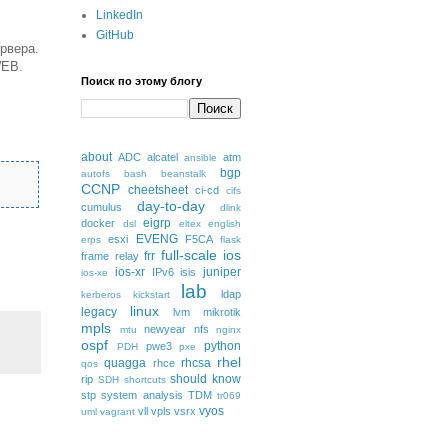
LinkedIn
GitHub
рвера.
WEB.
Поиск по этому блогу
about
ADC
alcatel
atm
ansible
bgp
autofs
bash
beanstalk
CCNP
cheetsheet
ci-cd
cifs
day-to-day
cumulus
dlink
eigrp
docker
dsl
eltex
english
EVENG
esxi
F5CA
erps
flask
full-scale
ios
frr
frame relay
ios-xr
juniper
IPv6
isis
ios-xe
lab
ldap
kerberos
kickstart
linux
legacy
lvm
mikrotik
mpls
newyear
nfs
mtu
nginx
ospf
python
pwe3
PDH
pxe
rhel
quagga
rhcsa
rhce
qos
should know
rip
SDH
shortcuts
stp
system analysis
TDM
tr069
vyos
vll
vpls
vsrx
uml
vagrant