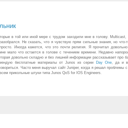
льник
торые в той или иной мере с трудом заходили мне в голову. Multicast,
зобрался. Не сказать, что я чувствую прям сильные знания, но что-т
просто. Иногда кажется, что это почти религия. Я прочитал довольно
чине мало что остается в голове с течением времени. Недавно напоро
которая довольно складно и без лишней информации рассказывает про б
комендую бесплатные материалы от Junos из серии
Day One
, да и 
говориться. Часто меня выручал сайт Juniper, когда я решал проблемы с
всем прикольные штуки типа Junos QoS for IOS Engineers.