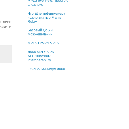
MPLS overview. Просто о
сложном.
Что Ethernet-инженеру
нужно знать о Frame
Relay
отливо
ойки и
Базовый QoS и
Можжевельник
MPLS L2VPN VPLS
Лаба MPLS VPN.
ALU/Junos/XR
Interoperability
OSPFv2 минимум лаба