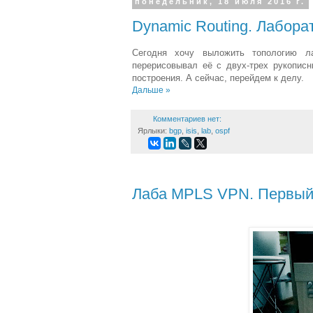
понедельник, 18 июля 2016 г.
Dynamic Routing. Лабора
Сегодня хочу выложить топологию ла
перерисовывал её с двух-трех рукописн
построения. А сейчас, перейдем к делу.
Дальше »
Комментариев нет:
Ярлыки:
bgp
,
isis
,
lab
,
ospf
Лаба MPLS VPN. Первый 