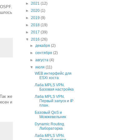
►
2021
(12)
 OSPF.
►
2020
(1)
ишлось
►
2019
(9)
►
2018
(19)
►
2017
(39)
▼
2016
(26)
►
декабря
(2)
►
сентября
(2)
►
августа
(4)
▼
июля
(11)
WEB интерфейс для
ESXi хоста
Лаба MPLS VPN.
Базовая настройка
Так же
Лаба MPLS VPN.
Первый запуск и IP
есен и
план.
Базовый QoS и
Можжевельник
Dynamic Routing.
Лабораторка
Лаба MPLS VPN.