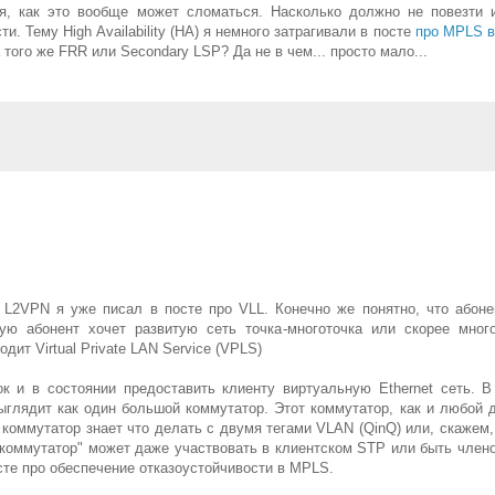
ся, как это вообще может сломаться. Насколько должно не повезти 
и. Тему High Availability (HA) я немного затрагивали в посте
про MPLS 
 того же FRR или Secondary LSP? Да не в чем... просто мало...
L2VPN я уже писал в посте про VLL. Конечно же понятно, что абоне
тую абонент хочет развитую сеть точка-многоточка или скорее много
дит Virtual Private LAN Service (VPLS)
 и в состоянии предоставить клиенту виртуальную Ethernet сеть. В
ыглядит как один большой коммутатор. Этот коммутатор, как и любой д
 коммутатор знает что делать с двумя тегами VLAN (QinQ) или, скажем,
коммутатор" может даже участвовать в клиентском STP или быть члено
осте про обеспечение отказоустойчивости в MPLS.