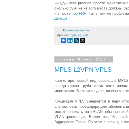
нибудь best practice просто удивляешь
сколько руки не из того места должны раст
и в посте
про FRR
. Так в чем же проблема
Дальше »
Комментариев нет:
Ярлыки:
mpls
,
vll
,
vpls
пятница, 8 июля 2016 г.
MPLS L2VPN VPLS
Кратко про первый вид сервиса в MPLS 
всегда нужна труба точка-точка, зачас
многоточка. В таком случае, на сцену выхо
Концепция VPLS умещается в пару строк
случае, сеть провайдера для абонента в
может понимать теги VLAN, обычно такой
VLAN трансляцию. Более того, "большой 
Aggregation Group. Об этом я напишу в п