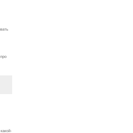
ывать
 про
какой-