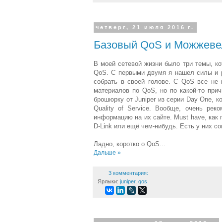
четверг, 21 июля 2016 г.
Базовый QoS и Можжеве
В моей сетевой жизни было три темы, ко
QoS. С первыми двумя я нашел силы и ра
собрать в своей голове. С QoS все не 
материалов по QoS, но по какой-то при
брошюрку от Juniper из серии Day One, 
Quality of Service. Вообще, очень ре
информацию на их сайте. Must have, как 
D-Link или ещё чем-нибудь. Есть у них со
Ладно, коротко о QoS...
Дальше »
3 комментария:
Ярлыки:
juniper
,
qos