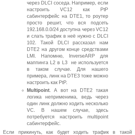
через DLCI соседа. Например, если
настроить VC12 как PtP
сабинтерфейс на DTE1, то роутер
просто решит, что вся подсеть
192.168.0.0/24 доступна через VC12
и слать трафик в неё нужно с DLCI
102. Такой DLCI рассказал нам
DTE2 на другом конце средствами
LMI. Напомню, InverseARP для
маппинга L2 в L3 не используется
в таком случае. Для нашего
примера, линк на DTE3 тоже можно
настроить как PtP.
Multipoint
. А вот на DTE2 такая
логика неприменима, ведь через
один линк должно ходить несколько
VC. В нашем случае, здесь
потребуется настроить multipoint
сабинтерфейс.
Если прикинуть, как будет ходить трафик в такой