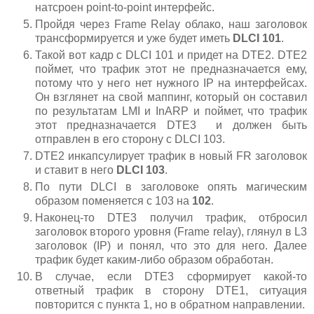
натсроен point-to-point интерфейс.
Пройдя через Frame Relay облако, наш заголовок
трансформируется и уже будет иметь
DLCI 101
.
Такой вот кадр с DLCI 101 и придет на DTE2. DTE2
поймет, что трафик этот не предназначается ему,
потому что у него нет нужного IP на интерфейсах.
Он взглянет на свой маппинг, который он составил
по результатам LMI и InARP и поймет, что трафик
этот предназначается DTE3 и должен быть
отправлен в его сторону с DLCI 103.
DTE2 инкапсулирует трафик в новый FR заголовок
и ставит в него
DLCI 103
.
По пути DLCI в заголовоке опять магическим
образом поменяется с 103 на
102
.
Наконец-то DTE3 получил трафик, отбросил
заголовок второго уровня (Frame relay), глянул в L3
заголовок (IP) и понял, что это для него. Далее
трафик будет каким-либо образом обработан.
В случае, если DTE3 сформирует какой-то
ответный трафик в сторону DTE1, ситуация
повторится с пункта 1, но в обратном направлении.