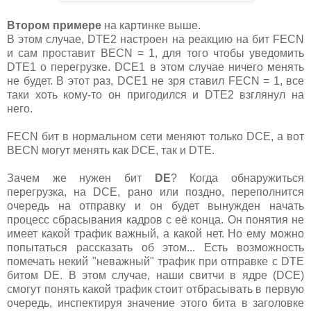
Втором примере
на картинке выше.
В этом случае, DTE2 настроен на реакцию на бит FECN
и сам проставит BECN = 1, для того чтобы уведомить
DTE1 о перегрузке. DCE1 в этом случае ничего менять
не будет. В этот раз, DCE1 не зря ставил FECN = 1, все
таки хоть кому-то он пригодился и DTE2 взглянул на
него.
FECN бит в нормальном сети меняют только DCE, а вот
BECN могут менять как DCE, так и DTE.
Зачем же нужен бит
DE
? Когда обнаружиться
перегрузка, на DCE, рано или поздно, переполнится
очередь на отправку и он будет вынужден начать
процесс сбрасывания кадров с её конца. Он понятия не
имеет какой трафик важный, а какой нет. Но ему можно
попытаться рассказать об этом... Есть возможность
помечать некий "неважный" трафик при отправке с DTE
битом DE. В этом случае, наши свитчи в ядре (DCE)
смогут понять какой трафик стоит отбрасывать в первую
очередь, инспектируя значение этого бита в заголовке