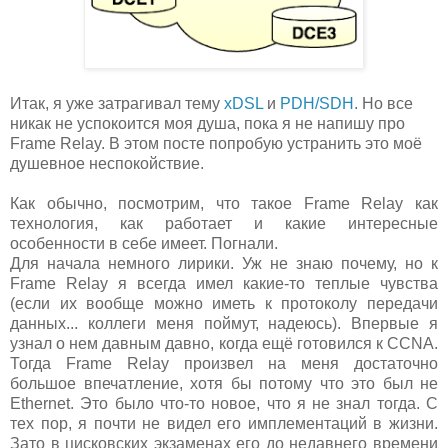
Итак, я уже затрагивал тему
xDSL
и
PDH/SDH
. Но все
никак не успокоится моя душа, пока я не напишу про
Frame Relay. В этом посте попробую устранить это моё
душевное неспокойствие.
Как обычно, посмотрим, что такое Frame Relay как
технология, как работает и какие интересные
особенности в себе имеет. Погнали.
Для начала немного лирики. Уж не знаю почему, но к
Frame Relay я всегда имел какие-то теплые чувства
(если их вообще можно иметь к протоколу передачи
данных... коллеги меня поймут, надеюсь). Впервые я
узнал о нем давным давно, когда ещё готовился к CCNA.
Тогда Frame Relay произвел на меня достаточно
большое впечатление, хотя бы потому что это был не
Ethernet. Это было что-то новое, что я не знал тогда. С
тех пор, я почти не видел его имплементаций в жизни.
Зато в цисковских экзаменах его до недавнего времени