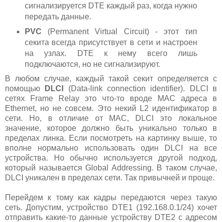
сигнализируется DTE каждый раз, когда нужно
передать данные.
PVC
(Permanent Virtual Circuit) - этот тип
секита всегда присутствует в сети и настроен
на узлах. DTE к нему всего лишь
подключаются, но не сигнализируют.
В любом случае, каждый такой секит определяется с
помощью
DLCI
(Data-link connection identifier). DLCI в
сетях Frame Relay это что-то вроде MAC адреса в
Ethernet, но не совсем. Это некий L2 идентификатор в
сети. Но, в отличие от MAC, DLCI это локальное
значение, которое должно быть уникально только в
пределах линка. Если посмотреть на картинку выше, то
вполне нормально использовать один DLCI на все
устройства. Но обычно используется другой подход,
который называется Global Addressing. В таком случае,
DLCI уникален в пределах сети. Так привычней и проще.
Перейдем к тому как кадры передаются через такую
сеть. Допустим, устройство DTE1 (192.168.0.1/24) хочет
отправить какие-то данные устройству DTE2 с адресом