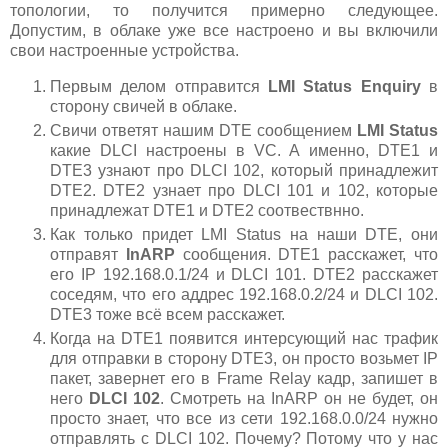
топологии, то получится примерно следующее.
Допустим, в облаке уже все настроено и вы включили
свои настроенные устройства.
Первым делом отправится
LMI Status Enquiry
в
сторону свичей в облаке.
Свичи ответят нашим DTE сообщением
LMI Status
какие DLCI настроены в VC. А именно, DTE1 и
DTE3 узнают про DLCI 102, который принадлежит
DTE2. DTE2 узнает про DLCI 101 и 102, которые
принадлежат DTE1 и DTE2 соотвествнно.
Как только придет LMI Status на наши DTE, они
отправят
InARP
сообщения. DTE1 расскажет, что
его IP 192.168.0.1/24 и DLCI 101. DTE2 расскажет
соседям, что его аддрес 192.168.0.2/24 и DLCI 102.
DTE3 тоже всё всем расскажет.
Когда на DTE1 появится интерсующий нас трафик
для отправки в сторону DTE3, он просто возьмет IP
пакет, завернет его в Frame Relay кадр, запишет в
него
DLCI 102
. Смотреть на InARP он не будет, он
просто знает, что все из сети 192.168.0.0/24 нужно
отправлять с DLCI 102. Почему? Потому что у нас