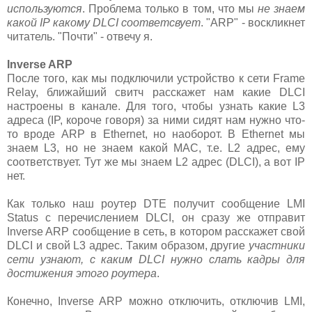
используются
. Проблема только в том, что мы
не знаем
какой IP какому DLCI соответсвует
. "ARP" - воскликнет
читатель. "Почти" - отвечу я.
Inverse ARP
После того, как мы подключили устройство к сети Frame
Relay, ближайший свитч расскажет нам какие DLCI
настроены в канале. Для того, чтобы узнать какие L3
адреса (IP, короче говоря) за ними сидят нам нужно что-
то вроде ARP в Ethernet, но наоборот. В Ethernet мы
знаем L3, но не знаем какой MAC, т.е. L2 адрес, ему
соответствует. Тут же мы знаем L2 адрес (DLCI), а вот IP
нет.
Как только наш роутер DTE получит сообщение LMI
Status с перечислением DLCI, он сразу же отправит
Inverse ARP сообщение в сеть, в котором расскажет свой
DLCI и свой L3 адрес. Таким образом, другие
участники
сети узнают, с каким DLCI нужно слать кадры для
достижения этого роутера
.
Конечно, Inverse ARP можно отключить, отключив LMI,