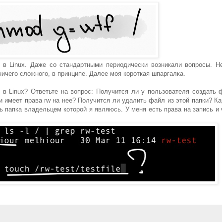
 в Linux. Даже со стандартными периодически возникали вопросы. Н
 ничего сложного, в принципе. Далее моя короткая шпаргалка.
 в Linux? Ответьте на вопрос: Получится ли у пользователя создать 
 и имеет права rw на нее? Получится ли удалить файл из этой папки? Ка
ть папка владельцем которой я являюсь. У меня есть права на запись и 