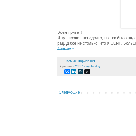
Всем привет!
Я тут пропал ненадолго, но так было над
рад. Даже не столько, что я CCNP. Больше
Дальше »
Комментариев нет:
Ярлыки:
CCNP
,
day-to-day
Следующие