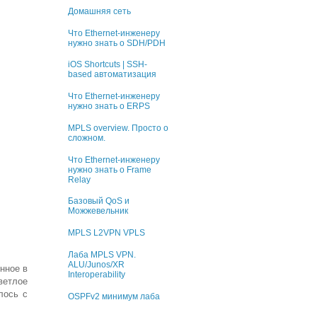
Домашняя сеть
Что Ethernet-инженеру
нужно знать о SDH/PDH
iOS Shortcuts | SSH-
based автоматизация
Что Ethernet-инженеру
нужно знать о ERPS
MPLS overview. Просто о
сложном.
Что Ethernet-инженеру
нужно знать о Frame
Relay
Базовый QoS и
Можжевельник
MPLS L2VPN VPLS
Лаба MPLS VPN.
ALU/Junos/XR
нное в
Interoperability
ветлое
лось с
OSPFv2 минимум лаба