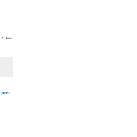
, очень
дущие