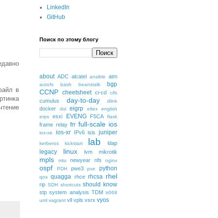
LinkedIn
GitHub
Поиск по этому блогу
едавно
about
ADC
alcatel
atm
ansible
bgp
autofs
bash
beanstalk
файл в
CCNP
cheetsheet
ci-cd
cifs
ртинка
day-to-day
cumulus
dlink
чтение
eigrp
docker
dsl
eltex
english
EVENG
esxi
F5CA
erps
flask
full-scale
ios
frr
frame relay
ios-xr
juniper
IPv6
isis
ios-xe
lab
ldap
kerberos
kickstart
linux
legacy
lvm
mikrotik
mpls
newyear
nfs
mtu
nginx
ospf
python
pwe3
PDH
pxe
rhel
quagga
rhcsa
rhce
qos
should know
rip
SDH
shortcuts
stp
system analysis
TDM
tr069
vyos
vll
vpls
vsrx
uml
vagrant