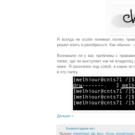
Я всегда не особо понимал логику прав
решил взять и разобраться. Как обычно -
Возникали ли у вас проблемы с правами
папке, где он выступает как её владелец
ниже. Я залогинен под собой, в корне ес
в эту папку.
Дальше »
Комментариев нет:
Ярлыки:
cheetsheet
,
lab
,
linux
,
rhcsa
,
should know