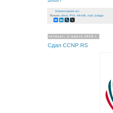
Дальше »
Комментариев нет:
Ярлыки:
about
,
IPv6
,
mikrotik
,
ospf
,
quagga
четверг, 1 марта 2018 г.
Сдал CCNP RS