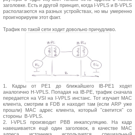
заголовке. Есть и другой принцип, когда I-VPLS и B-VPLS
располагаются на разных устройствах, но мы умеренно
проигнорируем этот факт.
Трафик по такой сети ходит довольно причудливо.
1. Кадры от PE1 до ближайшего IB-PE1 ходят
аналогично H-VPLS. Попадая на IB-PE, трафик сначала
передается на VSI на I-VPLS инстанс. Тот изучает MAC
клиента, смотрим в FDB и находит там (если ARP уже
прошли) MAC адрес клиента, который "светится" со
стороны B-VPLS.
2. I-VPLS производит PBB инкапсуляцию. На кадр
навешивается ещё один заголовок, в качестве MAC
адреса источника используется специальный