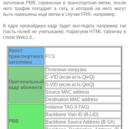
заголовок PBB, сервисная и транспортная метки, после
чего трафик попадает в сеть, в которой на него могут
быть навешены ещё метки в случае FRR, например.
В ядре провайдера кадр будет выглядеть например так
(часть полей не учитываем). Нарисуем HTML-табличку в
стиле Web1.0...
Хвост
транспортного
FCS
заголовка
Полезная нагрузка
С-VID (если есть QinQ)
Оригинальный
S-VID (если есть QinQ)
кадр абонента
Source MAC address
Destination MAC address
Instance TAG (I-TAG)
Backbone Vlan ID (B-LID)
PBB
Backbone Source Address (B-SA)