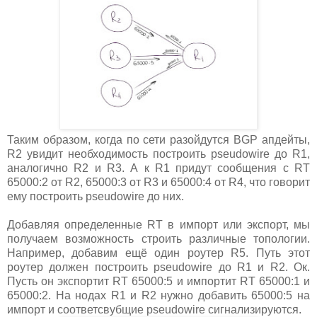
Таким образом, когда по сети разойдутся BGP апдейты,
R2 увидит необходимость построить pseudowire до R1,
аналогично R2 и R3. А к R1 придут сообщения с RT
65000:2 от R2, 65000:3 от R3 и 65000:4 от R4, что говорит
ему построить pseudowire до них.
Добавляя определенные RT в импорт или экспорт, мы
получаем возможность строить различные топологии.
Например, добавим ещё один роутер R5. Путь этот
роутер должен построить pseudowire до R1 и R2. Ок.
Пусть он экспортит RT 65000:5 и импортит RT 65000:1 и
65000:2. На нодах R1 и R2 нужно добавить 65000:5 на
импорт и соответсвубщие pseudowire сигнализируются.