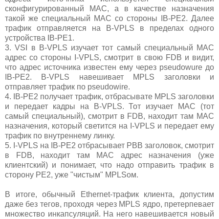
сконфигурированный MAС, а в качестве назначения
такой же специальный MAC со стороны IB-PE2. Далее
трафик отправляется на B-VPLS в пределах одного
устройства IB-PE1.
3. VSI в B-VPLS изучает тот самый специальный MAC
адрес со стороны I-VPLS, смотрит в свою FDB и видит,
что адрес источника известен ему через pseudowure до
IB-PE2. B-VPLS навешивает MPLS заголовки и
отправляет трафик по pseudowire.
4. IB-PE2 получает трафик, отбрасывате MPLS заголовки
и передает кадры на B-VPLS. Тот изучает MAC (тот
самый специальный), смотрит в FDB, находит там MAC
назначения, который светится на I-VPLS и передает ему
трафик по внутреннему линку.
5. I-VPLS на IB-PE2 отбрасывает PBB заголовок, смотрит
в FDB, находит там MAC адрес назначения (уже
клиентский) и понимает, что надо отправить трафик в
сторону PE2, уже "чистым" MPLSом.
В итоге, обычный Ethernet-трафик клиента, допустим
даже без тегов, проходя через MPLS ядро, претерпевает
множество инкапсуляций. На него навешивается новый