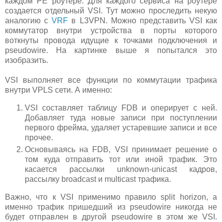
каждом PE роутере. Для каждого сервиса на роутере
создается отдельный VSI. Тут можно проследить некую
аналогию с
VRF
в L3VPN. Можно представить VSI как
коммутатор внутри устройства в порты которого
воткнуты провода идущие к точками подключения и
pseudowire. На картинке выше я попытался это
изобразить.
VSI выполняет все функции по коммутации трафика
внутри VPLS сети. А именно:
VSI составляет таблицу FDB и оперирует с ней.
Добавляет туда новые записи при поступлении
первого фрейма, удаляет устаревшие записи и все
прочее.
Основываясь на FDB, VSI принимает решение о
том куда отправить тот или иной трафик. Это
касается рассылки unknown-unicast кадров,
рассылку broadcast и multicast трафика.
Важно, что к VSI применимо правило split horizon, а
именно трафик пришедший из pseudowire никогда не
будет отправлен в другой pseudowire в этом же VSI.