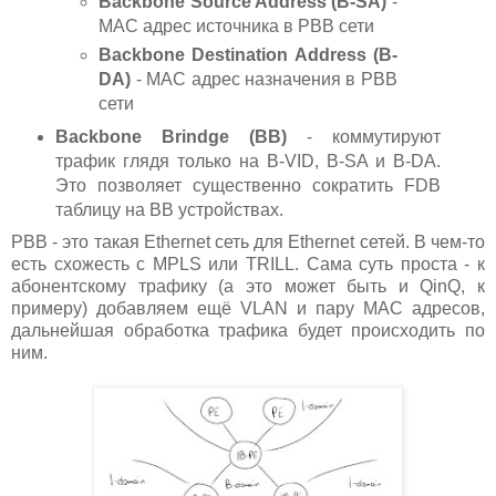
Backbone Source Address (B-SA)
-
MAC адрес источника в PBB сети
Backbone Destination Address (B-
DA)
- MAC адрес назначения в PBB
сети
Backbone Brindge (BB)
- коммутируют
трафик глядя только на B-VID, B-SA и B-DA.
Это позволяет существенно сократить FDB
таблицу на BB устройствах.
PBB - это такая Ethernet сеть для Ethernet сетей. В чем-то
есть схожесть с MPLS или TRILL. Сама суть проста - к
абонентскому трафику (а это может быть и QinQ, к
примеру) добавляем ещё VLAN и пару MAC адресов,
дальнейшая обработка трафика будет происходить по
ним.