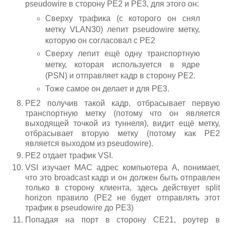
pseudowire в сторону PE2 и PE3, для этого он:
Сверху трафика (с которого он снял
метку VLAN30) лепит pseudowire метку,
которую он согласовал с PE2
Сверху лепит ещё одну транспортную
метку, которая используется в ядре
(PSN) и отправляет кадр в сторону PE2.
Тоже самое он делает и для PE3.
PE2 получив такой кадр, отбрасывает первую
транспортную метку (потому что он является
выходящей точкой из туннеля), видит ещё метку,
отбрасывает вторую метку (потому как PE2
является выходом из pseudowire).
PE2 отдает трафик VSI.
VSI изучает MAC адрес компьютера А, понимает,
что это broadcast кадр и он должен быть отправлен
только в сторону клиента, здесь действует split
horizon правило (PE2 не будет отправлять этот
трафик в pseudowire до PE3)
Попадая на порт в сторону CE21, роутер в