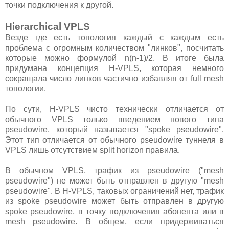
точки подключения к другой.
Hierarchical VPLS
Везде где есть топология каждый с каждым есть
проблема с огромным количеством "линков", посчитать
которые можно формулой n(n-1)/2. В итоге была
придумана концепция H-VPLS, которая немного
сокращала число линков частично избавляя от full mesh
топологии.
По сути, H-VPLS чисто технически отличается от
обычного VPLS только введением нового типа
pseudowire, который называется "spoke pseudowire".
Этот тип отличается от обычного pseudowire туннеля в
VPLS лишь отсутствием split horizon правила.
В обычном VPLS, трафик из pseudowire ("mesh
pseudowire") не может быть отправлен в другую "mesh
pseudowire". В H-VPLS, таковых ограничений нет, трафик
из spoke pseudowire может быть отправлен в другую
spoke pseudowire, в точку подключения абонента или в
mesh pseudowire. В общем, если придерживаться