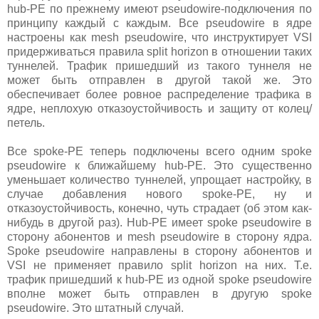
hub-PE по прежнему имеют pseudowire-подключения по
принципу каждый с каждым. Все pseudowire в ядре
настроены как mesh pseudowire, что инструктирует VSI
придерживаться правила split horizon в отношении таких
туннелей. Трафик пришедший из такого туннеля не
может быть отправлен в другой такой же. Это
обеспечивает более ровное распределение трафика в
ядре, неплохую отказоустойчивость и защиту от колец/
петель.
Все spoke-PE теперь подключены всего одним spoke
pseudowire к ближайшему hub-PE. Это существенно
уменьшает количество туннелей, упрощает настройку, в
случае добавления нового spoke-PE, ну и
отказоустойчивость, конечно, чуть страдает (об этом как-
нибудь в другой раз). Hub-PE имеет spoke pseudowire в
сторону абонентов и mesh pseudowire в сторону ядра.
Spoke pseudowire направлены в сторону абонентов и
VSI не применяет правило split horizon на них. Т.е.
трафик пришедший к hub-PE из одной spoke pseudowire
вполне может быть отправлен в другую spoke
pseudowire. Это штатный случай.