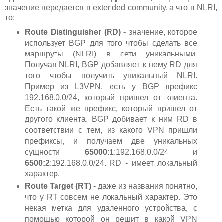
значение передается в extended community, а что в NLRI,
то:
Route Distinguisher (RD) -
значение, которое
использует BGP для того чтобы сделать все
маршруты (NLRI) в сети уникальными.
Получая NLRI, BGP добавляет к нему RD для
того чтобы получить уникальный NLRI.
Пример из L3VPN, есть у BGP префикс
192.168.0.0/24, который пришел от клиента.
Есть такой же префикс, который пришел от
другого клиента. BGP добивает к ним RD в
соответствии с тем, из какого VPN пришли
префиксы, и получаем две уникальных
сущности
65000:1
:192.168.0.0/24 и
6500:2
:192.168.0.0/24. RD - имеет локальный
характер.
Route Target (RT) -
даже из названия понятно,
что у RT совсем не локальный характер. Это
некая метка для удаленного устройства, с
помощью которой он решит в какой VPN