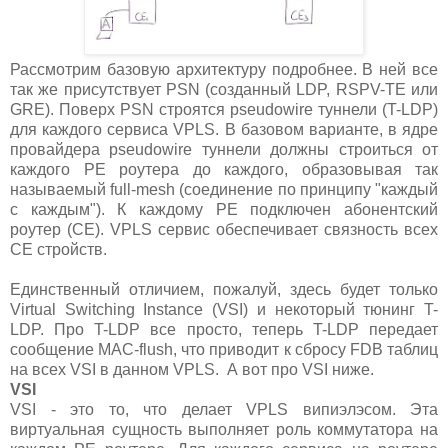
Рассмотрим базовую архитектуру подробнее. В ней все
так же присутствует PSN (созданный LDP, RSPV-TE или
GRE). Поверх PSN строятся pseudowire туннели (T-LDP)
для каждого сервиса VPLS. В базовом варианте, в ядре
провайдера pseudowire туннели должны строиться от
каждого PE роутера до каждого, образовывая так
называемый full-mesh (соединение по принципу "каждый
с каждым"). К каждому PE подключен абонентский
роутер (CE). VPLS сервис обеспечивает связность всех
CE стройств.
Единственный отличием, пожалуй, здесь будет только
Virtual Switching Instance (VSI) и некоторый тюнинг T-
LDP. Про T-LDP все просто, теперь T-LDP передает
сообщение MAC-flush, что приводит к сбросу FDB таблиц
на всех VSI в данном VPLS. А вот про VSI ниже.
VSI
VSI - это то, что делает VPLS випиэлэсом. Эта
виртуальная сущность выполняет роль коммутатора на