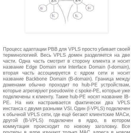
Процесс адаптации PBB для VPLS просто убивает своей
терминологией. Весь VPLS домен разделяется на две
части. Одна часть смотрит в сторону клиента и носит
название Edge Domain или Interface Domain (I-domain),
вторая часть ассоциируется с ядром сети и носит
название Backbone Domain (B-domain). Граница между
доменами обычно проходит по hub-PE устройствам,
которые агрегируют pseudowire c spoke-PE, которые уже
подключены к клиенту. Такие hub-PE носят название IB-
PE. На них настраивается фактически два VPLS
инстанса с двумя разными VSI. Один (I-VPLS) подключен
к обычной VPLS сети, где ещё бегают клиентские MACи,
другой (B-VPLS) подключен в ядро, в котором
коммутация происходит по новому заголовку. Все
роутеры в ядре изучают только MAC адреса в новом