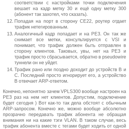
соответствии с настройками точки подключения
вешает на кадр метку 30 и ещё одну метку 300
(абонент так захотел, что сказать).
Попадая на порт в сторону CE22, роутер отдает
трафик нетегированным.
Аналогичный кадр попадает и на PE3. Он так же
снимает все метки, консультируется с VSI и
понимает, что трафик должен быть отправлен в
сторону клиентов. Таковых, увы, нет на PE3 и
трафик просто сбрасывается, обратно в pseudowire
туннели он не уйдет.
Трафик рано или поздно доходит до устройств B и
С. Последний просто игнорирует его, а устройство
В отвечает ARP-ответом.
Конечно, непонятно зачем VPLS300 вообще настроен на
PE3 раз на нем нет клиентов. Допустим, подключение
будет сегодня ) Вот как-то так дела обстоят с обычным
ARP-запросом. Конечно же, можно вообще абсолютно
прозрачно передавать трафик абонента не обращая
внимания ни на какие тэги VLAN. В таком случае, весь
трафик абонента вместе с тегами будет ходить от одной