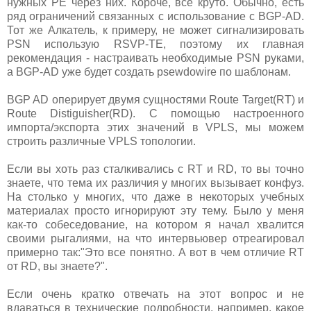
нужных PE через них. Короче, все круто. Обычно, есть
ряд ограничений связанных с использование с BGP-AD.
Тот же Алкатель, к примеру, не может сигнализировать
PSN использую RSVP-TE, поэтому их главная
рекомендация - настраивать необходимые PSN руками,
а BGP-AD уже будет создать psewdowire по шаблонам.
BGP AD оперирует двумя сущностями Route Target(RT) и
Route Distiguisher(RD). С помощью настроенного
импорта/экспорта этих значений в VPLS, мы можем
строить различные VPLS топологии.
Если вы хоть раз сталкивались с RT и RD, то вы точно
знаете, что тема их различия у многих вызывает конфуз.
На столько у многих, что даже в некоторых учебных
материалах просто игнорируют эту тему. Было у меня
как-то собеседование, на котором я начал хвалится
своими рыгалиями, на что интервьювер отреагировал
примерно так:"Это все понятно. А вот в чем отличие RT
от RD, вы знаете?".
Если очень кратко отвечать на этот вопрос и не
вдаваться в технические подробности, например, какое