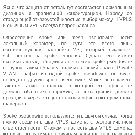
Ясно, что защита от петель тут достигается нормальным
дизайном и правильной конфигурацией. Наряду со
страдающей отказоустойчивостью, выбор между H-VPLS
и обычным VPLS всегда вопрос баланса.
Определение spoke или mesh pseudowire носит
локальный характер, по сути это всего лишь
соответствуюшая настройка VSI, который выключает
split horizon на spoke туннелях. Однако его можно
включить назад, объединив несколько spoke pseudowire
в группу. Таким образом получится некий аналог Private
VLAN. Трафик из одной spoke pseudowire не будет
передан в другую spoke pseudowire. Может быть клиент
захотел такую топология, в которой его офисы не
должны общаться напрямую, а весь трафик должен
проходить через его центральный офис, в котором стоит
файервол.
Spoke pseudowire используются и в другом случае, когда
нужно соединить два VPLS домена с разграничением
ответственности. Скажем у нас есть два VPLS домена,
которые по каким-то причинам управляются разными