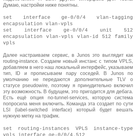
Думаю, настройки ниже понятны.
set interface ge-0/0/4 vlan-tagging
encapsulation vlan-vpls
set interface ge-0/0/4 unit 512
encapsulation vlan-vpls vlan-id 512 family
vpls
Далее настраиваем сервис, в Junos это выглядит как
routing-instance. Создаем новый инстанс с типом VPLS,
добавляем в него наш локальный интерфейс, указываем
тип, ID и прописываем пару соседей. В Junos по
умолчанию не передаются дополнительные TLV о
статусе pseudowire, поэтому я принудительно включил
эту возможность. В будущем, это пригодится для дебага.
Есть ещё опция no-tunnel-services, которую система
попросила меня включить. Команда эта создает по сути
LSI (label-switched interface) который будет вешать
нужную метку на трафик.
set routing-instances VPLS instance-type
vpls interface ge-0/0/4.512