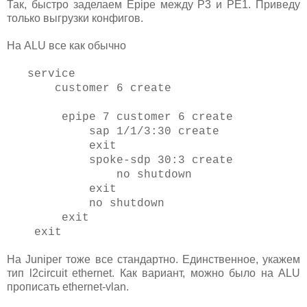
Так, быстро заделаем Epipe между P3 и PE1. Приведу
только выгрузки конфигов.
На ALU все как обычно
service
customer 6 create
epipe 7 customer 6 create
sap 1/1/3:30 create
exit
spoke-sdp 30:3 create
no shutdown
exit
no shutdown
exit
exit
На Juniper тоже все стандартно. Единственное, укажем
тип l2circuit ethernet. Как вариант, можно было на ALU
прописать ethernet-vlan.