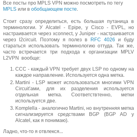
Все посты про MPLS VPN можно посмотреть по тегу
MPLS
или в
обобщающем посте
.
Стоит сразу определиться, есть большая путаница в
терминологии. У Alcatel - Epipe, у Cisco - EVPL, но
настраивается через xconnect, у Juniper - настраивается
через l2circuit. Поэтому я полез в
RFC 4026
и буду
стараться использовать терминологию оттуда. Так же,
часто встречается три подхода к организации MPLV
L2VPN вообще:
ССС - каждый VPN требует двух LSP по одному на
каждое направление. Используется одна метка.
Martini - LSP может использоваться многими VPN
Circuit'ами, для их разделения используется
отдельная метка. Соответствтенно, метки
используется две.
Komplella - аналогично Martini, но внутренняя метка
сигнализируется средствами BGP (BGP AD у
Alcatel, как я понимаю).
Ладно, что-то я отвлекся...