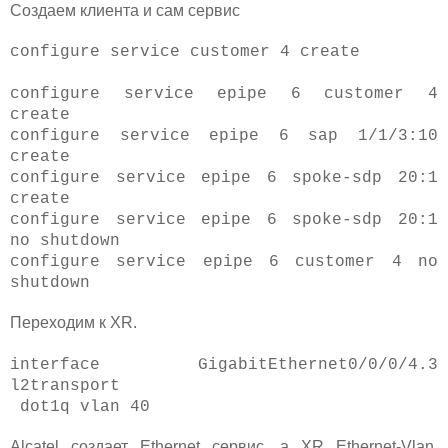
Создаем клиента и сам сервис
configure service customer 4 create
configure service epipe 6 customer 4
create
configure service epipe 6 sap 1/1/3:10
create
configure service epipe 6 spoke-sdp 20:1
create
configure service epipe 6 spoke-sdp 20:1
no shutdown
configure service epipe 6 customer 4 no
shutdown
Переходим к XR.
interface GigabitEthernet0/0/0/4.3
l2transport
dot1q vlan 40
Alcatel создает Ethernet сервис, а XR Ethernet-Vlan.