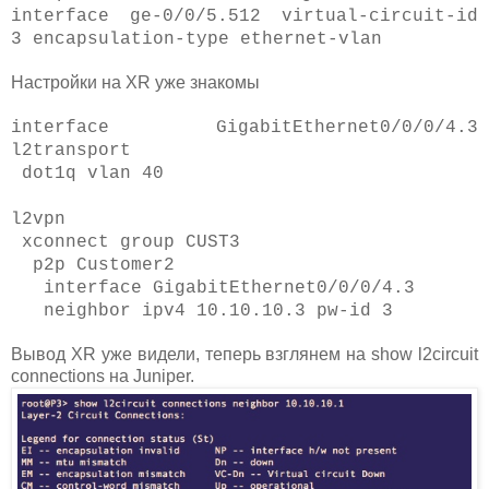
interface ge-0/0/5.512 virtual-circuit-id
3 encapsulation-type ethernet-vlan
Настройки на XR уже знакомы
interface GigabitEthernet0/0/0/4.3
l2transport
dot1q vlan 40
l2vpn
xconnect group CUST3
p2p Customer2
interface GigabitEthernet0/0/0/4.3
neighbor ipv4 10.10.10.3 pw-id 3
Вывод XR уже видели, теперь взглянем на show l2circuit
connections на Juniper.