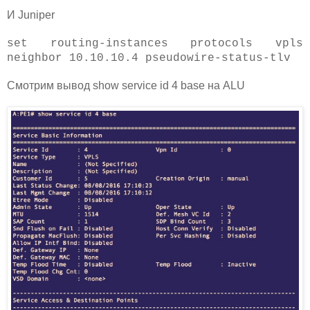
И Juniper
set routing-instances protocols vpls
neighbor 10.10.10.4 pseudowire-status-tlv
Смотрим вывод show service id 4 base на ALU