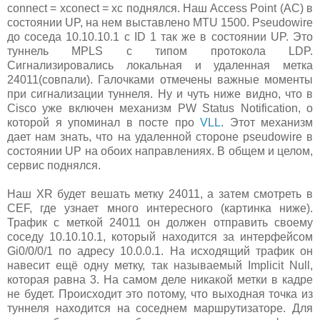
connect = xconect = xc поднялся. Наш Access Point (AC) в
состоянии UP, на нем выставлено MTU 1500. Pseudowire
до соседа 10.10.10.1 с ID 1 так же в состоянии UP. Это
туннель MPLS с типом протокола LDP.
Сигнализировались локальная и удаленная метка
24011(совпали). Галочками отмечены важные моменты
при сигнализации туннеля. Ну и чуть ниже видно, что в
Cisco уже включен механизм PW Status Notification, о
которой я упоминал в посте про
VLL
. Этот механизм
дает нам знать, что на удаленной стороне pseudowire в
состоянии UP на обоих направлениях. В общем и целом,
сервис поднялся.
Наш XR будет вешать метку 24011, а затем смотреть в
CEF, где узнает много интересного (картинка ниже).
Трафик с меткой 24011 он должен отправить своему
соседу 10.10.10.1, который находится за интерфейсом
Gi0/0/0/1 по адресу 10.0.0.1. На исходящий трафик он
навесит ещё одну метку, так называемый Implicit Null,
которая равна 3. На самом деле никакой метки в кадре
не будет. Происходит это потому, что выходная точка из
туннеля находится на соседнем маршрутизаторе. Для