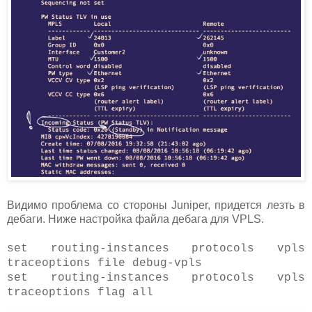
Видимо проблема со стороны Juniper, придется лезть в
дебаги. Ниже настройка файла дебага для VPLS.
set routing-instances protocols vpls
traceoptions file debug-vpls
set routing-instances protocols vpls
traceoptions flag all