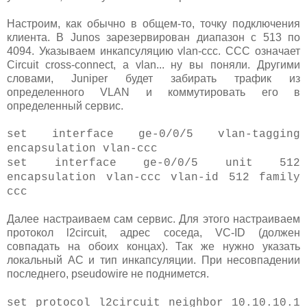
Настроим, как обычно в общем-то, точку подключения
клиента. В Junos зарезервирован диапазон с 513 по
4094. Указываем инкапсуляцию vlan-ccc. ССС означает
Circuit cross-connect, а vlan... ну вы поняли. Другими
словами, Juniper будет забирать трафик из
определенного VLAN и коммутировать его в
определенный сервис.
set interface ge-0/0/5 vlan-tagging
encapsulation vlan-ccc
set interface ge-0/0/5 unit 512
encapsulation vlan-ccc vlan-id 512 family
ccc
Далее настраиваем сам сервис. Для этого настраиваем
протокол l2circuit, адрес соседа, VC-ID (должен
совпадать на обоих концах). Так же нужно указать
локальный AC и тип инкапсуляции. При несовпадении
последнего, pseudowire не поднимется.
set protocol l2circuit neighbor 10.10.10.1