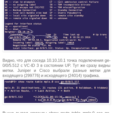
Видно, что для соседа 10.10.10.1 точка подключения ge-
0/0/5.512 c VC-ID 3 в состоянии UP. Тут же сразу видны
метки. Juniper и Cisco выбрали разные метки для
входящего (299776) и исходящего (24014) трафика.