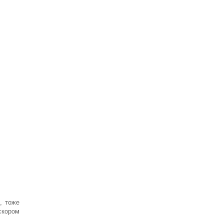
, тоже
скором