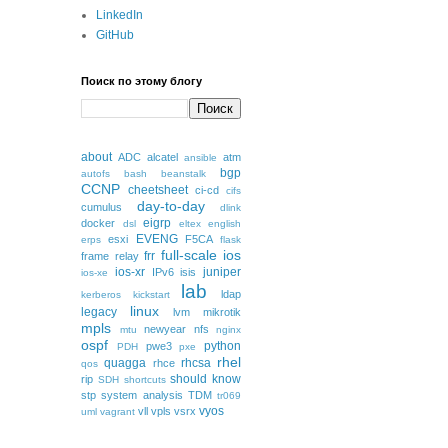
LinkedIn
GitHub
Поиск по этому блогу
about
ADC
alcatel
atm
ansible
bgp
autofs
bash
beanstalk
CCNP
cheetsheet
ci-cd
cifs
day-to-day
cumulus
dlink
eigrp
docker
dsl
eltex
english
EVENG
esxi
F5CA
erps
flask
full-scale
ios
frr
frame relay
ios-xr
juniper
IPv6
isis
ios-xe
lab
ldap
kerberos
kickstart
linux
legacy
lvm
mikrotik
mpls
newyear
nfs
mtu
nginx
ospf
python
pwe3
PDH
pxe
rhel
quagga
rhcsa
rhce
qos
should know
rip
SDH
shortcuts
stp
system analysis
TDM
tr069
vyos
vll
vpls
vsrx
uml
vagrant