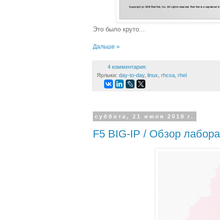
Это было круто...
Дальше »
4 комментария:
Ярлыки:
day-to-day
,
linux
,
rhcsa
,
rhel
суббота, 21 июля 2018 г.
F5 BIG-IP / Обзор лабор