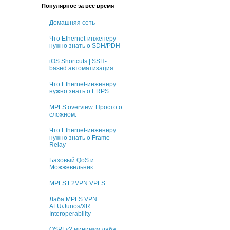
Популярное за все время
Домашняя сеть
Что Ethernet-инженеру
нужно знать о SDH/PDH
iOS Shortcuts | SSH-
based автоматизация
Что Ethernet-инженеру
нужно знать о ERPS
MPLS overview. Просто о
сложном.
Что Ethernet-инженеру
нужно знать о Frame
Relay
Базовый QoS и
Можжевельник
MPLS L2VPN VPLS
Лаба MPLS VPN.
ALU/Junos/XR
Interoperability
OSPFv2 минимум лаба