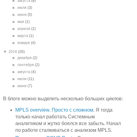
►
августа
(8)
►
июля
(3)
►
июня
(5)
►
мая
(1)
►
апреля
(2)
►
марта
(1)
►
января
(4)
▼
2016
(26)
►
декабря
(2)
►
сентября
(2)
►
августа
(4)
►
июля
(11)
►
июня
(7)
В блоге можно выделить несколько больших циклов:
MPLS overview. Просто с сложном
. Я тогда
только начал работать Системным
аналитиком и жутко боялся все забыть. Начал
по работе сталкиваться с анализом MPLS.