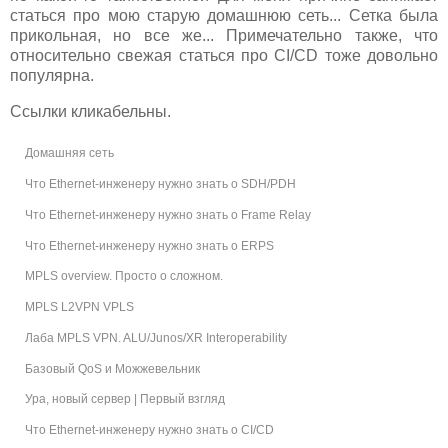
статься про мою старую домашнюю сеть... Сетка была
прикольная, но все же... Примечательно также, что
относительно свежая статься про CI/CD тоже довольно
популярна.
Ссылки кликабельны.
Домашняя сеть
Что Ethernet-инженеру нужно знать о SDH/PDH
Что Ethernet-инженеру нужно знать о Frame Relay
Что Ethernet-инженеру нужно знать о ERPS
MPLS overview. Просто о сложном.
MPLS L2VPN VPLS
Лаба MPLS VPN. ALU/Junos/XR Interoperability
Базовый QoS и Можжевельник
Ура, новый сервер | Первый взгляд
Что Ethernet-инженеру нужно знать о CI/CD