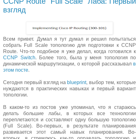
CCNP Route "Full Scale" Лаба: Первый
взгляд
Всем привет. Думал я тут думал и решил попытаться
собрать Full Scale топологию для подготовки к CCNP
Route. Что-то подобное я уже делал, когда готовился к
CCNP Switch
. Более того, была у меня топология по
динамической маршрутизации, о которой рассказывал
в
этом посте
.
Сегодня первый взгляд на
blueprint
, выбор тем, которые
нуждаются в практических навыках и первый вариант
топологии.
В каком-то из постов уже упоминал, что я стараюсь
делать большие лабы, в которых все технологии
переплетаются и составляют одну большую топологию
(Full Scale). Во-первых, в результате планирования
развивается этот самый навык планирования. Во-
вторых, я стремлюсь как-то оправдать топологию и