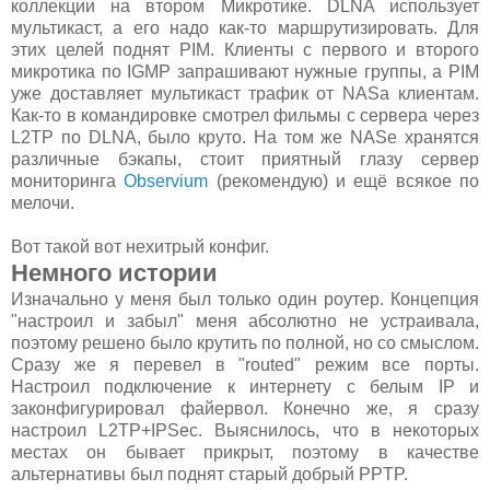
коллекции на втором Микротике. DLNA использует
мультикаст, а его надо как-то маршрутизировать. Для
этих целей поднят PIM. Клиенты с первого и второго
микротика по IGMP запрашивают нужные группы, а PIM
уже доставляет мультикаст трафик от NASа клиентам.
Как-то в командировке смотрел фильмы с сервера через
L2TP по DLNA, было круто. На том же NASе хранятся
различные бэкапы, стоит приятный глазу сервер
мониторинга
Observium
(рекомендую) и ещё всякое по
мелочи.
Вот такой вот нехитрый конфиг.
Немного истории
Изначально у меня был только один роутер. Концепция
"настроил и забыл" меня абсолютно не устраивала,
поэтому решено было крутить по полной, но со смыслом.
Сразу же я перевел в "routed" режим все порты.
Настроил подключение к интернету с белым IP и
законфигурировал файервол. Конечно же, я сразу
настроил L2TP+IPSec. Выяснилось, что в некоторых
местах он бывает прикрыт, поэтому в качестве
альтернативы был поднят старый добрый PPTP.