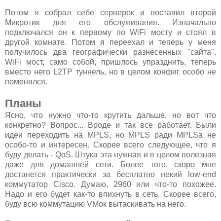
Потом я собрал себе серверок и поставил второй
Микротик для его обслуживания. Изначально
подключался он к первому по WiFi мосту и стоял в
другой комнате. Потом я переехал и теперь у меня
получилось два географически разнесенных "сайта".
WiFi мост, само собой, пришлось упразднить, теперь
вместо него L2TP туннель, но в целом конфиг особо не
поменялся.
Планы
Ясно, что нужно что-то крутить дальше, но вот что
конкретно? Вопрос... Вроде и так все работает. Были
идеи переходить на MPLS, но MPLS ради MPLSа не
особо-то и интересен. Скорее всего следующее, что я
буду делать - QoS. Штука эта нужная и в целом полезная
даже для домашней сети. Более того, скоро мне
достанется практически за бесплатно некий low-end
коммутатор Cisco. Думаю, 2960 или что-то похожее.
Надо и его будет как-то впихнуть в сеть. Скорее всего,
буду всю коммутацию VMок вытаскивать на него.