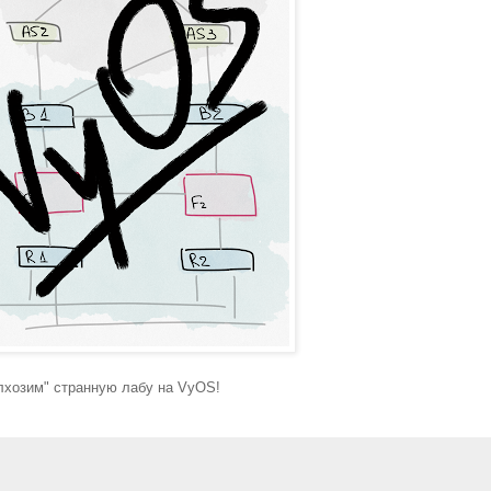
олхозим" странную лабу на VyOS!