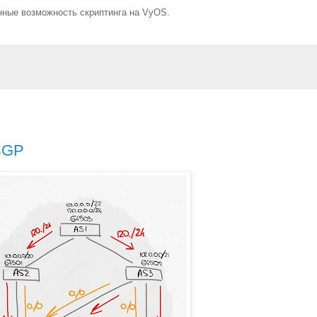
нные возможность скриптинга на VyOS.
 BGP