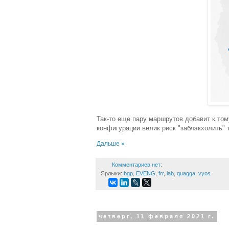
Так-то еще пару маршрутов добавит к том
конфигурации велик риск "заблэкхолить" 
Дальше »
Комментариев нет:
Ярлыки:
bgp
,
EVENG
,
frr
,
lab
,
quagga
,
vyos
четверг, 11 февраля 2021 г.