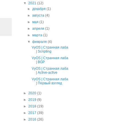
▼
2021
(12)
►
декабря
(1)
►
августа
(4)
►
мая
(1)
►
апреля
(1)
►
марта
(1)
▼
февраля
(4)
VyOS | Странная лаба
| Scripting
VyOS | Странная лаба
| BGP
VyOS | Странная лаба
| Аctive-active
VyOS | Странная лаба
| Первый взгляд
►
2020
(1)
►
2019
(9)
►
2018
(19)
►
2017
(39)
►
2016
(26)