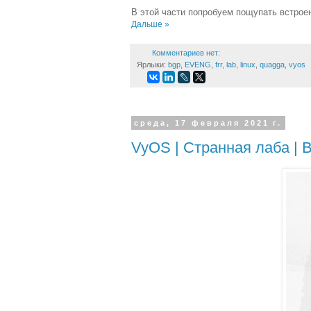
В этой части попробуем пощупать встрое
Дальше »
Комментариев нет:
Ярлыки:
bgp
,
EVENG
,
frr
,
lab
,
linux
,
quagga
,
vyos
среда, 17 февраля 2021 г.
VyOS | Странная лаба |