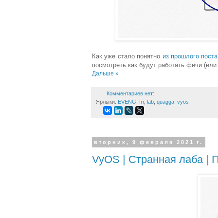
Как уже стало понятно
из прошлого поста
посмотреть как будут работать фичи (или 
Дальше »
Комментариев нет:
Ярлыки:
EVENG
,
frr
,
lab
,
quagga
,
vyos
вторник, 9 февраля 2021 г.
VyOS | Странная лаба | 