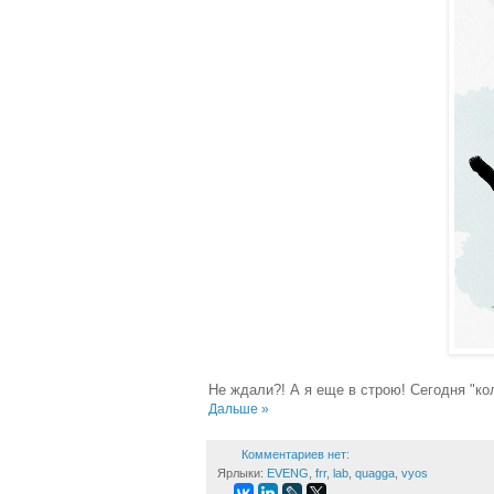
Не ждали?! А я еще в строю! Сегодня "к
Дальше »
Комментариев нет:
Ярлыки:
EVENG
,
frr
,
lab
,
quagga
,
vyos