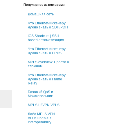
Популярное за все время
Домашняя сеть
Что Ethernet-инженеру
нужно знать о SDH/PDH
iOS Shortcuts | SSH-
based автоматизация
Что Ethernet-инженеру
нужно знать о ERPS
MPLS overview. Просто о
сложном.
Что Ethernet-инженеру
нужно знать о Frame
Relay
Базовый QoS и
Можжевельник
MPLS L2VPN VPLS
Лаба MPLS VPN.
ALU/Junos/XR
Interoperability