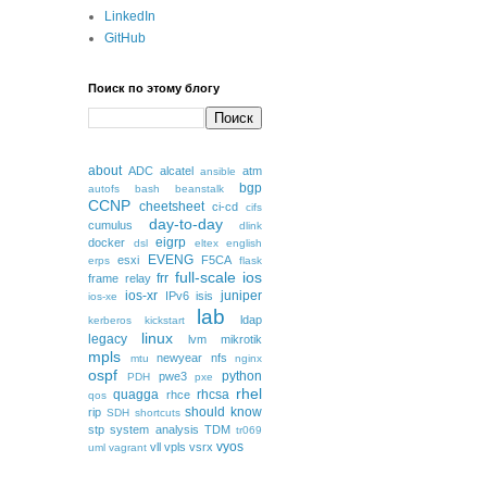
LinkedIn
GitHub
Поиск по этому блогу
about
ADC
alcatel
atm
ansible
bgp
autofs
bash
beanstalk
CCNP
cheetsheet
ci-cd
cifs
day-to-day
cumulus
dlink
eigrp
docker
dsl
eltex
english
EVENG
esxi
F5CA
erps
flask
full-scale
ios
frr
frame relay
ios-xr
juniper
IPv6
isis
ios-xe
lab
ldap
kerberos
kickstart
linux
legacy
lvm
mikrotik
mpls
newyear
nfs
mtu
nginx
ospf
python
pwe3
PDH
pxe
rhel
quagga
rhcsa
rhce
qos
should know
rip
SDH
shortcuts
stp
system analysis
TDM
tr069
vyos
vll
vpls
vsrx
uml
vagrant