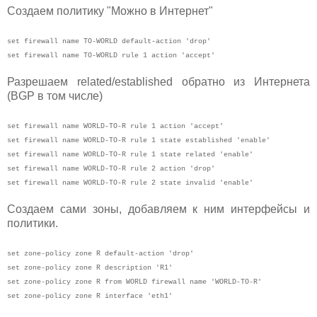
Создаем политику "Можно в Интернет"
set firewall name TO-WORLD default-action 'drop'
set firewall name TO-WORLD rule 1 action 'accept'
Разрешаем related/established обратно из Интернета
(BGP в том числе)
set firewall name WORLD-TO-R rule 1 action 'accept'
set firewall name WORLD-TO-R rule 1 state established 'enable'
set firewall name WORLD-TO-R rule 1 state related 'enable'
set firewall name WORLD-TO-R rule 2 action 'drop'
set firewall name WORLD-TO-R rule 2 state invalid 'enable'
Создаем сами зоны, добавляем к ним интерфейсы и
политики.
set zone-policy zone R default-action 'drop'
set zone-policy zone R description 'R1'
set zone-policy zone R from WORLD firewall name 'WORLD-TO-R'
set zone-policy zone R interface 'eth1'