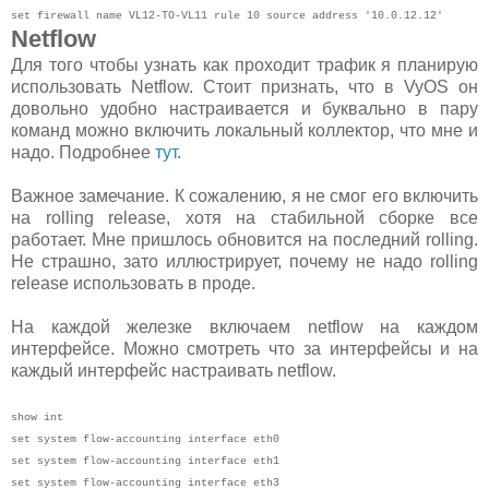
set firewall name VL12-TO-VL11 rule 10 source address '10.0.12.12'
Netflow
Для того чтобы узнать как проходит трафик я планирую
использовать Netflow. Стоит признать, что в VyOS он
довольно удобно настраивается и буквально в пару
команд можно включить локальный коллектор, что мне и
надо. Подробнее
тут
.
Важное замечание. К сожалению, я не смог его включить
на rolling release, хотя на стабильной сборке все
работает. Мне пришлось обновится на последний rolling.
Не страшно, зато иллюстрирует, почему не надо rolling
release использовать в проде.
На каждой железке включаем netflow на каждом
интерфейсе. Можно смотреть что за интерфейсы и на
каждый интерфейс настраивать netflow.
show int
set system flow-accounting interface eth0
set system flow-accounting interface eth1
set system flow-accounting interface eth3