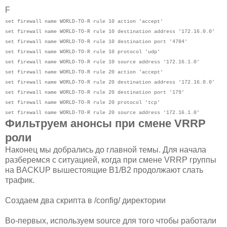
F
set firewall name WORLD-TO-R rule 10 action 'accept'
set firewall name WORLD-TO-R rule 10 destination address '172.16.0.0'
set firewall name WORLD-TO-R rule 10 destination port '4784'
set firewall name WORLD-TO-R rule 10 protocol 'udp'
set firewall name WORLD-TO-R rule 10 source address '172.16.1.0'
set firewall name WORLD-TO-R rule 20 action 'accept'
set firewall name WORLD-TO-R rule 20 destination address '172.16.0.0'
set firewall name WORLD-TO-R rule 20 destination port '179'
set firewall name WORLD-TO-R rule 20 protocol 'tcp'
set firewall name WORLD-TO-R rule 20 source address '172.16.1.0'
Фильтруем анонсы при смене VRRP
роли
Наконец мы добрались до главной темы. Для начала
разберемся с ситуацией, когда при смене VRRP группы
на BACKUP вышестоящие B1/B2 продолжают слать
трафик.
Создаем два скрипта в /config/ директории
Во-первых, используем source для того чтобы работали