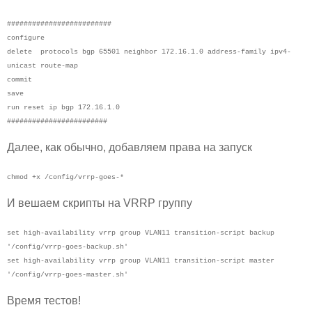
#########################
configure
delete protocols bgp 65501 neighbor 172.16.1.0 address-family ipv4-
unicast route-map
commit
save
run reset ip bgp 172.16.1.0
########################
Далее, как обычно, добавляем права на запуск
chmod +x /config/vrrp-goes-*
И вешаем скрипты на VRRP группу
set high-availability vrrp group VLAN11 transition-script backup
'/config/vrrp-goes-backup.sh'
set high-availability vrrp group VLAN11 transition-script master
'/config/vrrp-goes-master.sh'
Время тестов!