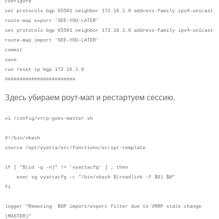
configure
set protocols bgp 65501 neighbor 172.16.1.0 address-family ipv4-unicast
route-map export 'SEE-YOU-LATER'
set protocols bgp 65501 neighbor 172.16.1.0 address-family ipv4-unicast
route-map import 'SEE-YOU-LATER'
commit
save
run reset ip bgp 172.16.1.0
########################
Здесь убираем роут-мап и рестартуем сессию.
vi /config/vrrp-goes-master.sh
#!/bin/vbash
source /opt/vyatta/etc/functions/script-template
if [ "$(id -g -n)" != 'vyattacfg' ] ; then
exec sg vyattacfg -c "/bin/vbash $(readlink -f $0) $@"
fi
logger "Removing BGP import/export filter due to VRRP state change
(MASTER)"