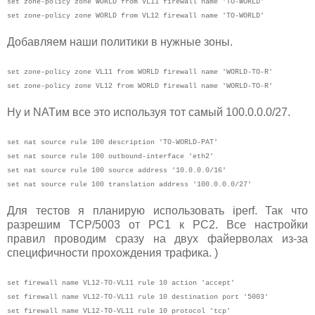
set zone-policy zone WORLD from VL11 firewall name 'TO-WORLD'
set zone-policy zone WORLD from VL12 firewall name 'TO-WORLD'
Добавляем наши политики в нужные зоны.
set zone-policy zone VL11 from WORLD firewall name 'WORLD-TO-R'
set zone-policy zone VL12 from WORLD firewall name 'WORLD-TO-R'
Ну и NATим все это используя тот самый 100.0.0.0/27.
set nat source rule 100 description 'TO-WORLD-PAT'
set nat source rule 100 outbound-interface 'eth2'
set nat source rule 100 source address '10.0.0.0/16'
set nat source rule 100 translation address '100.0.0.0/27'
Для тестов я планирую использовать iperf. Так что
разрешим TCP/5003 от PC1 к PC2. Все настройки
правил проводим сразу на двух файерволах из-за
специфичности прохождения трафика. )
set firewall name VL12-TO-VL11 rule 10 action 'accept'
set firewall name VL12-TO-VL11 rule 10 destination port '5003'
set firewall name VL12-TO-VL11 rule 10 protocol 'tcp'