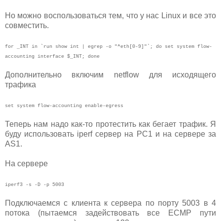
Но можно воспользоваться тем, что у нас Linux и все это
совместить.
for _INT in `run show int | egrep -o "^eth[0-9]"`; do set system flow-
accounting interface $_INT; done
Дополнительно включим netflow для исходящего
трафика
set system flow-accounting enable-egress
Теперь нам надо как-то протестить как бегает трафик. Я
буду использовать iperf сервер на PC1 и на сервере за
AS1.
На сервере
iperf3 -s -D -p 5003
Подключаемся с клиента к сервера по порту 5003 в 4
потока (пытаемся задействовать все ECMP пути