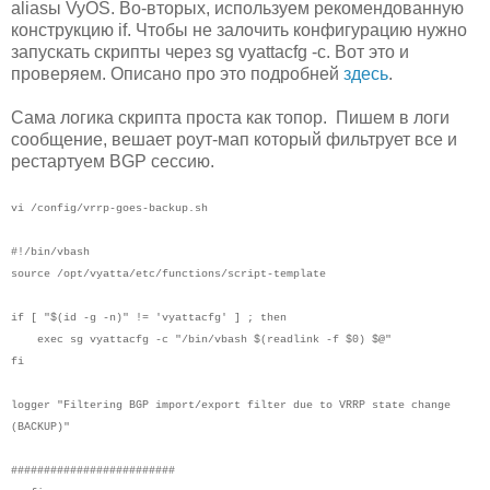
aliasы VyOS. Во-вторых, используем рекомендованную
конструкцию if. Чтобы не залочить конфигурацию нужно
запускать скрипты через sg vyattacfg -c. Вот это и
проверяем. Описано про это подробней
здесь
.
Сама логика скрипта проста как топор. Пишем в логи
сообщение, вешает роут-мап который фильтрует все и
рестартуем BGP сессию.
vi /config/vrrp-goes-backup.sh
#!/bin/vbash
source /opt/vyatta/etc/functions/script-template
if [ "$(id -g -n)" != 'vyattacfg' ] ; then
exec sg vyattacfg -c "/bin/vbash $(readlink -f $0) $@"
fi
logger "Filtering BGP import/export filter due to VRRP state change
(BACKUP)"
#########################