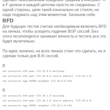
и F уровни и каждой цепочки просто не соединены. С
одной стороны, цели такой изначально не стояло, но
надо подумать над этим моментом. Запишем себе.
BFD
Для будущих тестов считаю необходимым включить BFD
на линках, чтобы ускорить падение BGP сессий. Без
этого reconvergence занимает вечность и тестить все это
будет мучительно.
По идее, конечно, на всех линках стоит это сделать, но я
сделаю только для B-R сессий.
B
set protocols bfd peer 172.16.0.0 multihop
set protocols bfd peer 172.16.0.0 source address '172.16.1.0'
set protocols bgp 64500 neighbor 172.16.0.0 bfd
R
set protocols bfd peer 172.16.1.0 multihop
set protocols bfd peer 172.16.1.0 source address '172.16.0.0'
set protocols bgp 65501 neighbor 172.16.1.0 bfd