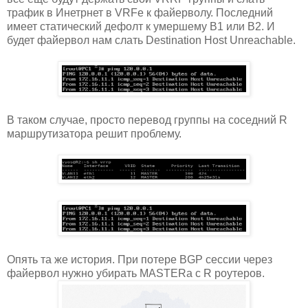
трафик в Инетрнет в VRFе к файерволу. Последний
имеет статический дефолт к умершему B1 или B2. И
будет файервол нам слать Destination Host Unreachable.
В таком случае, просто перевод группы на соседний R
маршрутизатора решит проблему.
Опять та же история. При потере BGP сессии через
файервол нужно убирать MASTERа с R роутеров.