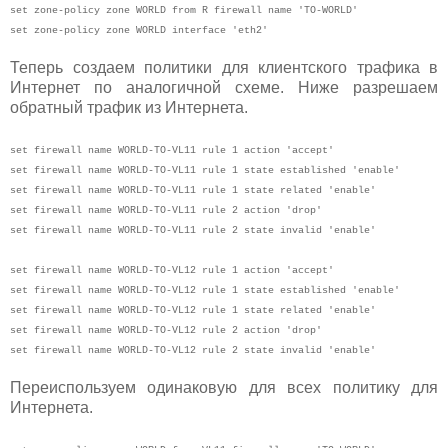
set zone-policy zone WORLD from R firewall name 'TO-WORLD'
set zone-policy zone WORLD interface 'eth2'
Теперь создаем политики для клиентского трафика в
Интернет по аналогичной схеме. Ниже разрешаем
обратный трафик из Интернета.
set firewall name WORLD-TO-VL11 rule 1 action 'accept'
set firewall name WORLD-TO-VL11 rule 1 state established 'enable'
set firewall name WORLD-TO-VL11 rule 1 state related 'enable'
set firewall name WORLD-TO-VL11 rule 2 action 'drop'
set firewall name WORLD-TO-VL11 rule 2 state invalid 'enable'
set firewall name WORLD-TO-VL12 rule 1 action 'accept'
set firewall name WORLD-TO-VL12 rule 1 state established 'enable'
set firewall name WORLD-TO-VL12 rule 1 state related 'enable'
set firewall name WORLD-TO-VL12 rule 2 action 'drop'
set firewall name WORLD-TO-VL12 rule 2 state invalid 'enable'
Переиспользуем одинаковую для всех политику для
Интернета.