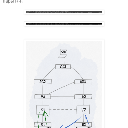
пары R-F.