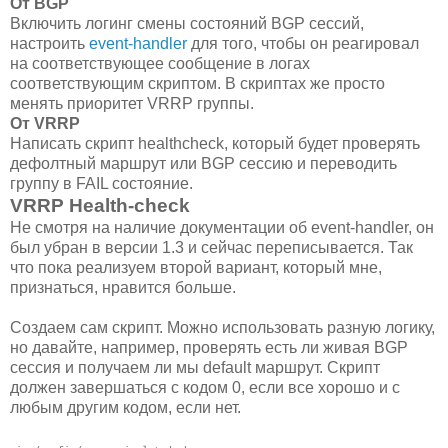
От BGP
Включить логинг смены состояний BGP сессий,
настроить
event-handler
для того, чтобы он реагировал
на соответствующее сообщение в логах
соответствующим скриптом. В скриптах же просто
менять приоритет VRRP группы.
От VRRP
Написать скрипт healthcheck, который будет проверять
дефолтный маршрут или BGP сессию и переводить
группу в FAIL состояние.
VRRP Health-check
Не смотря на наличие документации об event-handler, он
был убран в версии 1.3 и сейчас переписывается. Так
что пока реализуем второй вариант, который мне,
признаться, нравится больше.
Создаем сам скрипт. Можно использовать разную логику,
но давайте, например, проверять есть ли живая BGP
сессия и получаем ли мы default маршрут. Скрипт
должен завершаться с кодом 0, если все хорошо и с
любым другим кодом, если нет.