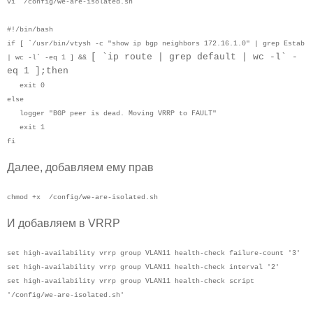
vi /config/we-are-isolated.sh
#!/bin/bash
if [ `/usr/bin/vtysh -c "show ip bgp neighbors 172.16.1.0" | grep Estab
[ `ip route | grep default | wc -l` -
| wc -l` -eq 1 ] &&
eq 1 ];then
exit 0
else
logger "BGP peer is dead. Moving VRRP to FAULT"
exit 1
fi
Далее, добавляем ему прав
chmod +x /config/we-are-isolated.sh
И добавляем в VRRP
set high-availability vrrp group VLAN11 health-check failure-count '3'
set high-availability vrrp group VLAN11 health-check interval '2'
set high-availability vrrp group VLAN11 health-check script
'/config/we-are-isolated.sh'