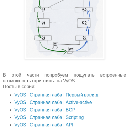
В этой части попробуем пощупать встроенные
возможность скриптинга на VyOS.
Посты в серии:
VyOS | Странная лаба | Первый взгляд
VyOS | Странная лаба | Аctive-active
VyOS | Странная лаба | BGP
VyOS | Странная лаба | Scripting
VyOS | Странная лаба | API