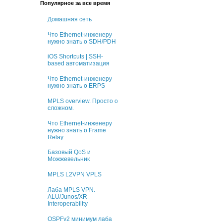
Популярное за все время
Домашняя сеть
Что Ethernet-инженеру
нужно знать о SDH/PDH
iOS Shortcuts | SSH-
based автоматизация
Что Ethernet-инженеру
нужно знать о ERPS
MPLS overview. Просто о
сложном.
Что Ethernet-инженеру
нужно знать о Frame
Relay
Базовый QoS и
Можжевельник
MPLS L2VPN VPLS
Лаба MPLS VPN.
ALU/Junos/XR
Interoperability
OSPFv2 минимум лаба