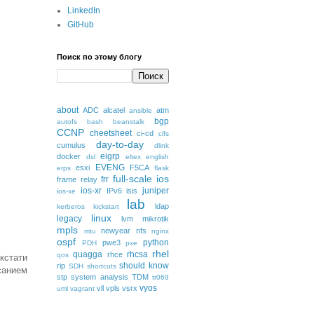
LinkedIn
GitHub
Поиск по этому блогу
about
ADC
alcatel
atm
ansible
bgp
autofs
bash
beanstalk
CCNP
cheetsheet
ci-cd
cifs
day-to-day
cumulus
dlink
eigrp
docker
dsl
eltex
english
EVENG
esxi
F5CA
erps
flask
full-scale
ios
frr
frame relay
ios-xr
juniper
IPv6
isis
ios-xe
lab
ldap
kerberos
kickstart
linux
legacy
lvm
mikrotik
mpls
newyear
nfs
mtu
nginx
ospf
python
pwe3
PDH
pxe
rhel
quagga
rhcsa
rhce
qos
кстати
should know
rip
SDH
shortcuts
санием
stp
system analysis
TDM
tr069
vyos
vll
vpls
vsrx
uml
vagrant