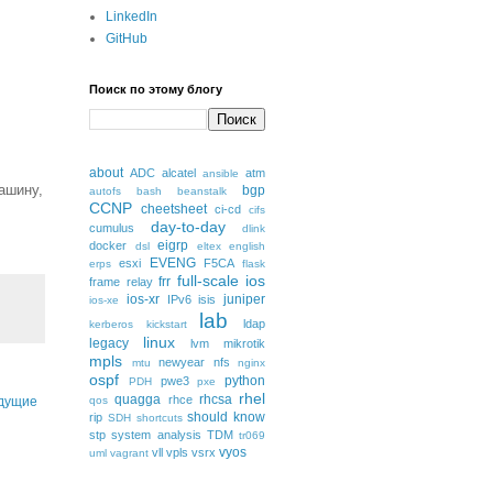
LinkedIn
GitHub
Поиск по этому блогу
about
ADC
alcatel
atm
ansible
ашину,
bgp
autofs
bash
beanstalk
CCNP
cheetsheet
ci-cd
cifs
day-to-day
cumulus
dlink
eigrp
docker
dsl
eltex
english
EVENG
esxi
F5CA
erps
flask
full-scale
ios
frr
frame relay
ios-xr
juniper
IPv6
isis
ios-xe
lab
ldap
kerberos
kickstart
linux
legacy
lvm
mikrotik
mpls
newyear
nfs
mtu
nginx
ospf
python
pwe3
PDH
pxe
rhel
quagga
rhcsa
rhce
qos
дущие
should know
rip
SDH
shortcuts
stp
system analysis
TDM
tr069
vyos
vll
vpls
vsrx
uml
vagrant