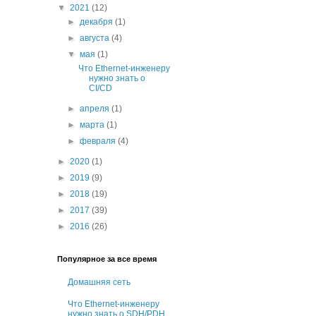
▼
2021
(12)
►
декабря
(1)
►
августа
(4)
▼
мая
(1)
Что Ethernet-инженеру
нужно знать о
CI/CD
►
апреля
(1)
►
марта
(1)
►
февраля
(4)
►
2020
(1)
►
2019
(9)
►
2018
(19)
►
2017
(39)
►
2016
(26)
Популярное за все время
Домашняя сеть
Что Ethernet-инженеру
нужно знать о SDH/PDH