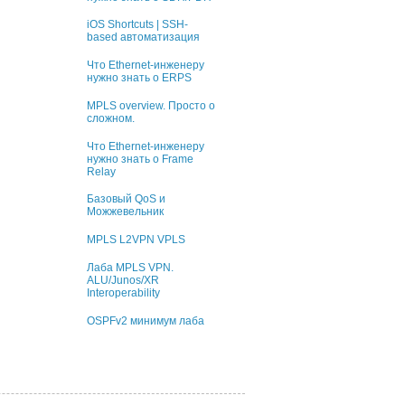
iOS Shortcuts | SSH-
based автоматизация
Что Ethernet-инженеру
нужно знать о ERPS
MPLS overview. Просто о
сложном.
Что Ethernet-инженеру
нужно знать о Frame
Relay
Базовый QoS и
Можжевельник
MPLS L2VPN VPLS
Лаба MPLS VPN.
ALU/Junos/XR
Interoperability
OSPFv2 минимум лаба