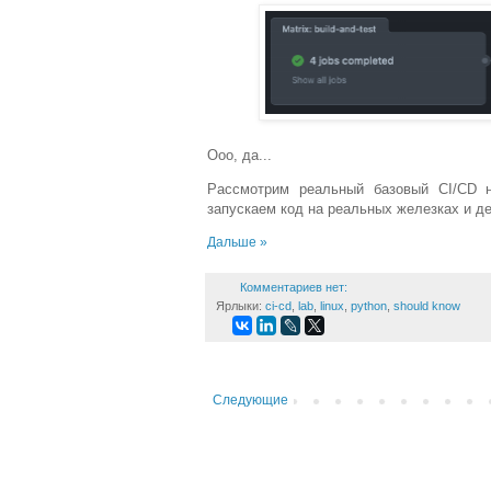
Ооо, да...
Рассмотрим реальный базовый CI/CD н
запускаем код на реальных железках и д
Дальше »
Комментариев нет:
Ярлыки:
ci-cd
,
lab
,
linux
,
python
,
should know
Следующие