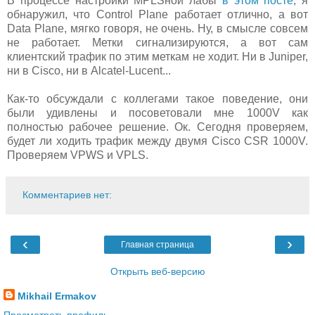
В процессе настройки MPLSной лабы
в этом посте
, я
обнаружил, что Control Plane работает отлично, а вот
Data Plane, мягко говоря, не очень. Ну, в смысле совсем
не работает. Метки сигнализируются, а вот сам
клиентский трафик по этим меткам не ходит. Ни в Juniper,
ни в Cisco, ни в Alcatel-Lucent...
Как-то обсуждали с коллегами такое поведение, они
были удивлены и посоветовали мне 1000V как
полностью рабочее решение. Ок. Сегодня проверяем,
будет ли ходить трафик между двумя Cisco CSR 1000V.
Проверяем VPWS и VPLS.
Комментариев нет:
‹
›
Главная страница
Открыть веб-версию
Mikhail Ermakov
Просмотреть профиль