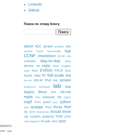
LinkedIn
GitHub
Поиск по этому блогу
about
ADC
alcatel
atm
ansible
bgp
autofs
bash
beanstalk
CCNP
cheetsheet
ci-cd
cifs
day-to-day
cumulus
dlink
eigrp
docker
dsl
eltex
english
EVENG
esxi
F5CA
erps
flask
full-scale
ios
frr
frame relay
ios-xr
juniper
IPv6
isis
ios-xe
lab
ldap
kerberos
kickstart
linux
legacy
lvm
mikrotik
mpls
newyear
nfs
mtu
nginx
ospf
python
pwe3
PDH
pxe
rhel
quagga
rhcsa
rhce
qos
should know
rip
SDH
shortcuts
stp
system analysis
TDM
tr069
vyos
vll
vpls
vsrx
uml
vagrant
емного
урс на