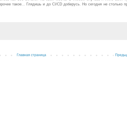
прочее такое... Глядишь и до CI/CD доберусь. Но сегодня не столько пр
.
Главная страница
Преды