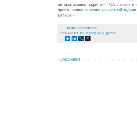
автоматизацию, скриптинг, QA в сетях и 
просто опишу
решение конкретной задачи
Дальше »
Комментариев нет:
Ярлыки:
ios
,
lab
,
legacy
,
linux
,
python
Следующие