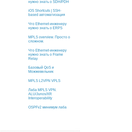
нужно знать о SDH/PDH
iOS Shortcuts | SSH-
based автоматизация
Что Ethernet-инженеру
нужно знать о ERPS
MPLS overview. Просто о
сложном.
Что Ethernet-инженеру
нужно знать о Frame
Relay
Базовый QoS и
Можжевельник
MPLS L2VPN VPLS
Лаба MPLS VPN.
ALU/Junos/XR
Interoperability
OSPFv2 минимум лаба