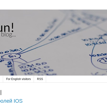
For English visitors
RSS
.
ролей IOS