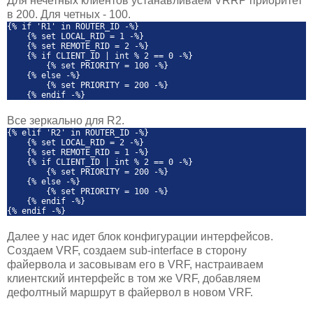
Для нечетных клиентов устанавливаем VRRP приоритет
в 200. Для четных - 100.
{% if 'R1' in ROUTER_ID -%}
{% set LOCAL_RID = 1 -%}
{% set REMOTE_RID = 2 -%}
{% if CLIENT_ID | int % 2 == 0 -%}
{% set PRIORITY = 100 -%}
{% else -%}
{% set PRIORITY = 200 -%}
{% endif -%}
Все зеркально для R2.
{% elif 'R2' in ROUTER_ID -%}
{% set LOCAL_RID = 2 -%}
{% set REMOTE_RID = 1 -%}
{% if CLIENT_ID | int % 2 == 0 -%}
{% set PRIORITY = 200 -%}
{% else -%}
{% set PRIORITY = 100 -%}
{% endif -%}
{% endif -%}
Далее у нас идет блок конфигурации интерфейсов.
Создаем VRF, создаем sub-interface в сторону
файервола и засовывам его в VRF, настраиваем
клиентский интерфейс в том же VRF, добавляем
дефолтный маршрут в файервол в новом VRF.