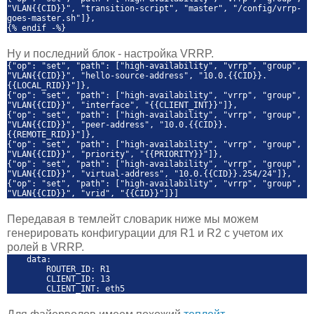
"VLAN{{CID}}", "transition-script", "master", "/config/vrrp-
goes-master.sh"]},
{% endif -%}
Ну и последний блок - настройка VRRP.
{"op": "set", "path": ["high-availability", "vrrp", "group",
"VLAN{{CID}}", "hello-source-address", "10.0.{{CID}}.
{{LOCAL_RID}}"]},
{"op": "set", "path": ["high-availability", "vrrp", "group",
"VLAN{{CID}}", "interface", "{{CLIENT_INT}}"]},
{"op": "set", "path": ["high-availability", "vrrp", "group",
"VLAN{{CID}}", "peer-address", "10.0.{{CID}}.
{{REMOTE_RID}}"]},
{"op": "set", "path": ["high-availability", "vrrp", "group",
"VLAN{{CID}}", "priority", "{{PRIORITY}}"]},
{"op": "set", "path": ["high-availability", "vrrp", "group",
"VLAN{{CID}}", "virtual-address", "10.0.{{CID}}.254/24"]},
{"op": "set", "path": ["high-availability", "vrrp", "group",
"VLAN{{CID}}", "vrid", "{{CID}}"]}]
Передавая в темлейт словарик ниже мы можем
генерировать конфигурации для R1 и R2 с учетом их
ролей в VRRP.
data:
ROUTER_ID: R1
CLIENT_ID: 13
CLIENT_INT: eth5