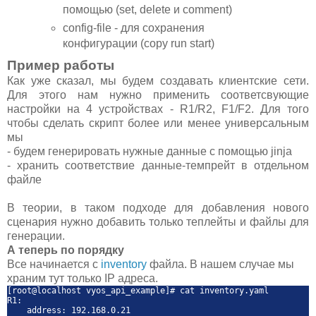
помощью (set, delete и comment)
config-file - для сохранения
конфигурации (copy run start)
Пример работы
Как уже сказал, мы будем создавать клиентские сети.
Для этого нам нужно применить соответсвующие
настройки на 4 устройствах - R1/R2, F1/F2. Для того
чтобы сделать скрипт более или менее универсальным
мы
- будем генерировать нужные данные с помощью jinja
- хранить соответствие данные-темпрейт в отдельном
файле
В теории, в таком подходе для добавления нового
сценария нужно добавить только теплейты и файлы для
генерации.
А теперь по порядку
Все начинается с
inventory
файла. В нашем случае мы
храним тут только IP адреса.
[root@localhost vyos_api_example]# cat inventory.yaml
R1:
address: 192.168.0.21