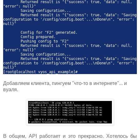
Returned result is "{"success": true, "data": null,
"error": null}"
Saving configuration...
Returned result is "{"success": true, "data": "Saving
configuration to '/config/config.boot'...\nDone\n", "error":
null}"
Config for "F2" generated.
Config prepared.
Pushing config to "F2"
Returned result is "{"success": true, "data": null,
"error": null}"
Saving configuration...
Returned result is "{"success": true, "data": "Saving
configuration to '/config/config.boot'...\nDone\n", "error":
null}"
[root@localhost vyos_api_example]#
Добавляем клиента, пингуем "что-то в интернете"... и
вуаля.
В общем, API работает и это прекрасно. Хотелось бы