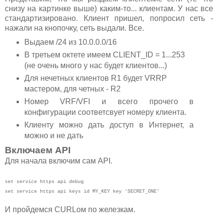
снизу на картинке выше) каким-то... клиентам. У нас все
стандартизировано. Клиент пришел, попросил сеть -
нажали на кнопочку, сеть выдали. Все.
Выдаем /24 из 10.0.0.0/16
В третьем октете имеем CLIENT_ID = 1...253
(не очень много у нас будет клиентов...)
Для нечетных клиентов R1 будет VRRP
мастером, для четных - R2
Номер VRF/VFI и всего прочего в
конфигурации соответсвует номеру клиента.
Клиенту можно дать доступ в Интернет, а
можно и не дать
Включаем API
Для начала включим сам API.
set service https api debug
set service https api keys id MY_KEY key 'SECRET_ONE'
И пройдемся CURLом по железкам.