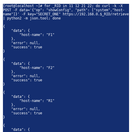
[root@localhost ~]# for _RID in 11 12 21 22; do curl -k -X
POST -F data='{"op": "showConfig", "path": ["system","host-
name"]}' -F key="SECRET_ONE" https://192.168.0.$_RID/retrieve
| python2 -m json.tool; done
{
"data": {
"host-name": "F1"
},
"error": null,
"success": true
}
{
"data": {
"host-name": "F2"
},
"error": null,
"success": true
}
{
"data": {
"host-name": "R1"
},
"error": null,
"success": true
}
{
"data": {