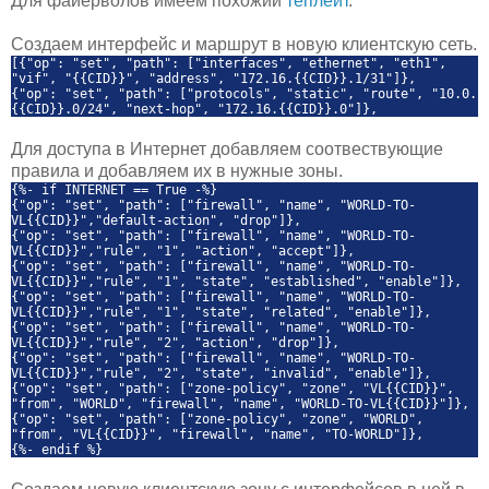
Для файерволов имеем похожий
теплейт
.
Создаем интерфейс и маршрут в новую клиентскую сеть.
[{"op": "set", "path": ["interfaces", "ethernet", "eth1",
"vif", "{{CID}}", "address", "172.16.{{CID}}.1/31"]},
{"op": "set", "path": ["protocols", "static", "route", "10.0.
{{CID}}.0/24", "next-hop", "172.16.{{CID}}.0"]},
Для доступа в Интернет добавляем соотвествующие
правила и добавляем их в нужные зоны.
{%- if INTERNET == True -%}
{"op": "set", "path": ["firewall", "name", "WORLD-TO-
VL{{CID}}","default-action", "drop"]},
{"op": "set", "path": ["firewall", "name", "WORLD-TO-
VL{{CID}}","rule", "1", "action", "accept"]},
{"op": "set", "path": ["firewall", "name", "WORLD-TO-
VL{{CID}}","rule", "1", "state", "established", "enable"]},
{"op": "set", "path": ["firewall", "name", "WORLD-TO-
VL{{CID}}","rule", "1", "state", "related", "enable"]},
{"op": "set", "path": ["firewall", "name", "WORLD-TO-
VL{{CID}}","rule", "2", "action", "drop"]},
{"op": "set", "path": ["firewall", "name", "WORLD-TO-
VL{{CID}}","rule", "2", "state", "invalid", "enable"]},
{"op": "set", "path": ["zone-policy", "zone", "VL{{CID}}",
"from", "WORLD", "firewall", "name", "WORLD-TO-VL{{CID}}"]},
{"op": "set", "path": ["zone-policy", "zone", "WORLD",
"from", "VL{{CID}}", "firewall", "name", "TO-WORLD"]},
{%- endif %}