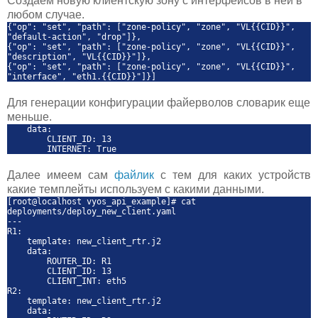
Создаем новую клиентскую зону с интерфейсов в ней в
любом случае.
{"op": "set", "path": ["zone-policy", "zone", "VL{{CID}}",
"default-action", "drop"]},
{"op": "set", "path": ["zone-policy", "zone", "VL{{CID}}",
"description", "VL{{CID}}"]},
{"op": "set", "path": ["zone-policy", "zone", "VL{{CID}}",
"interface", "eth1.{{CID}}"]}]
Для генерации конфигурации файерволов словарик еще
меньше.
data:
CLIENT_ID: 13
INTERNET: True
Далее имеем сам
файлик
с тем для каких устройств
какие темплейты используем с какими данными.
[root@localhost vyos_api_example]# cat
deployments/deploy_new_client.yaml
---
R1:
template: new_client_rtr.j2
data:
ROUTER_ID: R1
CLIENT_ID: 13
CLIENT_INT: eth5
R2:
template: new_client_rtr.j2
data: