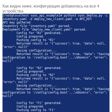
Как видно ниже, конфигурация добавилась на все 4
устройства.
[root@localhost vyos_api_example]# python3 vyos_deploy.py -i
inventory.yaml -d deploy_new_client.yaml -a API_KEY
API key gathered
Inventory file "inventory.yaml" parsed.
Deployment file "deploy_new_client.yaml" parsed.
Config for "R1" generated.
Config prepared.
Pushing config to "R1"
Returned result is "{"success": true, "data": null,
"error": null}"
Saving configuration...
Returned result is "{"success": true, "data": "Saving
configuration to '/config/config.boot'...\nDone\n", "error":
null}"
Config for "R2" generated.
Config prepared.
Pushing config to "R2"
Returned result is "{"success": true, "data": null,
"error": null}"
Saving configuration...
Returned result is "{"success": true, "data": "Saving
configuration to '/config/config.boot'...\nDone\n", "error":
null}"
Config for "F1" generated.
Config prepared.
Pushing config to "F1"