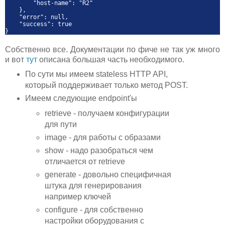
"host-name": "R2"
},
"error": null,
"success": true
}
Собственно все. Документации по фиче не так уж много
и вот
тут
описана большая часть необходимого.
По сути мы имеем stateless HTTP API,
который поддерживает только метод POST.
Имеем следующие endpoint'ы
retrieve - получаем конфигурации
для пути
image - для работы с образами
show - надо разобраться чем
отличается от retrieve
generate - довольно специфичная
штука для генерирования
например ключей
configure - для собственно
настройки оборудования с