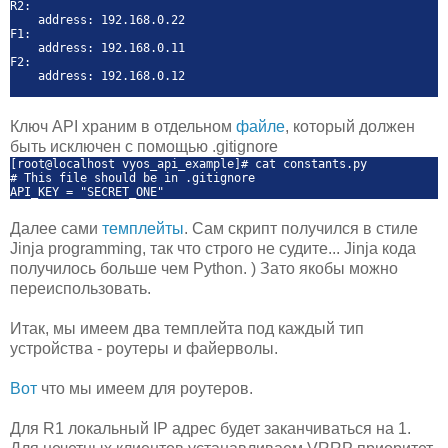
R2:
address: 192.168.0.22
F1:
address: 192.168.0.11
F2:
address: 192.168.0.12
Ключ API храним в отдельном
файле
, который должен
быть исключен с помощью .gitignore
[root@localhost vyos_api_example]# cat constants.py
# This file should be in .gitignore
API_KEY = "SECRET_ONE"
Далее сами
темплейты
. Сам скрипт получился в стиле
Jinja programming, так что строго не судите... Jinja кода
получилось больше чем Python. ) Зато якобы можно
переиспользовать.
Итак, мы имеем два темплейта под каждый тип
устройства - роутеры и файерволы.
Вот
что мы имеем для роутеров.
Для R1 локальный IP адрес будет заканчиваться на 1.