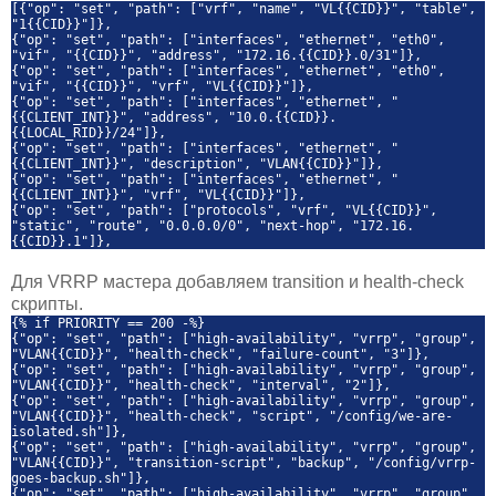
[{"op": "set", "path": ["vrf", "name", "VL{{CID}}", "table",
"1{{CID}}"]},
{"op": "set", "path": ["interfaces", "ethernet", "eth0",
"vif", "{{CID}}", "address", "172.16.{{CID}}.0/31"]},
{"op": "set", "path": ["interfaces", "ethernet", "eth0",
"vif", "{{CID}}", "vrf", "VL{{CID}}"]},
{"op": "set", "path": ["interfaces", "ethernet", "
{{CLIENT_INT}}", "address", "10.0.{{CID}}.
{{LOCAL_RID}}/24"]},
{"op": "set", "path": ["interfaces", "ethernet", "
{{CLIENT_INT}}", "description", "VLAN{{CID}}"]},
{"op": "set", "path": ["interfaces", "ethernet", "
{{CLIENT_INT}}", "vrf", "VL{{CID}}"]},
{"op": "set", "path": ["protocols", "vrf", "VL{{CID}}",
"static", "route", "0.0.0.0/0", "next-hop", "172.16.
{{CID}}.1"]},
Для VRRP мастера добавляем transition и health-check
скрипты.
{% if PRIORITY == 200 -%}
{"op": "set", "path": ["high-availability", "vrrp", "group",
"VLAN{{CID}}", "health-check", "failure-count", "3"]},
{"op": "set", "path": ["high-availability", "vrrp", "group",
"VLAN{{CID}}", "health-check", "interval", "2"]},
{"op": "set", "path": ["high-availability", "vrrp", "group",
"VLAN{{CID}}", "health-check", "script", "/config/we-are-
isolated.sh"]},
{"op": "set", "path": ["high-availability", "vrrp", "group",
"VLAN{{CID}}", "transition-script", "backup", "/config/vrrp-
goes-backup.sh"]},
{"op": "set", "path": ["high-availability", "vrrp", "group",