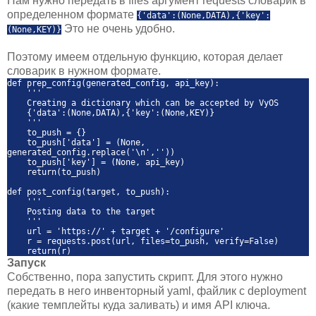
Нам нужно передать в files аргумент requests словарик в
определенном формате
{'data':(None,DATA),{'key':
Это не очень удобно.
(None,KEY)}
Поэтому имеем отдельную функцию, которая делает
словарик в нужном формате.
def prep_config(generated_config, api_key):
'''
Creating a dictionary which can be accepted by VyOS
{'data':(None,DATA),{'key':(None,KEY)}
'''
to_push = {}
to_push['data'] = (None,
generated_config.replace('\n',''))
to_push['key'] = (None, api_key)
return(to_push)
def post_config(target, to_push):
'''
Posting data to the target
'''
url = 'https://' + target + '/configure'
r = requests.post(url, files=to_push, verify=False)
return(r)
Запуск
Собственно, пора запустить скрипт. Для этого нужно
передать в него инвенторный yaml, файлик с deployment
(какие темплейты куда заливать) и имя API ключа.