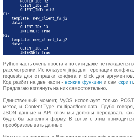
ROUTER_ID: R2
CLIENT_ID: 13
CLIENT_INT: eth5
F1:
template: new_client_fw.j2
data:
CLIENT_ID: 13
INTERNET: True
F2:
template: new_client_fw.j2
data:
CLIENT_ID: 13
INTERNET: True
Python часть очень проста и по сути даже не нуждается в
рассмотрении. Используем jinja для геренации конфига,
requests для отправки конфига и click для аргументов.
Код разбит на две части -
всякие функции
и сам
скрипт
.
Предлагаю взглянуть на них самостоятельно.
Единственный момент, VyOS использует только POST
метод и Content-Type multipart/form-data. Грубо говоря,
JSON данные и API ключ мы должны передавать как-
будто бы заполняя форму. В связи с этим приходится
преобразовывать данные.