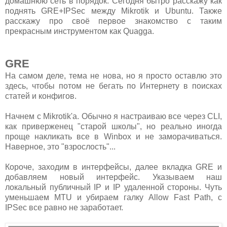
домашнюю сеть в порядок. Сегодня бытро расскажу как
поднять GRE+IPSec между Mikrotik и Ubuntu. Также
расскажу про своё первое знакомство с таким
прекрасным инструментом как Quagga.
GRE
На самом деле, тема не нова, но я просто оставлю это
здесь, чтобы потом не бегать по Интернету в поисках
статей и конфигов.
Начнем с Mikrotik'a. Обычно я настраиваю все через CLI,
как приверженец "старой школы", но реально иногда
проще накликать все в Winbox и не заморачиваться.
Наверное, это "взрослость"...
Короче, заходим в интерфейсы, далее вкладка GRE и
добавляем новый интерфейс. Указываем наш
локальный публичный IP и IP удаленной стороны. Чуть
уменьшаем MTU и убираем галку Allow Fast Path, с
IPSec все равно не заработает.