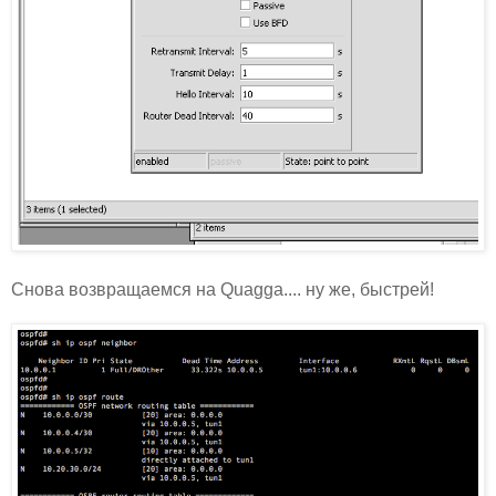
Снова возвращаемся на Quagga.... ну же, быстрей!