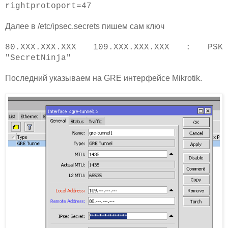
rightprotoport=47
Далее в /etc/ipsec.secrets пишем сам ключ
80.XXX.XXX.XXX 109.XXX.XXX.XXX : PSK
"SecretNinja"
Последний указываем на GRE интерфейсе Mikrotik.