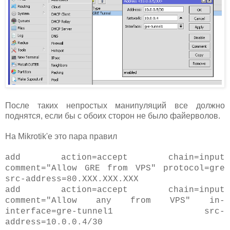
После таких непростых манипуляций все должно
поднятся, если бы с обоих сторон не было файерволов.
На Mikrotik'е это пара правил
add action=accept chain=input
comment="Allow GRE from VPS" protocol=gre
src-address=80.XXX.XXX.XXX
add action=accept chain=input
comment="Allow any from VPS" in-
interface=gre-tunnel1 src-
address=10.0.0.4/30