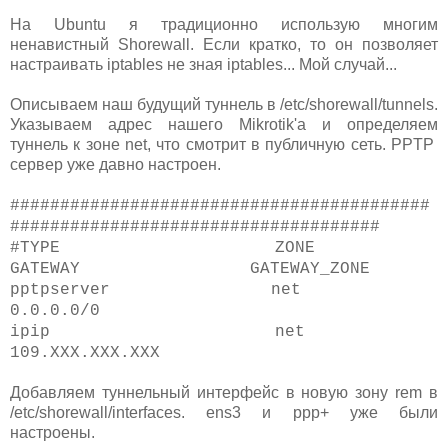
На Ubuntu я традиционно использую многим
ненавистный Shorewall. Если кратко, то он позволяет
настраивать iptables не зная iptables... Мой случай...
Описываем наш будущий туннель в /etc/shorewall/tunnels.
Указываем адрес нашего Mikrotik'a и определяем
туннель к зоне net, что смотрит в публичную сеть. PPTP
сервер уже давно настроен.
##########################################
#####################################
#TYPE ZONE
GATEWAY GATEWAY_ZONE
pptpserver net
0.0.0.0/0
ipip net
109.XXX.XXX.XXX
Добавляем туннельный интерфейс в новую зону rem в
/etc/shorewall/interfaces. ens3 и ppp+ уже были
настроены.