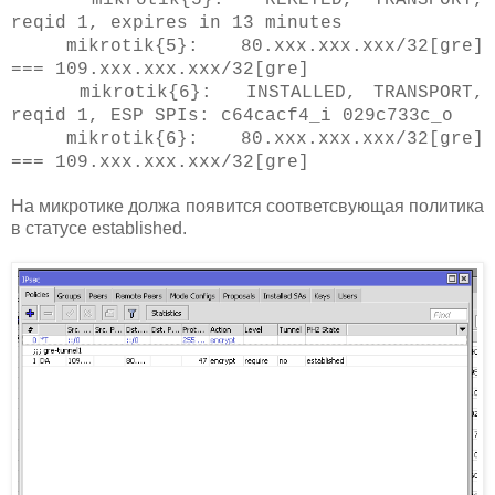
mikrotik{5}: REKEYED, TRANSPORT,
reqid 1, expires in 13 minutes
mikrotik{5}: 80.xxx.xxx.xxx/32[gre]
=== 109.xxx.xxx.xxx/32[gre]
mikrotik{6}: INSTALLED, TRANSPORT,
reqid 1, ESP SPIs: c64cacf4_i 029c733c_o
mikrotik{6}: 80.xxx.xxx.xxx/32[gre]
=== 109.xxx.xxx.xxx/32[gre]
На микротике должа появится соответсвующая политика
в статусе established.