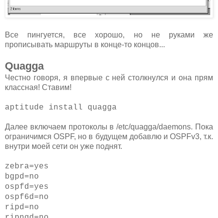
Все пингуется, все хорошо, но не руками же
прописывать маршруты в конце-то концов...
Quagga
Честно говоря, я впервые с ней столкнулся и она прям
классная! Ставим!
aptitude install quagga
Далее включаем протоколы в /etc/quagga/daemons. Пока
ограничимся OSPF, но в будущем добавлю и OSPFv3, т.к.
внутри моей сети он уже поднят.
zebra=yes
bgpd=no
ospfd=yes
ospf6d=no
ripd=no
ripngd=no