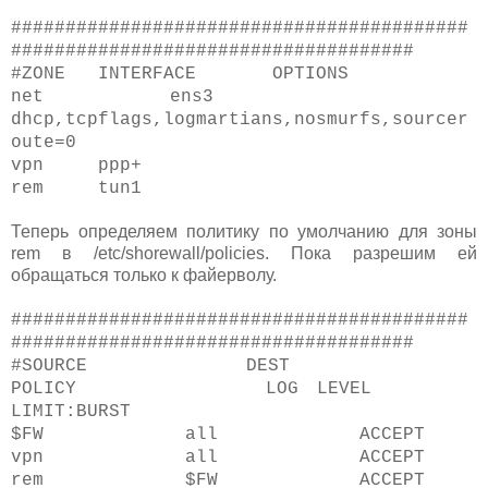
##########################################
#####################################
#ZONE INTERFACE OPTIONS
net ens3
dhcp,tcpflags,logmartians,nosmurfs,sourcer
oute=0
vpn ppp+
rem tun1
Теперь определяем политику по умолчанию для зоны
rem в /etc/shorewall/policies. Пока разрешим ей
обращаться только к файерволу.
##########################################
#####################################
#SOURCE DEST
POLICY LOG LEVEL
LIMIT:BURST
$FW all ACCEPT
vpn all ACCEPT
rem $FW ACCEPT