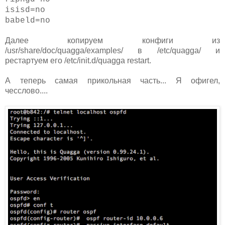
isisd=no
babeld=no
Далее копируем конфиги из
/usr/share/doc/quagga/examples/ в /etc/quagga/ и
рестартуем его /etc/init.d/quagga restart.
А теперь самая прикольная часть... Я офигел,
чесслово....