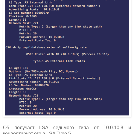
О5 получает LSA седьмого типа от 10.0.10.8 и
конвертирует его в LSA Type 5.