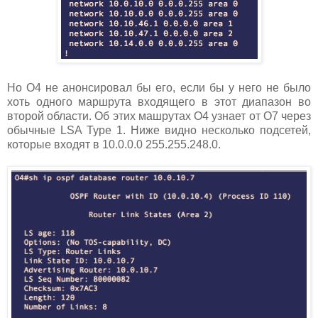
Но О4 не анонсировал бы его, если бы у него не было
хоть одного маршрута входящего в этот диапазон во
второй области. Об этих машрутах О4 узнает от О7 через
обычные LSA Type 1. Ниже видно несколько подсетей,
которые входят в 10.0.0.0 255.255.248.0.