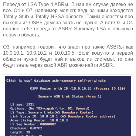
Передают LSA Type 4 ABRы. В нашем случае далеко не
все. О4 и О7, например молчат, ведь за ними находятся
Totally Stub и Totally NSSA области. Таким областям про
выходы из OSPF домена знать не нужно. А вот О3 и О4
вполне себе передают ASBR Summary LSA в обычную
первую область.
О3, например, говорит, что знает про такие ASBRы как
10.0.10.1, 10.0.10.2 и 10.0.10.5. Если кому-то в первой
области нужно будет найти выход из системы, то они
будут знать через какой ABR можно найти ASBR.