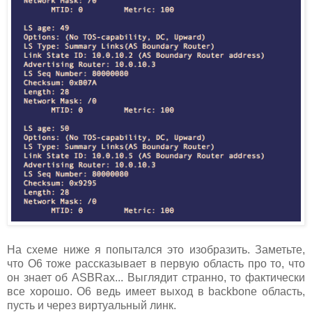
На схеме ниже я попытался это изобразить. Заметьте,
что О6 тоже рассказывает в первую область про то, что
он знает об ASBRах... Выглядит странно, то фактически
все хорошо. О6 ведь имеет выход в backbone область,
пусть и через виртуальный линк.