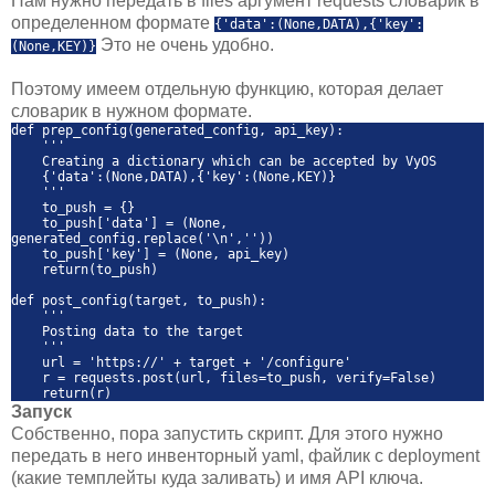
Нам нужно передать в files аргумент requests словарик в
определенном формате
{'data':(None,DATA),{'key':
Это не очень удобно.
(None,KEY)}
Поэтому имеем отдельную функцию, которая делает
словарик в нужном формате.
def prep_config(generated_config, api_key):
'''
Creating a dictionary which can be accepted by VyOS
{'data':(None,DATA),{'key':(None,KEY)}
'''
to_push = {}
to_push['data'] = (None,
generated_config.replace('\n',''))
to_push['key'] = (None, api_key)
return(to_push)
def post_config(target, to_push):
'''
Posting data to the target
'''
url = 'https://' + target + '/configure'
r = requests.post(url, files=to_push, verify=False)
return(r)
Запуск
Собственно, пора запустить скрипт. Для этого нужно
передать в него инвенторный yaml, файлик с deployment
(какие темплейты куда заливать) и имя API ключа.