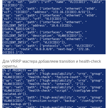
[{"op": "set", "path": ["vrf", "name", "VL{{CID}}", "table",
"1{{CID}}"]},
{"op": "set", "path": ["interfaces", "ethernet", "eth0",
"vif", "{{CID}}", "address", "172.16.{{CID}}.0/31"]},
{"op": "set", "path": ["interfaces", "ethernet", "eth0",
"vif", "{{CID}}", "vrf", "VL{{CID}}"]},
{"op": "set", "path": ["interfaces", "ethernet", "
{{CLIENT_INT}}", "address", "10.0.{{CID}}.
{{LOCAL_RID}}/24"]},
{"op": "set", "path": ["interfaces", "ethernet", "
{{CLIENT_INT}}", "description", "VLAN{{CID}}"]},
{"op": "set", "path": ["interfaces", "ethernet", "
{{CLIENT_INT}}", "vrf", "VL{{CID}}"]},
{"op": "set", "path": ["protocols", "vrf", "VL{{CID}}",
"static", "route", "0.0.0.0/0", "next-hop", "172.16.
{{CID}}.1"]},
Для VRRP мастера добавляем transition и health-check
скрипты.
{% if PRIORITY == 200 -%}
{"op": "set", "path": ["high-availability", "vrrp", "group",
"VLAN{{CID}}", "health-check", "failure-count", "3"]},
{"op": "set", "path": ["high-availability", "vrrp", "group",
"VLAN{{CID}}", "health-check", "interval", "2"]},
{"op": "set", "path": ["high-availability", "vrrp", "group",
"VLAN{{CID}}", "health-check", "script", "/config/we-are-
isolated.sh"]},
{"op": "set", "path": ["high-availability", "vrrp", "group",
"VLAN{{CID}}", "transition-script", "backup", "/config/vrrp-
goes-backup.sh"]},
{"op": "set", "path": ["high-availability", "vrrp", "group",