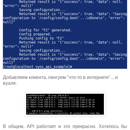
Returned result is "{"success": true, "data": null,
"error": null}"
Saving configuration...
Returned result is "{"success": true, "data": "Saving
configuration to '/config/config.boot'...\nDone\n", "error":
null}"
Config for "F2" generated.
Config prepared.
Pushing config to "F2"
Returned result is "{"success": true, "data": null,
"error": null}"
Saving configuration...
Returned result is "{"success": true, "data": "Saving
configuration to '/config/config.boot'...\nDone\n", "error":
null}"
[root@localhost vyos_api_example]#
Добавляем клиента, пингуем "что-то в интернете"... и
вуаля.
В общем, API работает и это прекрасно. Хотелось бы