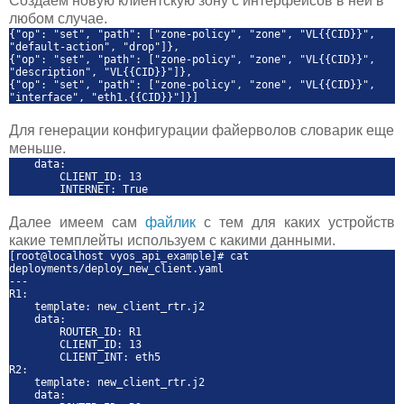
Создаем новую клиентскую зону с интерфейсов в ней в
любом случае.
{"op": "set", "path": ["zone-policy", "zone", "VL{{CID}}",
"default-action", "drop"]},
{"op": "set", "path": ["zone-policy", "zone", "VL{{CID}}",
"description", "VL{{CID}}"]},
{"op": "set", "path": ["zone-policy", "zone", "VL{{CID}}",
"interface", "eth1.{{CID}}"]}]
Для генерации конфигурации файерволов словарик еще
меньше.
data:
CLIENT_ID: 13
INTERNET: True
Далее имеем сам
файлик
с тем для каких устройств
какие темплейты используем с какими данными.
[root@localhost vyos_api_example]# cat
deployments/deploy_new_client.yaml
---
R1:
template: new_client_rtr.j2
data:
ROUTER_ID: R1
CLIENT_ID: 13
CLIENT_INT: eth5
R2:
template: new_client_rtr.j2
data: