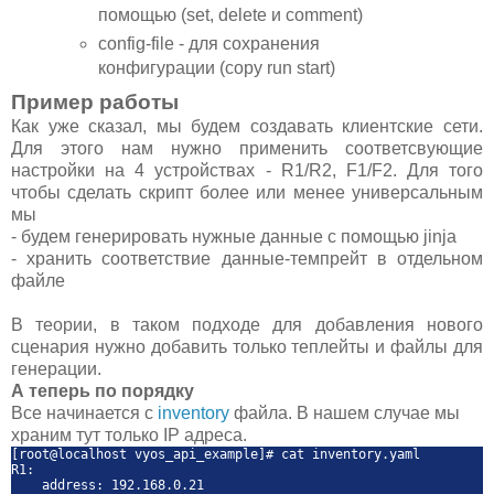
помощью (set, delete и comment)
config-file - для сохранения
конфигурации (copy run start)
Пример работы
Как уже сказал, мы будем создавать клиентские сети.
Для этого нам нужно применить соответсвующие
настройки на 4 устройствах - R1/R2, F1/F2. Для того
чтобы сделать скрипт более или менее универсальным
мы
- будем генерировать нужные данные с помощью jinja
- хранить соответствие данные-темпрейт в отдельном
файле
В теории, в таком подходе для добавления нового
сценария нужно добавить только теплейты и файлы для
генерации.
А теперь по порядку
Все начинается с
inventory
файла. В нашем случае мы
храним тут только IP адреса.
[root@localhost vyos_api_example]# cat inventory.yaml
R1:
address: 192.168.0.21