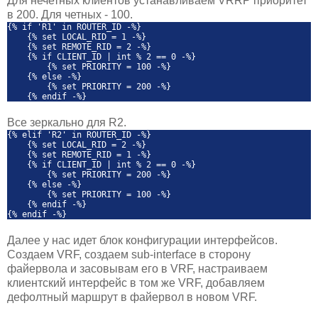
Для нечетных клиентов устанавливаем VRRP приоритет
в 200. Для четных - 100.
{% if 'R1' in ROUTER_ID -%}
{% set LOCAL_RID = 1 -%}
{% set REMOTE_RID = 2 -%}
{% if CLIENT_ID | int % 2 == 0 -%}
{% set PRIORITY = 100 -%}
{% else -%}
{% set PRIORITY = 200 -%}
{% endif -%}
Все зеркально для R2.
{% elif 'R2' in ROUTER_ID -%}
{% set LOCAL_RID = 2 -%}
{% set REMOTE_RID = 1 -%}
{% if CLIENT_ID | int % 2 == 0 -%}
{% set PRIORITY = 200 -%}
{% else -%}
{% set PRIORITY = 100 -%}
{% endif -%}
{% endif -%}
Далее у нас идет блок конфигурации интерфейсов.
Создаем VRF, создаем sub-interface в сторону
файервола и засовывам его в VRF, настраиваем
клиентский интерфейс в том же VRF, добавляем
дефолтный маршрут в файервол в новом VRF.