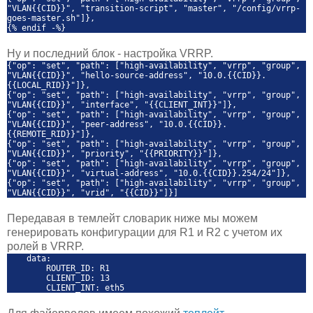
"VLAN{{CID}}", "transition-script", "master", "/config/vrrp-
goes-master.sh"]},
{% endif -%}
Ну и последний блок - настройка VRRP.
{"op": "set", "path": ["high-availability", "vrrp", "group",
"VLAN{{CID}}", "hello-source-address", "10.0.{{CID}}.
{{LOCAL_RID}}"]},
{"op": "set", "path": ["high-availability", "vrrp", "group",
"VLAN{{CID}}", "interface", "{{CLIENT_INT}}"]},
{"op": "set", "path": ["high-availability", "vrrp", "group",
"VLAN{{CID}}", "peer-address", "10.0.{{CID}}.
{{REMOTE_RID}}"]},
{"op": "set", "path": ["high-availability", "vrrp", "group",
"VLAN{{CID}}", "priority", "{{PRIORITY}}"]},
{"op": "set", "path": ["high-availability", "vrrp", "group",
"VLAN{{CID}}", "virtual-address", "10.0.{{CID}}.254/24"]},
{"op": "set", "path": ["high-availability", "vrrp", "group",
"VLAN{{CID}}", "vrid", "{{CID}}"]}]
Передавая в темлейт словарик ниже мы можем
генерировать конфигурации для R1 и R2 с учетом их
ролей в VRRP.
data:
ROUTER_ID: R1
CLIENT_ID: 13
CLIENT_INT: eth5