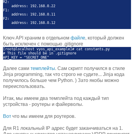
R2:
address: 192.168.0.22
F1:
address: 192.168.0.11
F2:
address: 192.168.0.12
Ключ API храним в отдельном
файле
, который должен
быть исключен с помощью .gitignore
[root@localhost vyos_api_example]# cat constants.py
# This file should be in .gitignore
API_KEY = "SECRET_ONE"
Далее сами
темплейты
. Сам скрипт получился в стиле
Jinja programming, так что строго не судите... Jinja кода
получилось больше чем Python. ) Зато якобы можно
переиспользовать.
Итак, мы имеем два темплейта под каждый тип
устройства - роутеры и файерволы.
Вот
что мы имеем для роутеров.
Для R1 локальный IP адрес будет заканчиваться на 1.