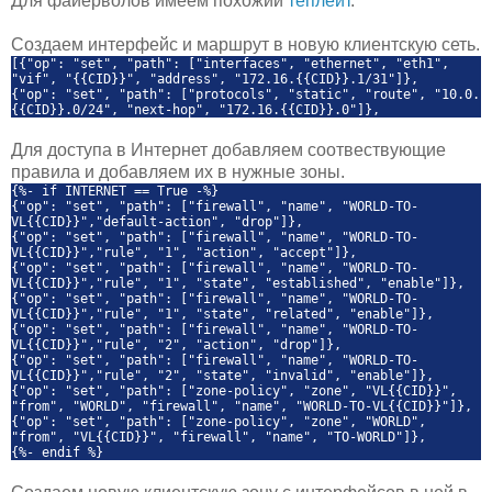
Для файерволов имеем похожий
теплейт
.
Создаем интерфейс и маршрут в новую клиентскую сеть.
[{"op": "set", "path": ["interfaces", "ethernet", "eth1",
"vif", "{{CID}}", "address", "172.16.{{CID}}.1/31"]},
{"op": "set", "path": ["protocols", "static", "route", "10.0.
{{CID}}.0/24", "next-hop", "172.16.{{CID}}.0"]},
Для доступа в Интернет добавляем соотвествующие
правила и добавляем их в нужные зоны.
{%- if INTERNET == True -%}
{"op": "set", "path": ["firewall", "name", "WORLD-TO-
VL{{CID}}","default-action", "drop"]},
{"op": "set", "path": ["firewall", "name", "WORLD-TO-
VL{{CID}}","rule", "1", "action", "accept"]},
{"op": "set", "path": ["firewall", "name", "WORLD-TO-
VL{{CID}}","rule", "1", "state", "established", "enable"]},
{"op": "set", "path": ["firewall", "name", "WORLD-TO-
VL{{CID}}","rule", "1", "state", "related", "enable"]},
{"op": "set", "path": ["firewall", "name", "WORLD-TO-
VL{{CID}}","rule", "2", "action", "drop"]},
{"op": "set", "path": ["firewall", "name", "WORLD-TO-
VL{{CID}}","rule", "2", "state", "invalid", "enable"]},
{"op": "set", "path": ["zone-policy", "zone", "VL{{CID}}",
"from", "WORLD", "firewall", "name", "WORLD-TO-VL{{CID}}"]},
{"op": "set", "path": ["zone-policy", "zone", "WORLD",
"from", "VL{{CID}}", "firewall", "name", "TO-WORLD"]},
{%- endif %}