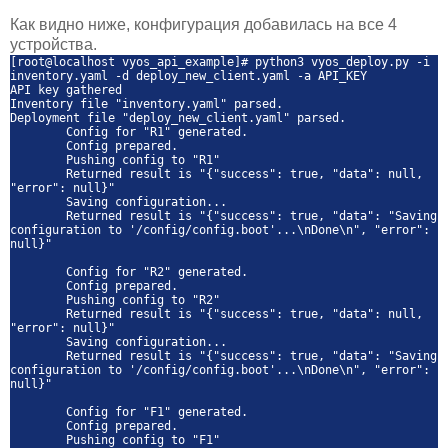
Как видно ниже, конфигурация добавилась на все 4
устройства.
[root@localhost vyos_api_example]# python3 vyos_deploy.py -i
inventory.yaml -d deploy_new_client.yaml -a API_KEY
API key gathered
Inventory file "inventory.yaml" parsed.
Deployment file "deploy_new_client.yaml" parsed.
Config for "R1" generated.
Config prepared.
Pushing config to "R1"
Returned result is "{"success": true, "data": null,
"error": null}"
Saving configuration...
Returned result is "{"success": true, "data": "Saving
configuration to '/config/config.boot'...\nDone\n", "error":
null}"
Config for "R2" generated.
Config prepared.
Pushing config to "R2"
Returned result is "{"success": true, "data": null,
"error": null}"
Saving configuration...
Returned result is "{"success": true, "data": "Saving
configuration to '/config/config.boot'...\nDone\n", "error":
null}"
Config for "F1" generated.
Config prepared.
Pushing config to "F1"