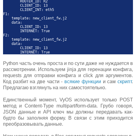
ROUTER_ID: R2
CLIENT_ID: 13
CLIENT_INT: eth5
F1:
template: new_client_fw.j2
data:
CLIENT_ID: 13
INTERNET: True
F2:
template: new_client_fw.j2
data:
CLIENT_ID: 13
INTERNET: True
Python часть очень проста и по сути даже не нуждается в
рассмотрении. Используем jinja для геренации конфига,
requests для отправки конфига и click для аргументов.
Код разбит на две части -
всякие функции
и сам
скрипт
.
Предлагаю взглянуть на них самостоятельно.
Единственный момент, VyOS использует только POST
метод и Content-Type multipart/form-data. Грубо говоря,
JSON данные и API ключ мы должны передавать как-
будто бы заполняя форму. В связи с этим приходится
преобразовывать данные.