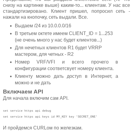
снизу на картинке выше) каким-то... клиентам. У нас все
стандартизировано. Клиент пришел, попросил сеть -
нажали на кнопочку, сеть выдали. Все.
Выдаем /24 из 10.0.0.0/16
В третьем октете имеем CLIENT_ID = 1...253
(не очень много у нас будет клиентов...)
Для нечетных клиентов R1 будет VRRP
мастером, для четных - R2
Номер VRF/VFI и всего прочего в
конфигурации соответсвует номеру клиента.
Клиенту можно дать доступ в Интернет, а
можно и не дать
Включаем API
Для начала включим сам API.
set service https api debug
set service https api keys id MY_KEY key 'SECRET_ONE'
И пройдемся CURLом по железкам.