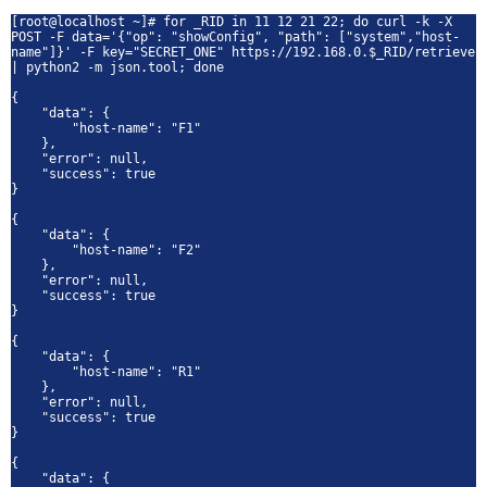
[root@localhost ~]# for _RID in 11 12 21 22; do curl -k -X
POST -F data='{"op": "showConfig", "path": ["system","host-
name"]}' -F key="SECRET_ONE" https://192.168.0.$_RID/retrieve
| python2 -m json.tool; done
{
"data": {
"host-name": "F1"
},
"error": null,
"success": true
}
{
"data": {
"host-name": "F2"
},
"error": null,
"success": true
}
{
"data": {
"host-name": "R1"
},
"error": null,
"success": true
}
{
"data": {