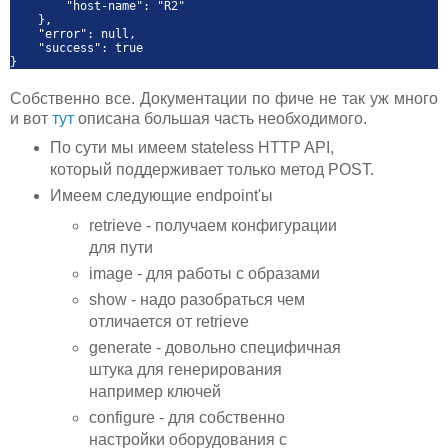
"host-name": "R2"
},
"error": null,
"success": true
}
Собственно все. Документации по фиче не так уж много
и вот
тут
описана большая часть необходимого.
По сути мы имеем stateless HTTP API,
который поддерживает только метод POST.
Имеем следующие endpoint'ы
retrieve - получаем конфигурации
для пути
image - для работы с образами
show - надо разобраться чем
отличается от retrieve
generate - довольно специфичная
штука для генерирования
например ключей
configure - для собственно
настройки оборудования с