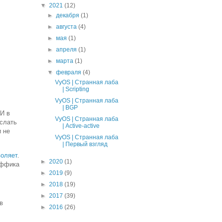
▼
2021
(12)
►
декабря
(1)
►
августа
(4)
►
мая
(1)
►
апреля
(1)
►
марта
(1)
▼
февраля
(4)
VyOS | Странная лаба
| Scripting
VyOS | Странная лаба
| BGP
 И в
VyOS | Странная лаба
 слать
| Аctive-active
и не
VyOS | Странная лаба
| Первый взгляд
воляет
.
►
2020
(1)
аффика
►
2019
(9)
►
2018
(19)
►
2017
(39)
в
►
2016
(26)