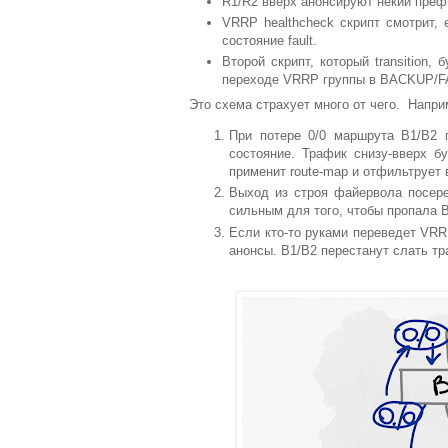
R1/R2 вверх анонсируют некий пре
VRRP healthcheck скрипт смотрит, 
состояние fault.
Второй скрипт, который transition
переходе VRRP группы в BACKUP/FA
Это схема страхует много от чего. Напри
При потере 0/0 маршрута B1/B2 
состояние. Трафик снизу-вверх б
применит route-map и отфильтрует 
Выход из строя файервола посере
сильным для того, чтобы пропала 
Если кто-то руками переведет VRRP
анонсы. B1/B2 перестанут слать т