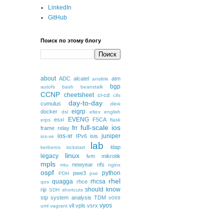
LinkedIn
GitHub
Поиск по этому блогу
about
ADC
alcatel
atm
ansible
bgp
autofs
bash
beanstalk
CCNP
cheetsheet
ci-cd
cifs
day-to-day
cumulus
dlink
eigrp
docker
dsl
eltex
english
EVENG
esxi
F5CA
erps
flask
full-scale
ios
frr
frame relay
ios-xr
juniper
IPv6
isis
ios-xe
lab
ldap
kerberos
kickstart
linux
legacy
lvm
mikrotik
mpls
newyear
nfs
mtu
nginx
ospf
python
pwe3
PDH
pxe
rhel
quagga
rhcsa
rhce
qos
should know
rip
SDH
shortcuts
stp
system analysis
TDM
tr069
vyos
vll
vpls
vsrx
uml
vagrant