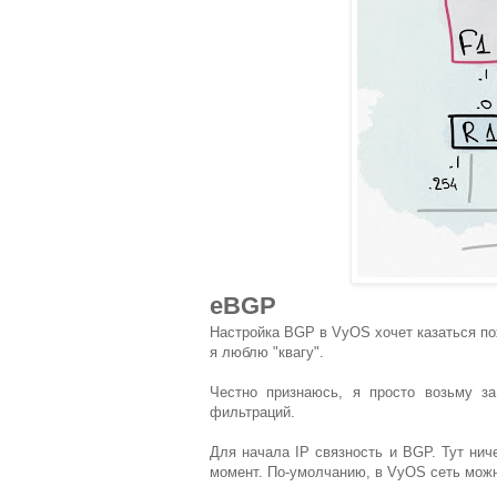
eBGP
Настройка BGP в VyOS хочет казаться по
я люблю "квагу".
Честно признаюсь, я просто возьму з
фильтраций.
Для начала IP связность и BGP. Тут ниче
момент. По-умолчанию, в VyOS сеть можн