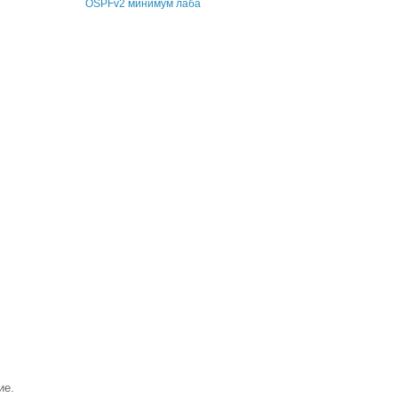
OSPFv2 минимум лаба
ие.