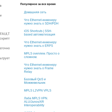
Популярное за все время
в
Домашняя сеть
и
Что Ethernet-инженеру
нужно знать о SDH/PDH
iOS Shortcuts | SSH-
 FAULT
based автоматизация
скрипт
Что Ethernet-инженеру
нужно знать о ERPS
аточно
MPLS overview. Просто о
сложном.
льтрует
Что Ethernet-инженеру
нужно знать о Frame
Relay
Базовый QoS и
Можжевельник
MPLS L2VPN VPLS
Лаба MPLS VPN.
ALU/Junos/XR
Interoperability