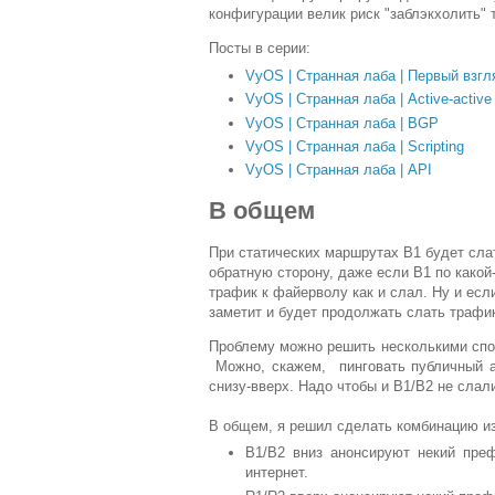
конфигурации велик риск "заблэкхолить" 
Посты в серии:
VyOS | Странная лаба | Первый взгл
VyOS | Странная лаба | Аctive-active
VyOS | Странная лаба | BGP
VyOS | Странная лаба | Scripting
VyOS | Странная лаба | API
В общем
При статических маршрутах B1 будет слат
обратную сторону, даже если B1 по какой-
трафик к файерволу как и слал. Ну и есл
заметит и будет продолжать слать трафик
Проблему можно решить несколькими спо
Можно, скажем, пинговать публичный а
снизу-вверх. Надо чтобы и B1/B2 не слал
В общем, я решил сделать комбинацию из B
B1/B2 вниз анонсируют некий преф
интернет.