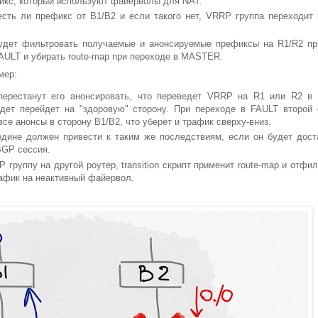
фикс, который используют файерволы для NAT.
есть ли префикс от B1/B2 и если такого нет, VRRP группа переходит 
, будет фильтровать получаемые и анонсируемые префиксы на R1/R2 пр
ULT и убирать route-map при переходе в MASTER.
мер:
перестанут его анонсировать, что переведет VRRP на R1 или R2 в
удет перейдет на "здоровую" сторону. При переходе в FAULT второй 
все анонсы в сторону B1/B2, что уберет и трафик сверху-вниз.
дине должен привести к таким же последствиям, если он будет дост
BGP сессия.
 группу на другой роутер, transition скрипт применит route-map и отфи
рафик на неактивный файервол.