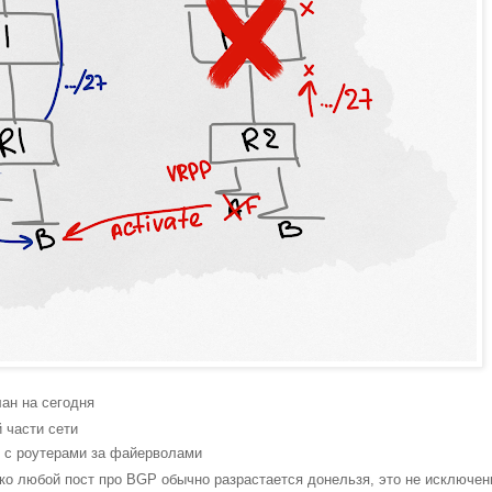
лан на сегодня
 части сети
 с роутерами за файерволами
ако любой пост про BGP обычно разрастается донельзя, это не исключен