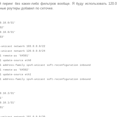
 пиринг без каких-либо фильтров вообще. Я буду использовать 120.0.
ьные роутеры добавил по сеточке.
0.10.0/31'
S2'
0.10.0/31'
S3'
-unicast network 103.0.0.0/22
-unicast network 120.0.0.0/24
1 remote-as '64501'
1 update-source eth0
.1 address-family ipv4-unicast soft-reconfiguration inbound
1 remote-as '64502'
1 update-source eth1
1 address-family ipv4-unicast soft-reconfiguration inbound
0.10.2/31'
1'
0.10.1/31'
S1'
-unicast network 101.0.0.0/20