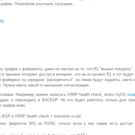
трафик. Попробуем улучшить ситуацию...
яд
ь трафик к файерволу, даже не смотря на то, что R1 "вышел покурить".
то причине потеряет доступ в интернет, это не остановит R1 и тот будет
и файервол по середине "раскорячится", но линки будут подняты, никто 
. Нужно иметь какой-то механизм сигнализации...
собами. Например, можно написать VRRP health check, благо VyOS
поз
дрес и переходить в BACKUP. Но это будет работать только для тр
и трафик вниз.
GP и VRRP health check + transition script.
икс (вероятно 0/0) на R1/R2, только если у них самих есть доступ 