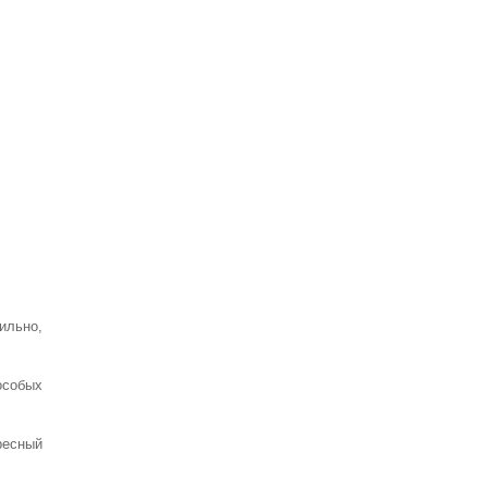
ильно,
особых
ресный