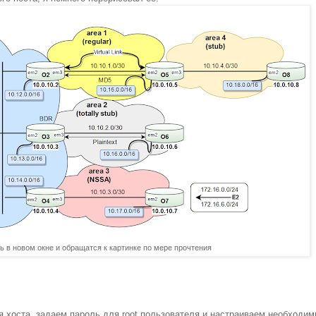
ь в новом окне и обращатся к картинке по мере прочтения
я хоста, задаем пароль для root пользователя и настраиваем необходи