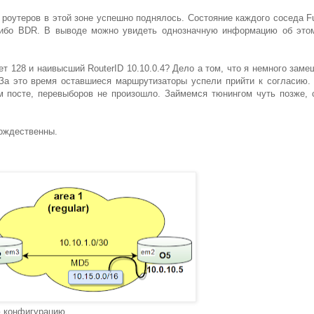
 роутеров в этой зоне успешно поднялось. Состояние каждого соседа Ful
либо BDR. В выводе можно увидеть однозначную информацию об это
т 128 и наивысший RouterID 10.10.0.4? Дело а том, что я немного заме
За это время оставшиеся маршрутизаторы успели прийти к согласию.
м посте, перевыборов не произошло. Займемся тюнингом чуть позже, 
тождественны.
 конфигурацию.