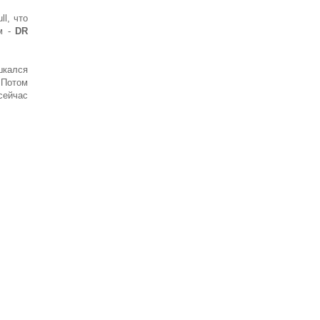
l, что
м -
DR
шкался
 Потом
сейчас