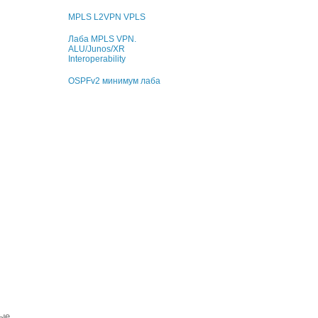
MPLS L2VPN VPLS
Лаба MPLS VPN.
ALU/Junos/XR
Interoperability
OSPFv2 минимум лаба
мые