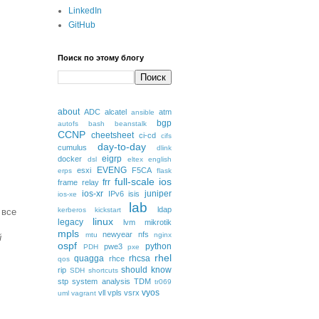
LinkedIn
GitHub
Поиск по этому блогу
about
ADC
alcatel
atm
ansible
bgp
autofs
bash
beanstalk
CCNP
cheetsheet
ci-cd
cifs
day-to-day
cumulus
dlink
eigrp
docker
dsl
eltex
english
EVENG
esxi
F5CA
erps
flask
full-scale
ios
frr
frame relay
ios-xr
juniper
IPv6
isis
ios-xe
lab
ldap
kerberos
kickstart
 все
linux
legacy
lvm
mikrotik
mpls
newyear
nfs
mtu
nginx
й
ospf
python
pwe3
PDH
pxe
rhel
quagga
rhcsa
rhce
qos
should know
rip
SDH
shortcuts
stp
system analysis
TDM
tr069
vyos
vll
vpls
vsrx
uml
vagrant