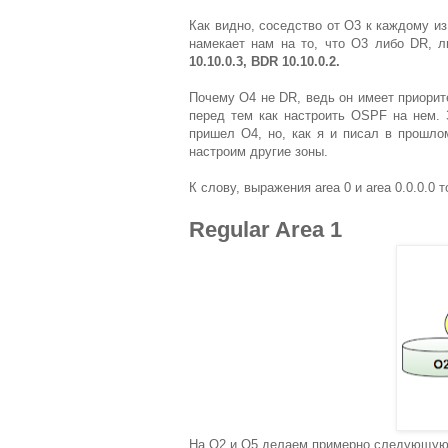
Как видно, соседство от O3 к каждому из
намекает нам на то, что O3 либо DR, 
10.10.0.3, BDR 10.10.0.2.
Почему O4 не DR, ведь он имеет приорите
перед тем как настроить OSPF на нем. 
пришел O4, но, как я и писал в прошло
настроим другие зоны.
К слову, выражения area 0 и area 0.0.0.0 
Regular Area 1
На O2 и O5 делаем примерно следующую