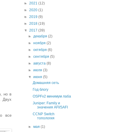
►
2021
(12)
►
2020
(1)
►
2019
(9)
►
2018
(19)
▼
2017
(39)
►
декабря
(2)
►
ноября
(2)
►
октября
(6)
►
сентября
(5)
►
августа
(8)
►
июля
(3)
▼
июня
(5)
Домашняя сеть
Год блогу
, но в
OSPFv2 минимум лаба
. Двух
Juniper: Family и
значения AFI/SAFI
CCNP Switch
но все
топология
►
мая
(1)