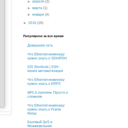
►
апреля
(2)
►
марта
(1)
►
января
(4)
►
2016
(26)
Популярное за все время
Домашняя сеть
Что Ethernet-инженеру
нужно знать о SDH/PDH
iOS Shortcuts | SSH-
based автоматизация
Что Ethernet-инженеру
нужно знать о ERPS
MPLS overview. Просто о
сложном.
Что Ethernet-инженеру
нужно знать о Frame
Relay
Базовый QoS и
Можжевельник