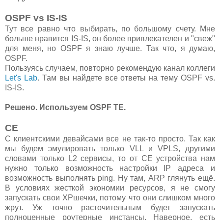
OSPF vs IS-IS
Тут все равно что выбирать, по большому счету. Мне
больше нравится IS-IS, он более привлекателен и "свеж"
для меня, но OSPF я знаю лучше. Так что, я думаю,
OSPF.
Пользуясь случаем, повторно рекомендую канал коллеги
Let's Lab
. Там вы найдете все ответы на тему OSPF vs.
IS-IS.
Решено. Используем OSPF TE.
CE
С клиентскими девайсами все не так-то просто. Так как
мы будем эмулировать только VLL и VPLS, другими
словами только L2 сервисы, то от CE устройства нам
нужно только возможность настройки IP адреса и
возможность выполнять ping. Ну там, ARP глянуть ещё.
В условиях жесткой экономии ресурсов, я не смогу
запускать свои XPшечки, потому что они слишком много
жрут. Уж точно расточительным будет запускать
полноценные роутерные инстансы. Наверное, есть