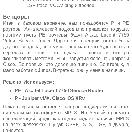
LSP-trace, VCCV-ping и прочее.
Вендоры
Итак, в базовом варианте, нам понадобятся P и PE
роутеры. Алкателевский подход мне пришелся по душе,
поэтому пусть PE роутеры будут Alcatel-Lucent 7750
Virtual Service Router. Ядро сети, в теории, может быть
другого вендора, потому как оно мало что будет знать о
сервисах в сети. Его задача - ловко и быстро
жонглировать метками. Я бы запустил ядро на Juniper и
Cisco. Во-первых, это довольно типично. Во-вторых, я
мало работал с Junos, В-третьих, они у меня в наличии.
Решено. Используем:
PE - Alcatel-Lucent 7750 Service Router
P - Juniper vMX, Cisco IOS XRv
Пока открытым остается вопрос поддержки на этих
виртуальных платформах MPLS. Но беглый просмотр
спецификаций вроде как подтверждает наличие MPLS
на всех железяках. Ну уж OSPF, IS-IS, BGP, я думаю,
найдутся.