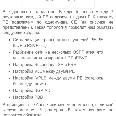
Все довольно стандартно. В ядре full-mesh между P
роутерами, каждый PE подключен к двум P. К каждому
PE подключим по одному-два CE (на рисунке не
представлены). Такая топология позволит нам обкатать
следующие задачи:
Сигнализация транспортных туннелей PE-PE
(LDP и RSVP-TE)
Разбиение сети на несколько OSPF area, что
позволит сигнализировать LDPoRSVP
Настройка Secondary LSP и FRR
Настройка VLL между двумя PE
Настройка VPLS между двумя PE (хотелось
бы между тремя)
Настройка BGP-AD
Настройка PBB
В принципе, все более или менее нормально, если моё
железо вытянет 6 роутеров. В таком конфиге не
получится обкатать: