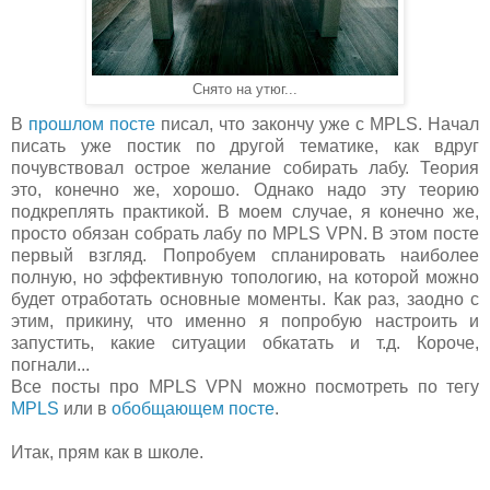
Снято на утюг...
В
прошлом посте
писал, что закончу уже с MPLS. Начал
писать уже постик по другой тематике, как вдруг
почувствовал острое желание собирать лабу. Теория
это, конечно же, хорошо. Однако надо эту теорию
подкреплять практикой. В моем случае, я конечно же,
просто обязан собрать лабу по MPLS VPN. В этом посте
первый взгляд. Попробуем спланировать наиболее
полную, но эффективную топологию, на которой можно
будет отработать основные моменты. Как раз, заодно с
этим, прикину, что именно я попробую настроить и
запустить, какие ситуации обкатать и т.д. Короче,
погнали...
Все посты про MPLS VPN можно посмотреть по тегу
MPLS
или в
обобщающем посте
.
Итак, прям как в школе.