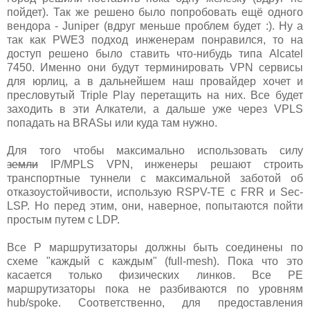
пойдет). Так же решено было попробовать ещё одного
вендора - Juniper (вдруг меньше проблем будет :). Ну а
так как PWE3 подход инженерам понравился, то на
доступ решено было ставить что-нибудь типа Alcatel
7450. Именно они будут терминировать VPN сервисы
для юрлиц, а в дальнейшем наш провайдер хочет и
пресловутый Triple Play перетащить на них. Все будет
заходить в эти Алкатели, а дальше уже через VPLS
попадать на BRASы или куда там нужно.
Для того чтобы максимально использовать силу
земли
IP/MPLS VPN, инженеры решают строить
транспортные туннели с максимальной заботой об
отказоустойчивости, использую RSPV-TE с FRR и Sec-
LSP. Но перед этим, они, наверное, попытаются пойти
простым путем с LDP.
Все P маршрутизаторы должны быть соединены по
схеме "каждый с каждым" (full-mesh). Пока что это
касается только физических линков. Все PE
маршрутизаторы пока не разбиваются по уровням
hub/spoke. Соответственно, для предоставления