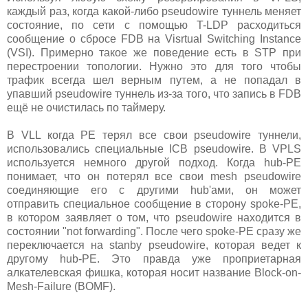
каждый раз, когда какой-либо pseudowire туннель меняет
состояние, по сети с помощью T-LDP расходиться
сообщение о сбросе FDB на Visrtual Switching Instance
(VSI). Примерно такое же поведение есть в STP при
перестроении топологии. Нужно это для того чтобы
трафик всегда шел верным путем, а не попадал в
упавший pseudowire туннель из-за того, что запись в FDB
ещё не очистилась по таймеру.
В VLL когда PE терял все свои pseudowire туннели,
использовались специальные ICB pseudowire. В VPLS
используется немного другой подход. Когда hub-PE
понимает, что он потерял все свои mesh pseudowire
соединяющие его с другими hub'ами, он может
отправить специальное сообщение в сторону spoke-PE,
в котором заявляет о том, что pseudowire находится в
состоянии "not forwarding". После чего spoke-PE сразу же
переключается на stanby pseudowire, которая ведет к
другому hub-PE. Это правда уже проприетарная
алкателевская фишка, которая носит название Block-on-
Mesh-Failure (BOMF).