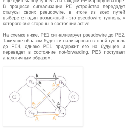
ещё один stanby туннель на каждом PE маршрутизаторе.
В процессе сигнализации PE устройства передадут
статусы своих pseudowire, в итоге из всех путей
выберется один возможный - это pseudowire туннель, у
которого обе стороны в состоянии active.
На схемке ниже, PE1 сигнализирует pseudowire до PE2.
Таким же образом будет сигнализирован второй туннель
до PE4, однако PE1 придержит его на будущее и
переведет в состояние not-forwarding. PE3 поступает
аналогичным образом.