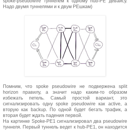
spoke-pseudowire туннелем к одному hub-PE девайсу.
Надо двумя туннелями и к двум PEшкам)
Помним, что spoke pseudowire не подвержена split
horizon правилу, а значит надо каким-то образом
избежать петель. Самый простой вариант, это
сигнализировать одну spoke pseudowire как active, а
вторую как backup. По одной будет бегать трафик, а
вторая будет ждать падения первой.
На картинке Spoke-PE1 сигнализировал два pseudowire
туннеля. Первый туннель ведет к hub-PE1, он находится