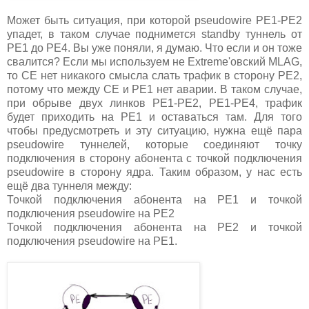
Может быть ситуация, при которой pseudowire PE1-PE2
упадет, в таком случае поднимется standby туннель от
PE1 до PE4. Вы уже поняли, я думаю. Что если и он тоже
свалится? Если мы используем не Extreme'овский MLAG,
то CE нет никакого смысла слать трафик в сторону PE2,
потому что между CE и PE1 нет аварии. В таком случае,
при обрыве двух линков PE1-PE2, PE1-PE4, трафик
будет приходить на PE1 и оставаться там. Для того
чтобы предусмотреть и эту ситуацию, нужна ещё пара
pseudowire туннелей, которые соединяют точку
подключения в сторону абонента с точкой подключения
pseudowire в сторону ядра. Таким образом, у нас есть
ещё два туннеля между:
Точкой подключения абонента на PE1 и точкой
подключения pseudowire на PE2
Точкой подключения абонента на PE2 и точкой
подключения pseudowire на PE1.