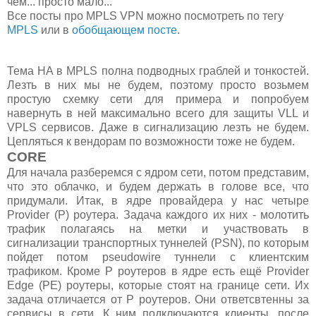
чем... просто мало...
Все посты про MPLS VPN можно посмотреть по тегу
MPLS
или в
обобщающем посте
.
Тема HA в MPLS полна подводных граблей и тонкостей.
Лезть в них мы не будем, поэтому просто возьмем
простую схемку сети для примера и попробуем
навернуть в ней максимально всего для защиты VLL и
VPLS сервисов. Даже в сигнализацию лезть не будем.
Цепляться к вендорам по возможности тоже не будем.
CORE
Для начала разберемся с ядром сети, потом представим,
что это облачко, и будем держать в голове все, что
придумали. Итак, в ядре провайдера у нас четыре
Provider (P) роутера. Задача каждого их них - молотить
трафик полагаясь на метки и участвовать в
сигнализации транспортных туннелей (PSN), по которым
пойдет потом pseudowire туннели с клиентским
трафиком. Кроме P роутеров в ядре есть ещё Provider
Edge (PE) роутеры, которые стоят на границе сети. Их
задача отличается от P роутеров. Они ответсвтенны за
сервисы в сети. К ним подключаются клиенты, после