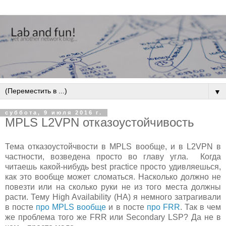
▼
суббота, 9 июля 2016 г.
MPLS L2VPN отказоустойчивость
Тема отказоустойчвости в MPLS вообще, и в L2VPN в
частности, возведена просто во главу угла. Когда
читаешь какой-нибудь best practice просто удивляешься,
как это вообще может сломаться. Насколько должно не
повезти или на сколько руки не из того места должны
расти. Тему High Availability (HA) я немного затрагивали
в посте
про MPLS вообще
и в посте
про FRR
. Так в чем
же проблема того же FRR или Secondary LSP? Да не в