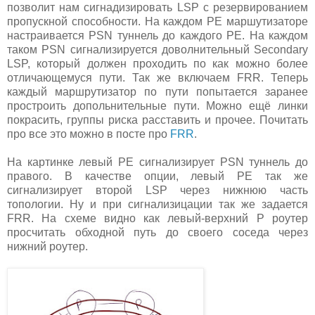
позволит нам сигнадизировать LSP с резервированием
пропускной способности. На каждом PE маршутизаторе
настраивается PSN туннель до каждого PE. На каждом
таком PSN сигнализируется доволнительный Secondary
LSP, который должен проходить по как можно более
отличающемуся пути. Так же включаем FRR. Теперь
каждый маршрутизатор по пути попытается заранее
простроить допольнительные пути. Можно ещё линки
покрасить, группы риска расставить и прочее. Почитать
про все это можно в посте про
FRR
.
На картинке левый PE сигнализирует PSN туннель до
правого. В качестве опции, левый PE так же
сигнализирует второй LSP через нижнюю часть
топологии. Ну и при сигнализицации так же задается
FRR. На схеме видно как левый-верхний P роутер
просчитать обходной путь до своего соседа через
нижний роутер.