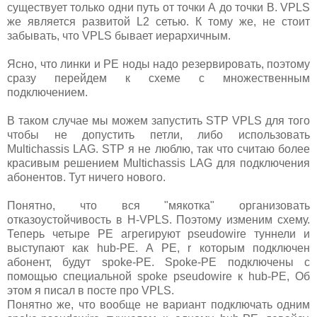
существует только одни путь от точки А до точки B. VPLS
же является развитой L2 сетью. К тому же, не стоит
забывать, что VPLS бывает иерархичным.
Ясно, что линки и PE ноды надо резервировать, поэтому
сразу перейдем к схеме с множественным
подключением.
В таком случае мы можем запустить STP VPLS для того
чтобы не допустить петли, либо использовать
Multichassis LAG. STP я не люблю, так что считаю более
красивым решением Multichassis LAG для подключения
абонентов. Тут ничего нового.
Понятно, что вся "мякотка" организовать
отказоустойчивость в H-VPLS. Поэтому изменим схему.
Теперь четыре PE агрегируют pseudowire туннели и
выступают как hub-PE. А PE, r которым подключен
абонент, будут spoke-PE. Spoke-PE подключены с
помощью специальной spoke pseudowire к hub-PE, Об
этом я писал в посте про VPLS.
Понятно же, что вообще не вариант подключать одним