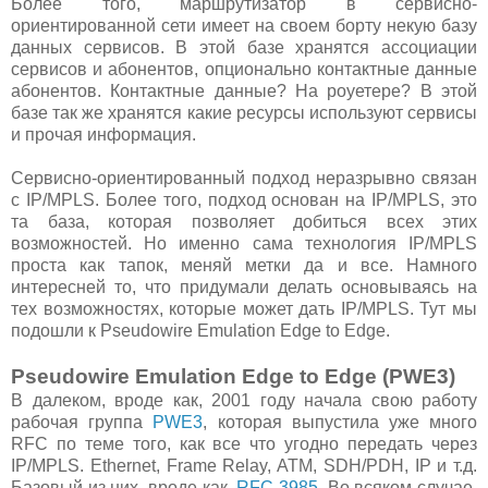
Более того, маршрутизатор в сервисно-
ориентированной сети имеет на своем борту некую базу
данных сервисов. В этой базе хранятся ассоциации
сервисов и абонентов, опционально контактные данные
абонентов. Контактные данные? На роуетере? В этой
базе так же хранятся какие ресурсы используют сервисы
и прочая информация.
Сервисно-ориентированный подход неразрывно связан
с IP/MPLS. Более того, подход основан на IP/MPLS, это
та база, которая позволяет добиться всех этих
возможностей. Но именно сама технология IP/MPLS
проста как тапок, меняй метки да и все. Намного
интересней то, что придумали делать основываясь на
тех возможностях, которые может дать IP/MPLS. Тут мы
подошли к Pseudowire Emulation Edge to Edge.
Pseudowire Emulation Edge to Edge (PWE3)
В далеком, вроде как, 2001 году начала свою работу
рабочая группа
PWE3
, которая выпустила уже много
RFC по теме того, как все что угодно передать через
IP/MPLS. Ethernet, Frame Relay, ATM, SDH/PDH, IP и т.д.
Базовый из них, вроде как,
RFC 3985
. Во всяком случае,