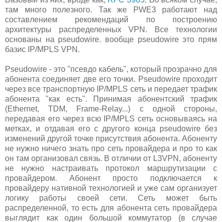
там много полезного. Так же PWE3 работают над
составлением рекомендаций по построению
архитектуры распределенных VPN. Все технологии
основаны на pseudowire. вообще pseudowire это прям
базис IP/MPLS VPN.
Pseudowire - это "псевдо кабель", который прозрачно для
абонента соединяет две его точки. Pseudowire проходит
через все транспортную IP/MPLS сеть и передает трафик
абонента "как есть". Принимая абонентский трафик
(Ethernet, TDM, Frame-Relay...) с одной стороны,
передавая его через всю IP/MPLS сеть основываясь на
метках, и отдавая его с другого конца pseudowire без
изменений другой точке присутствия абонента. Абоненту
не нужно ничего знать про сеть провайдера и про то как
он там организовал связь. В отличии от L3VPN, абоненту
не нужно настраивать протокол маршрутизации с
провайдером. Абонент просто подключается к
провайдеру нативной технологией и уже сам организует
логику работы своей сети. Сеть может быть
распределенной, то есть для абонента сеть провайдера
выглядит как один большой коммутатор (в случае