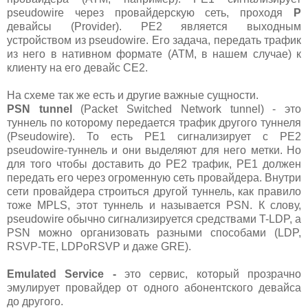
pseudowire через провайдерскую сеть, проходя
P
девайсы (Provider). PE2 является выходным
устройством из pseudowire. Его задача, передать трафик
из него в нативном формате (ATM, в нашем случае) к
клиенту на его девайс CE2.
На схеме так же есть и другие важные сущности.
PSN tunnel
(Packet Switched Network tunnel) - это
туннель по которому передается трафик другого туннеля
(Pseudowire). То есть PE1 сигнализирует с PE2
pseudowire-туннель и они выделяют для него метки. Но
для того чтобы доставить до PE2 трафик, PE1 должен
передать его через огроменную сеть провайдера. Внутри
сети провайдера строиться другой туннель, как правило
тоже MPLS, этот туннель и называется PSN. К слову,
pseudowire обычно сигнализируется средствами T-LDP, а
PSN можно организовать разными способами (LDP,
RSVP-TE, LDPoRSVP и даже GRE).
Emulated Service -
это сервис, который прозрачно
эмулирует провайдер от одного абонентского девайса
до другого.