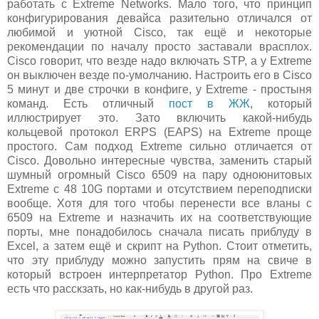
работать с Extreme Networks. Мало того, что принцип
конфигурирования девайса разительно отличался от
любимой и уютной Cisco, так ещё и некоторые
рекомендации по началу просто заставали врасплох.
Cisco говорит, что везде надо включать STP, а у Extreme
он выключен везде по-умолчанию. Настроить его в Cisco
5 минут и две строчки в конфиге, у Extreme - простыня
команд. Есть отличный
пост в ЖЖ
, который
иллюстрирует это. Зато включить какой-нибудь
кольцевой протокол ERPS (EAPS) на Extreme проще
простого. Сам подход Extreme сильно отличается от
Cisco. Довольно интересные чувства, заменить старый
шумный огромный Cisco 6509 на пару одноюнитовых
Extreme с 48 10G портами и отсутствием переподписки
вообще. Хотя для того чтобы перенести все вланы с
6509 на Extreme и назначить их на соответствующие
порты, мне понадобилось сначала писать приблуду в
Excel, а затем ещё и скрипт на Python. Стоит отметить,
что эту приблуду можно запустить прям на свиче в
который встроен интерпретатор Python. Про Extreme
есть что расскзать, но как-нибудь в другой раз.