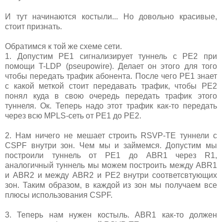
И тут начинаются костыли... Но довольно красивые,
стоит признать.
Обратимся к той же схеме сети.
1. Допустим PE1 сигнализирует туннель с PE2 при
помощи T-LDP (pseupowire). Делает он этого для того
чтобы передать трафик абонента. После чего PE1 знает
с какой меткой стоит передавать трафик, чтобы PE2
понял куда в свою очередь передать трафик этого
туннеля. Ок. Теперь надо этот трафик как-то передать
через всю MPLS-сеть от PE1 до PE2.
2. Нам ничего не мешает строить RSVP-TE туннели с
CSPF внутри зон. Чем мы и займемся. Допустим мы
построили туннель от PE1 до ABR1 через R1,
аналогичный туннель мы можем построить между ABR1
и ABR2 и между ABR2 и PE2 внутри соответсвтующих
зон. Таким образом, в каждой из зон мы получаем все
плюсы использования CSPF.
3. Теперь нам нужен костыль. ABR1 как-то должен