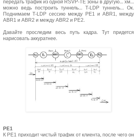
передать трафик из одной RSVP-TE зоны в другую... хм...
можно ведь построить туннель... T-LDP туннель... Ок.
Поднимаем T-LDP сессию между PE1 и ABR1, между
ABR1 и ABR2 и между ABR2 и PE2.
Давайте проследим весь путь кадра. Тут придется
нарисовать аккуратнее.
PE1
К PE1 приходит чистый трафик от клиента, после чего он