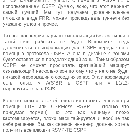
3. Сигнализировать туннель с помощью RSVP-TE с
использованием CSFP. Думаю, ясно, что этот вариант
самый лучший. Мы тут получаем дополнительные
плюшки в виде FRR, можем прокладывать туннели без
указания узлов и прочее.
Так вот, последний вариант сигнализации без костылей в
такой сети работать не будет. Вспомните, ведь
дополнительная информация для CSPF передается с
помощью протокола OSPF. А она в дизайне с зонами
будет оставаться в пределах одной зоны. Таким образом
CSPF не сможет просчитать кратчайший маршрут
связывающий несколько зон потому что у него не будет
никакой информации о соседних зонах. Эта информация
есть только у A(S)BR в OSPF или у L1/L2-
маршрутизатора в IS-IS.
Конечно, можно в такой топологии строить туннели при
помощи LDP или CSPFless RSVP-TE (только что
придумал термин), но это как минимум плохо
кастомизируется, плохо масштабируется и вообще так
себе решение. Вы, как сетевой инженер, должны хотеть
получить все плюшки RSVP-TE CSPF!