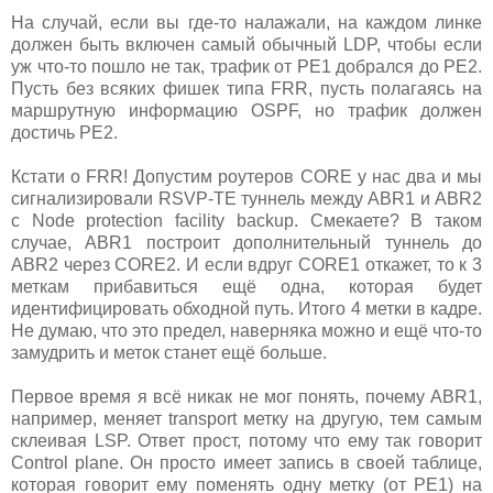
На случай, если вы где-то налажали, на каждом линке
должен быть включен самый обычный LDP, чтобы если
уж что-то пошло не так, трафик от PE1 добрался до PE2.
Пусть без всяких фишек типа FRR, пусть полагаясь на
маршрутную информацию OSPF, но трафик должен
достичь PE2.
Кстати о FRR! Допустим роутеров CORE у нас два и мы
сигнализировали RSVP-TE туннель между ABR1 и ABR2
с Node protection facility backup. Смекаете? В таком
случае, ABR1 построит дополнительный туннель до
ABR2 через CORE2. И если вдруг CORE1 откажет, то к 3
меткам прибавиться ещё одна, которая будет
идентифицировать обходной путь. Итого 4 метки в кадре.
Не думаю, что это предел, наверняка можно и ещё что-то
замудрить и меток станет ещё больше.
Первое время я всё никак не мог понять, почему ABR1,
например, меняет transport метку на другую, тем самым
склеивая LSP. Ответ прост, потому что ему так говорит
Control plane. Он просто имеет запись в своей таблице,
которая говорит ему поменять одну метку (от PE1) на