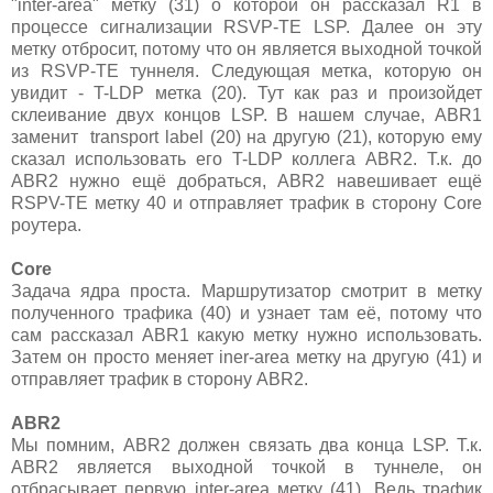
"inter-area" метку (31) о которой он рассказал R1 в
процессе сигнализации RSVP-TE LSP. Далее он эту
метку отбросит, потому что он является выходной точкой
из RSVP-TE туннеля. Следующая метка, которую он
увидит - T-LDP метка (20). Тут как раз и произойдет
склеивание двух концов LSP. В нашем случае, ABR1
заменит transport label (20) на другую (21), которую ему
сказал использовать его T-LDP коллега ABR2. Т.к. до
ABR2 нужно ещё добраться, ABR2 навешивает ещё
RSPV-TE метку 40 и отправляет трафик в сторону Core
роутера.
Core
Задача ядра проста. Маршрутизатор смотрит в метку
полученного трафика (40) и узнает там её, потому что
сам рассказал ABR1 какую метку нужно использовать.
Затем он просто меняет iner-area метку на другую (41) и
отправляет трафик в сторону ABR2.
ABR2
Мы помним, ABR2 должен связать два конца LSP. Т.к.
ABR2 является выходной точкой в туннеле, он
отбрасывает первую inter-area метку (41). Ведь трафик