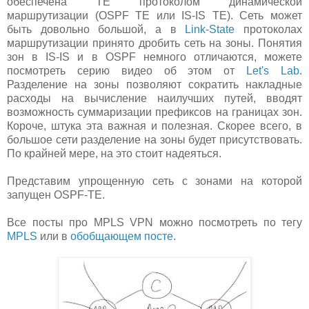
обеспечена TE протоколом динамической
маршрутизации (OSPF TE или IS-IS TE). Сеть может
быть довольно большой, а в
Link-State
протоколах
маршрутизации принято дробить сеть на зоны. Понятия
зон в IS-IS и в OSPF немного отличаются, можете
посмотреть серию видео об этом от
Let's Lab
.
Разделение на зоны позволяют сократить накладные
расходы на вычисление наилучших путей, вводят
возможность суммаризации префиксов на границах зон.
Короче, штука эта важная и полезная. Скорее всего, в
большое сети разделение на зоны будет присутствовать.
По крайней мере, на это стоит надеяться.
Представим упрощенную сеть с зонами на которой
запущен OSPF-TE.
Все посты про MPLS VPN можно посмотреть по тегу
MPLS
или в
обобщающем посте
.