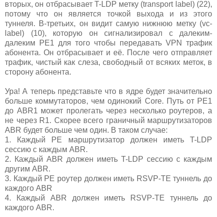
вторых, он отбрасывает T-LDP метку (transport label) (22),
потому что он является точкой выхода и из этого
туннеля. В-третьих, он видит самую нижнюю метку (vc-
label) (10), которую он сигнализировал с далеким-
далеким PE1 для того чтобы передавать VPN трафик
абонента. Он отбрасывает и её. После чего отправляет
трафик, чистый как слеза, свободный от всяких меток, в
сторону абонента.
Ура! А теперь представьте что в ядре будет значительно
больше коммутаторов, чем одинокий Сore. Путь от PE1
до ABR1 может пролегать через несколько роутеров, а
не через R1. Скорее всего граничный маршрутизаторов
ABR будет больше чем один. В таком случае:
1. Каждый PE маршрутизатор должен иметь T-LDP
сессию с каждым ABR.
2. Каждый ABR должен иметь T-LDP сессию с каждым
другим ABR.
3. Каждый PE роутер должен иметь RSVP-TE туннель до
каждого ABR
4. Каждый ABR должен иметь RSVP-TE туннель до
каждого ABR.