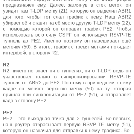
предназначен ему. Далее, заглянув в стек меток, он
увидит там T-LDP метку (21), которую он выделил ABR1
для того, чтобы тот слал трафик к нему. Наш ABR2
убирает её и ставит на её место другую T-LDP метку (22),
с помощью которой он отправит трафик PE2. Чтобы
использовать всю силу CSPF он испольщует RSVP-TE
туннель до PE2. Именно поэтому он навешивает ещё
меточку (50). В итоге, трафик с тремя метками покидает
интерфейс в сторону R2.
R2
R2 ничего не знает ни о туннелях, ни о T-LDP, ведь он
учавствовал только в синхронизировании RSVP-TE
туннеля от ABR2 до PE2. Поэтому в пришедшем к нему
кадре он меняет верхнюю метку (50) на ту, которая
пришла при синхронизации от PE2 (51), и отправляет
кадр в сторону PE2.
PE2
PE2 - это выходная точка для 3 туннелей. Во-первых,
наш роутер отбрасывает первую RSVP-TE метку (51),
которую он назначил для отправки к нему трафика. Во-