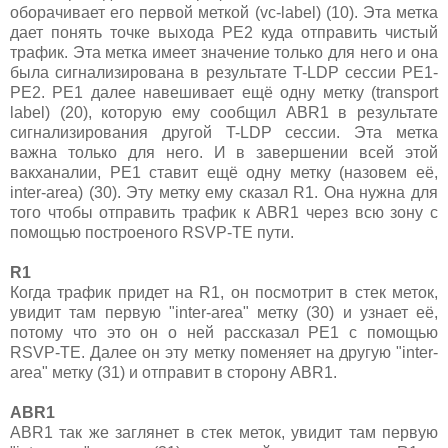
оборачивает его первой меткой (vc-label) (10). Эта метка
дает понять точке выхода PE2 куда отправить чистый
трафик. Эта метка имеет значение только для него и она
была сигнализирована в результате T-LDP сессии PE1-
PE2. PE1 далее навешивает ещё одну метку (transport
label) (20), которую ему сообщил ABR1 в результате
сигнализирования другой T-LDP сессии. Эта метка
важна только для него. И в завершении всей этой
вакханалии, PE1 ставит ещё одну метку (назовем её,
inter-area) (30). Эту метку ему сказал R1. Она нужна для
того чтобы отправить трафик к ABR1 через всю зону с
помощью построеного RSVP-TE пути.
R1
Когда трафик придет на R1, он посмотрит в стек меток,
увидит там первую "inter-area" метку (30) и узнает её,
потому что это он о ней рассказал PE1 с помощью
RSVP-TE. Далее он эту метку поменяет на другую "inter-
area" метку (31) и отправит в сторону ABR1.
ABR1
ABR1 так же заглянет в стек меток, увидит там первую