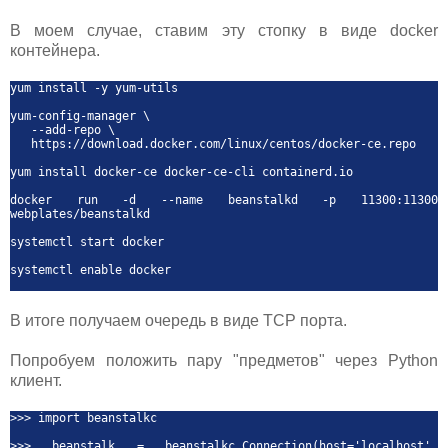
В моем случае, ставим эту стопку в виде docker
контейнера.
yum install -y yum-utils
yum-config-manager \
--add-repo \
https://download.docker.com/linux/centos/docker-ce.repo
yum install docker-ce docker-ce-cli containerd.io
docker run -d --name beanstalkd -p 11300:11300
webplates/beanstalkd
systemctl start docker
systemctl enable docker
В итоге получаем очередь в виде TCP порта.
Попробуем положить пару "предметов" через Python
клиент.
>>> import beanstalkc
>>> beanstalk = beanstalkc.Connection(host='localhost',