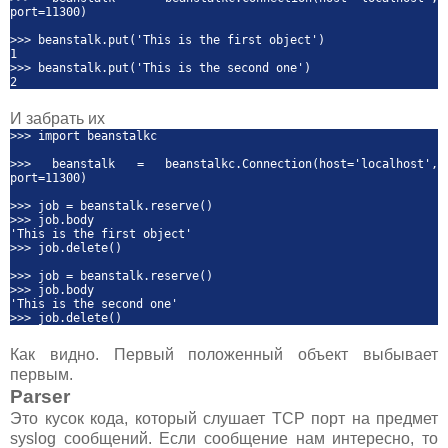
port=11300)
>>> beanstalk.put('This is the first object')
1
>>> beanstalk.put('This is the second one')
2
И забрать их
>>> import beanstalkc
>>> beanstalk = beanstalkc.Connection(host='localhost',
port=11300)
>>> job = beanstalk.reserve()
>>> job.body
'This is the first object'
>>> job.delete()
>>> job = beanstalk.reserve()
>>> job.body
'This is the second one'
>>> job.delete()
Как видно. Первый положенный объект выбывает
первым.
Parser
Это кусок кода, который слушает TCP порт на предмет
syslog сообщений. Если сообщение нам интересно, то