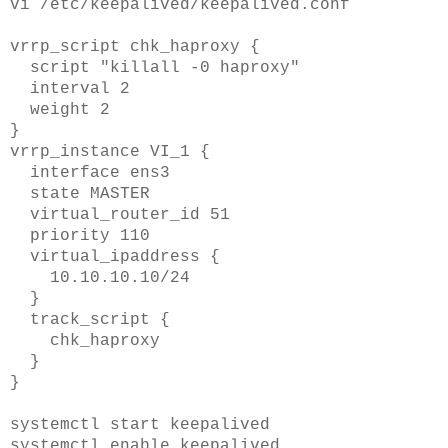
vi /etc/keepalived/keepalived.conf
vrrp_script chk_haproxy {
script "killall -0 haproxy"
interval 2
weight 2
}
vrrp_instance VI_1 {
interface ens3
state MASTER
virtual_router_id 51
priority 110
virtual_ipaddress {
10.10.10.10/24
}
track_script {
chk_haproxy
}
}
systemctl start keepalived
systemctl enable keepalived