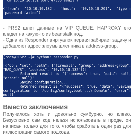
from 10.10.10.132 port 47336 ssh2]')
{'from': '10.10.10.132', 'host': '10.10.10.201', 'type':
'password_failed'}
- PRS2 шлет данные на VIP QUEUE, HAPROXY его
кладет на какую-то из beanstalk нод.
- Одна из Responder виртуалок первая забирает задачу и
добавляет адрес злоумышленника в address-group.
[root@RESP2 ~]# python2 responder.py
[{"op": "set", "path": ["firewall", "group", "address-group",
"BAD_GUYS", "address", "10.10.10.132"]}]
Returned result is "{"success": true, "data": null,
"error": null}"
Saving configuration...
Returned result is "{"success": true, "data": "Saving
configuration to '/config/config.boot'...\nDone\n", "error":
null}"
Вместо заключения
Получилось хоть и довольно сумбурно, но клево.
Безусловно сам код нельзя использовать в проде, он
написан только для того, чтобы сработать один раз для
иллюстрации самого подхода.