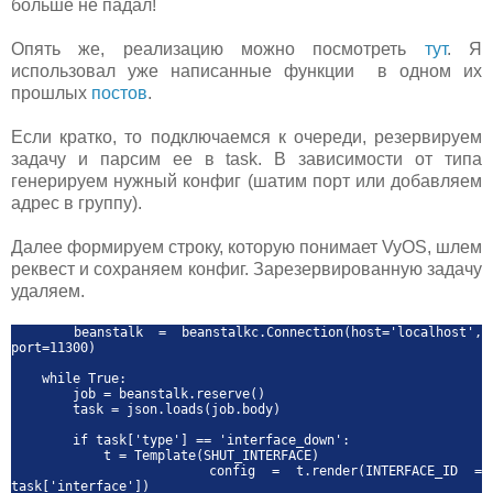
больше не падал!
Опять же, реализацию можно посмотреть
тут
. Я
использовал уже написанные функции в одном их
прошлых
постов
.
Если кратко, то подключаемся к очереди, резервируем
задачу и парсим ее в task. В зависимости от типа
генерируем нужный конфиг (шатим порт или добавляем
адрес в группу).
Далее формируем строку, которую понимает VyOS, шлем
реквест и сохраняем конфиг. Зарезервированную задачу
удаляем.
beanstalk = beanstalkc.Connection(host='localhost',
port=11300)
while True:
job = beanstalk.reserve()
task = json.loads(job.body)
if task['type'] == 'interface_down':
t = Template(SHUT_INTERFACE)
config = t.render(INTERFACE_ID =
task['interface'])