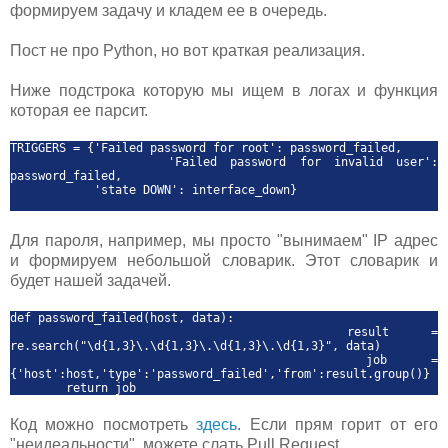
формируем задачу и кладем ее в очередь.
Пост не про Python, но вот краткая реализация.
Ниже подстрока которую мы ищем в логах и функция
которая ее парсит.
TRIGGERS = {'Failed password for root': password_failed,
'Failed password for invalid user':
password_failed,
'state DOWN': interface_down}
Для пароля, например, мы просто "вынимаем" IP адрес
и формируем небольшой словарик. Этот словарик и
будет нашей задачей.
def password_failed(host, data):
result =
re.search("\d{1,3}\.\d{1,3}\.\d{1,3}\.\d{1,3}", data)
job =
{'host':host,'type':'password_failed','from':result.group()}
return job
Код можно посмотреть
здесь
. Если прям горит от его
"неидеальности", можете слать Pull Request.