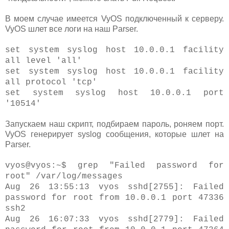
В моем случае имеется VyOS подключенный к серверу.
VyOS шлет все логи на наш Parser.
set system syslog host 10.0.0.1 facility
all level 'all'
set system syslog host 10.0.0.1 facility
all protocol 'tcp'
set system syslog host 10.0.0.1 port
'10514'
Запускаем наш скрипт, подбираем пароль, роняем порт.
VyOS генерирует syslog сообщения, которые шлет на
Parser.
vyos@vyos:~$ grep "Failed password for
root" /var/log/messages
Aug 26 13:55:13 vyos sshd[2755]: Failed
password for root from 10.0.0.1 port 47336
ssh2
Aug 26 16:07:33 vyos sshd[2779]: Failed