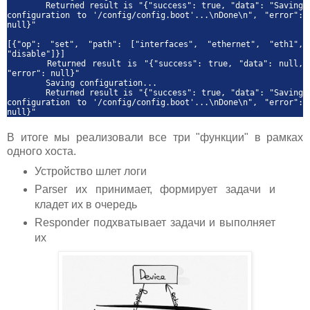
Returned result is "{"success": true, "data": "Saving
configuration to '/config/config.boot'...\nDone\n", "error":
null}"
[{"op": "set", "path": ["interfaces", "ethernet", "eth1",
"disable"]}]
Returned result is "{"success": true, "data": null,
"error": null}"
Saving configuration...
Returned result is "{"success": true, "data": "Saving
configuration to '/config/config.boot'...\nDone\n", "error":
null}"
В итоге мы реализовали все три "функции" в рамках
одного хоста.
Устройство шлет логи
Parser их принимает, формирует задачи и
кладет их в очередь
Responder подхватывает задачи и выполняет
их