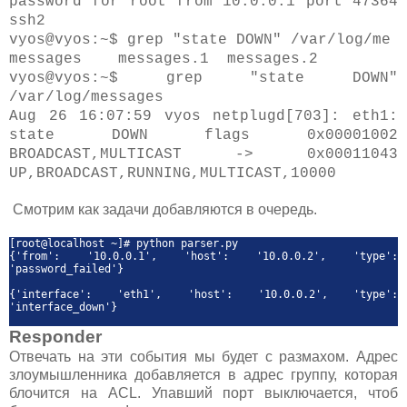
password for root from 10.0.0.1 port 47364
ssh2
vyos@vyos:~$ grep "state DOWN" /var/log/me
messages messages.1 messages.2
vyos@vyos:~$ grep "state DOWN"
/var/log/messages
Aug 26 16:07:59 vyos netplugd[703]: eth1:
state DOWN flags 0x00001002
BROADCAST,MULTICAST -> 0x00011043
UP,BROADCAST,RUNNING,MULTICAST,10000
Cмотрим как задачи добавляются в очередь.
[root@localhost ~]# python parser.py
{'from': '10.0.0.1', 'host': '10.0.0.2', 'type':
'password_failed'}
{'interface': 'eth1', 'host': '10.0.0.2', 'type':
'interface_down'}
Responder
Отвечать на эти события мы будет с размахом. Адрес
злоумышленника добавляется в адрес группу, которая
блочится на ACL. Упавший порт выключается, чтоб