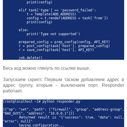
print(config)
elif task['type'] == 'password_failed':
t = Template(ADD_ADDRESS)
config = t.render(ADDRESS = task['from'])
print(config)
else:
print('Type not supported')
prepared_config = prep_config(config, API_KEY)
r = post_config(task['host'], prepared_config)
r = save_config(task['host'], API_KEY)
job.delete()
Весь код можно глянуть по ссылке выше.
Запускаем скрипт. Первым таском добавляем адрес в
адрес группу, вторым - выключаем порт. Responder
работает.
[root@localhost ~]# python responder.py
[{"op": "set", "path": ["firewall", "group", "address-group",
"BAD_GUYS", "address", "10.0.0.1"]}]
Returned result is "{"success": true, "data": null,
"error": null}"
Saving configuration...