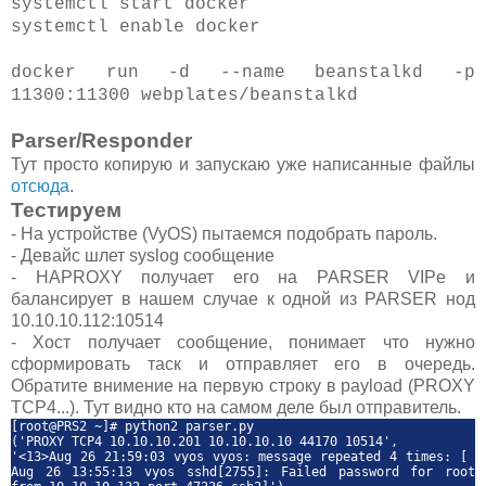
systemctl start docker
systemctl enable docker
docker run -d --name beanstalkd -p
11300:11300 webplates/beanstalkd
Parser/Responder
Тут просто копирую и запускаю уже написанные файлы
отсюда
.
Тестируем
- На устройстве (VyOS) пытаемся подобрать пароль.
- Девайс шлет syslog сообщение
- HAPROXY получает его на PARSER VIPе и
балансирует в нашем случае к одной из PARSER нод
10.10.10.112:10514
- Хост получает сообщение, понимает что нужно
сформировать таск и отправляет его в очередь.
Обратите внимение на первую строку в payload (PROXY
TCP4...). Тут видно кто на самом деле был отправитель.
[root@PRS2 ~]# python2 parser.py
('PROXY TCP4 10.10.10.201 10.10.10.10 44170 10514',
'<13>Aug 26 21:59:03 vyos vyos: message repeated 4 times: [
Aug 26 13:55:13 vyos sshd[2755]: Failed password for root