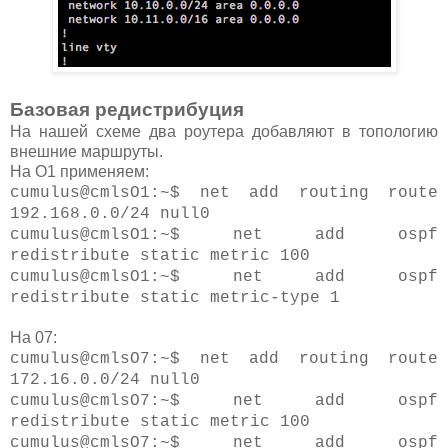
Базовая редистрибуция
На нашей схеме два роутера добавляют в топологию
внешние маршруты.
На О1 применяем:
cumulus@cmlsO1:~$ net add routing route
192.168.0.0/24 null0
cumulus@cmlsO1:~$ net add ospf
redistribute static metric 100
cumulus@cmlsO1:~$ net add ospf
redistribute static metric-type 1
На 07:
cumulus@cmlsO7:~$ net add routing route
172.16.0.0/24 null0
cumulus@cmlsO7:~$ net add ospf
redistribute static metric 100
cumulus@cmlsO7:~$ net add ospf