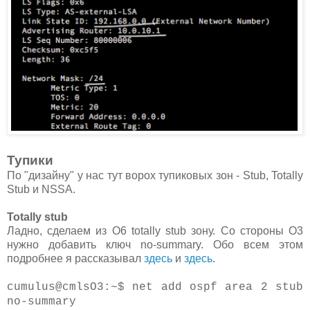
Тупики
По "дизайну" у нас тут ворох тупиковых зон - Stub, Totally
Stub и NSSA.
Totally stub
Ладно, сделаем из O6 totally stub зону. Со стороны O3
нужно добавить ключ no-summary. Обо всем этом
подробнее я рассказывал
здесь
и
здесь
.
cumulus@cmlsO3:~$ net add ospf area 2 stub
no-summary