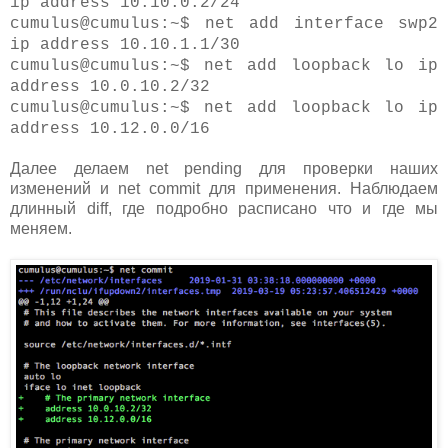
ip address 10.10.0.2/24
cumulus@cumulus:~$ net add interface swp2
ip address 10.10.1.1/30
cumulus@cumulus:~$ net add loopback lo ip
address 10.0.10.2/32
cumulus@cumulus:~$ net add loopback lo ip
address 10.12.0.0/16
Далее делаем net pending для проверки наших
изменений и net commit для применения. Наблюдаем
длинный diff, где подробно расписано что и где мы
меняем.