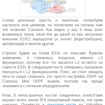
Схема довольно проста и понятная, попробуем
настроить всю целиком, но посмотрим на сколько нам
это позволит Cumulus. Как видно, у нас 4 зоны всех
возможных типов, vitual link до одной из них, несколько
внешних E1/E2 маршрутов (а значит редистрибуция),
авторизация и многое другое.
Строить будем на голом ESXi, по классике. Важное
замечание, я стремлюсь пощупать именно L3
функционал, поэтому все что касается L2 остается на
совести ESXi. В следующем посте собираюсь прицельно
поиграться с L2 функционалом. Плюс, не стоит ожидать
чего-то сверх сложного, это просто настройка OSPF на
Cumulus. Мне OSPF знаком, поэтому так проще
знакомится с сетевым оборудованием.
Итак, 8 ненастроеных хостов соединеных vswitch'ами
кушают всего около 5Гб оперативной памяти, что прям
шикарно. Почему-то
в прошлом посте
на Virtualbox