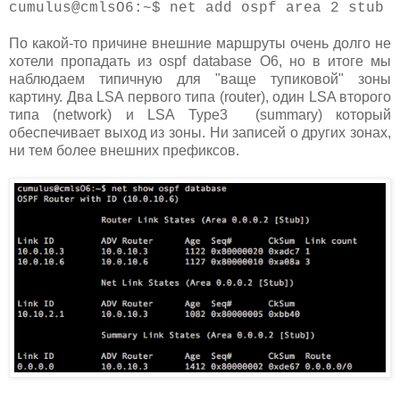
cumulus@cmlsO6:~$ net add ospf area 2 stub
По какой-то причине внешние маршруты очень долго не
хотели пропадать из ospf database O6, но в итоге мы
наблюдаем типичную для "ваще тупиковой" зоны
картину. Два LSA первого типа (router), один LSA второго
типа (network) и LSA Type3 (summary) который
обеспечивает выход из зоны. Ни записей о других зонах,
ни тем более внешних префиксов.