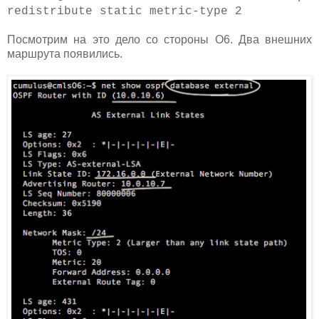
redistribute static metric-type 2
Посмотрим на это дело со стороны О6. Два внешних
маршрута появились.