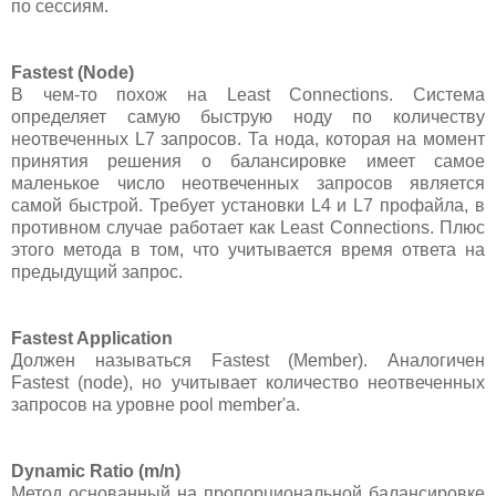
по сессиям.
Fastest (Node)
В чем-то похож на Least Connections. Система
определяет самую быструю ноду по количеству
неотвеченных L7 запросов. Та нода, которая на момент
принятия решения о балансировке имеет самое
маленькое число неотвеченных запросов является
самой быстрой. Требует установки L4 и L7 профайла, в
противном случае работает как Least Connections. Плюс
этого метода в том, что учитывается время ответа на
предыдущий запрос.
Fastest Application
Должен называться Fastest (Member). Аналогичен
Fastest (node), но учитывает количество неотвеченных
запросов на уровне pool member'a.
Dynamic Ratio (m/n)
Метод основанный на пропорциональной балансировке