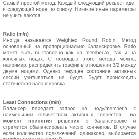
Самый простой метод. Каждый следующий реквест идет
к следующей ноде по списку. Никакие иные параметры
не учитываются.
Ratio (m/n)
Иногда называется Weighted Round Robin. Метод
основанный на пропорционально балансировке. Ratio
может быть выставлено как на member'ах, так и на
конечных нодах. С помощью этого метода можно,
например, распределить трафик в отношении 3/2 между
двумя нодами. Однако текущее состояние активных
сессий учитываться не будет. Будет происходить
статическая балансировка.
Least Connections (m/n)
Балансер передает запрос на ноду/member'а с
наименьшим количеством активных connect'ов
на
момент принятия решения
о балансировке и
стремится сбалансировать число коннектов. В случае
если количество подключений одинаково, выбирается