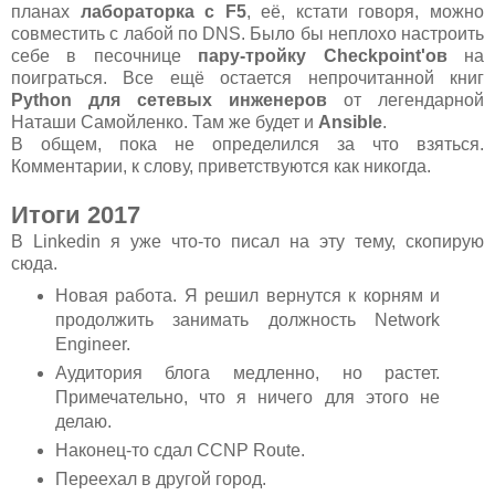
планах
лабораторка с F5
, её, кстати говоря, можно
совместить с лабой по DNS. Было бы неплохо настроить
себе в песочнице
пару-тройку Checkpoint'ов
на
поиграться. Все ещё остается непрочитанной книг
Python для сетевых инженеров
от легендарной
Наташи Самойленко. Там же будет и
Ansible
.
В общем, пока не определился за что взяться.
Комментарии, к слову, приветствуются как никогда.
Итоги 2017
В Linkedin я уже что-то писал на эту тему, скопирую
сюда.
Новая работа. Я решил вернутся к корням и
продолжить занимать должность Network
Engineer.
Аудитория блога медленно, но растет.
Примечательно, что я ничего для этого не
делаю.
Наконец-то сдал CCNP Route.
Переехал в другой город.