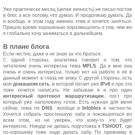
Уже практически месяц (целая вечность) не писал постов
в блог, а все потому, что думал. И продолжаю думать. Да
и вообще, в этом году именно этим и хочется заняться.
Пришло время хорошенько поразмышлять о том, чем же
я глобально хочу заниматься в дальнейшем.
В плане блога
Если честно, даже и не знаю за что браться.
С одной стороны, аналитика говорит о том, что
читателям очень интересна тема
MPLS
. Да и мне она
очень и очень интересна, только вот на работе я её в
данный момент в глаза не вижу. С другой стороны, есть
моя
домашняя сеть
, в которой бегает уже
IPv6
и про это
тоже хочется написать. Не забываю я и про один
интересный протокол маршрутизации
, пост про
который уже наполовину готов. Есть нужная для меня
сейчас тема по
DNS
вообще и
Infoblox
в частности.
Хочется собрать простенькую лабу и поковыряться во
всем этом, но не уверен, что кому-то это будет
интересно. Никуда не делась подготовка к
TSHOOT
, где
по-хорошему тоже надо делать лабу. По прежнему в