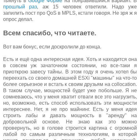
тыкнуть в
Google Форме
на понравившийся вариант. В
прошлый раз
, аж 15 человек ответили. Надо уже
запилить пост про QoS в MPLS, кстати говоря. Не зря ж я
опрос делал.
Всем спасибо, что читаете.
Вот вам бонус, если доскролили до конца.
Есть и ещё одна интересная идея. Хоть и находится она
в совсем уж зачаточном состоянии, но все-таки я
приоткрою завесу тайны. В этом году я очень хотел бы
переехать со своего домашней ESXi "машины" на что-то
более серьезное и встать к своим друзьям на collocation.
В таком случае, мощностей будет уже побольше. Я не
сомневаюсь, что у меня хватит отваги все это нагрузить,
но, возможно, есть способ использовать эти мощности
интереснее. Нет, я не про майнинг. Есть у меня идея
строить лабы и давать мощность в "аренду" на
добровольной основе. Не знаю как это можно
провернуть, но в голове строится картина с огромной
лабой по самым различным технологиям, в которой