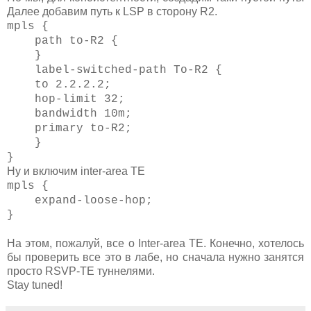
Далее добавим путь к LSP в сторону R2.
mpls {
path to-R2 {
}
label-switched-path To-R2 {
to 2.2.2.2;
hop-limit 32;
bandwidth 10m;
primary to-R2;
}
}
Ну и включим inter-area TE
mpls {
expand-loose-hop;
}
На этом, пожалуй, все о Inter-area TE. Конечно, хотелось
бы проверить все это в лабе, но сначала нужно занятся
просто RSVP-TE туннелями.
Stay tuned!