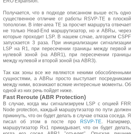
ERO Expansion.
Получается, что в подходе описанном выше есть одно
существенное отличие от работы RSVP-TE в плоской
топологии. В inter-area TE за просчет маршрута отвечает
не только Head-End маршрутизатор, но и ABRы, через
которые проходит LSP. В нашем слчае, алгоритм CSPF
запускается 3 раза. При инициализации сигнализации
LSP на R1, при пересечении границы между первой и
нулевой зоной (на ABR1), при пересечении границы
между нулевой и второй зоной (на ABR3).
Так как зоны все же являются некими обособленными
сущностями, а ABRы просто выступает посредниками
между ними, возникают всякие интересные моменты. Об
одной из них речь пойдет ниже.
Fast Reroute (ABR Protection)
В случае, когда мы сигнализируем LSP с опцией FRR
Node protection, каждый маршрутизатор по пути должен
прикинуть, что он будет делать в случае отказа соседа. Я
писал об этом в посте про
RSVP-TE
. Напирмер,
маршрутизатор Rx1 прикидывает, что он будет делать,
когда его сосед ABR1 "отъедет". Опуская лишние