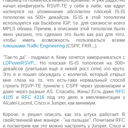
Наконец-то появилось немного времени. Я уже радостно
начал конфигурить RSVP-TE у себя в лабе, как вдруг
наткнулся на упоминание абсолютно плоской IS-IS
топологии на 500+ девайсов. IS-IS в этой топологии
используется как backbone IGP, т.е. для связности всего
MPLS облака. Причем, в описании этой топологии было
явно указано, что сделано это было как раз для того,
чтобы иметь возможность пользоваться всеми
плюшками Traffic Engineering
(CSPF, FRR...).
"Так-то да" - подумал я. Кому хочется заморачиваться с
LDPoverRSVP
... Но плоская IS-IS топология на 500+
девайсов (учитывая ещё и некий рост сети) это круто.
Это я и пошел обсуждать с коллегой, который открыл
мне глаза на то, что есть-таки нормальный способ
строить RSVP-TE туннели с CSPF через уровни/арии и
даже через разные AS. Спасибо, Жень! Есть даже
RFC
4105
и
RFC 4216
под это дело и имплементации у
Alcatel-Lucent, Cisco и Juniper, как минимум.
Короче, я решил описать как эта штука работает. В
свойственной мне манере - "на пальцах". Почитаем RFC
и посмотрим как это можно настроить у Juniper, Cisco и