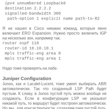
ipv4 unnumbered Loopback0
destination 2.2.2.2
signalled-bandwidth 300
path-option 1 explicit name path-to-R2
Я не нашел в Cisco никаких команд, которые явно
включают ERO Expansion. Нужно просто включить IGP
на несколько зон, например так.
router ospf 110
router-id 10.10.10.1
mpls traffic-eng area 0
mpls traffic-eng area 1
Надо тоже проверять на лабе.
Juniper Configuration
Junos, как и Lacatel-Lucent, тоже умеет выбирать ABR
автоматически. Так что созданный LSP Path будет
пустым. К слову, в Junos пустой путь можно вообще не
создавать. Если в конфигурации LSP не указыват
никакой путь, то маршрут будет построен автоматически.
Но мы, для консистентности, создадим-таки пустой путь.