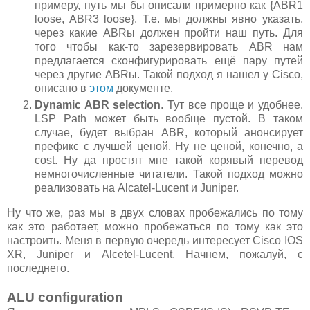
примеру, путь мы бы описали примерно как {ABR1
loose, ABR3 loose}. Т.е. мы должны явно указать,
через какие ABRы должен пройти наш путь. Для
того чтобы как-то зарезервировать ABR нам
предлагается сконфигурировать ещё пару путей
через другие ABRы. Такой подход я нашел у Cisco,
описано в
этом
документе.
Dynamic ABR selection
. Тут все проще и удобнее.
LSP Path может быть вообще пустой. В таком
случае, будет выбран ABR, который анонсирует
префикс с лучшей ценой. Ну не ценой, конечно, а
cost. Ну да простят мне такой корявый перевод
немногочисленные читатели. Такой подход можно
реализовать на Alcatel-Lucent и Juniper.
Ну что же, раз мы в двух словах пробежались по тому
как это работает, можно пробежаться по тому как это
настроить. Меня в первую очередь интересует Cisco IOS
XR, Juniper и Alcetel-Lucent. Начнем, пожалуй, с
последнего.
ALU configuration