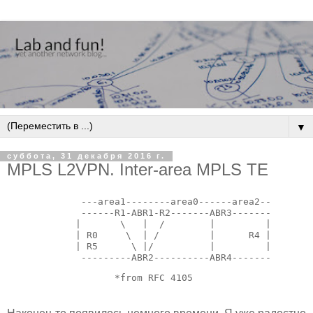
▼
суббота, 31 декабря 2016 г.
MPLS L2VPN. Inter-area MPLS TE
       ---area1--------area0------area2--

       ------R1-ABR1-R2-------ABR3-------

      |       \   |  /        |         |

      | R0     \  | /         |      R4 |

      | R5      \ |/          |         |

       ---------ABR2----------ABR4-------
*from RFC 4105 