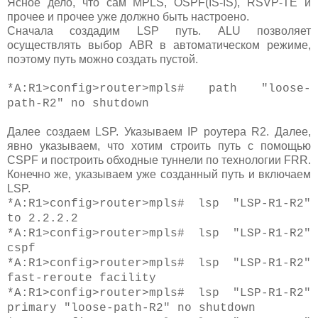
Ясное дело, что сам MPLS, OSPF(IS-IS), RSVP-TE и
прочее и прочее уже должно быть настроено.
Сначала создадим LSP путь. ALU позволяет
осуществлять выбор ABR в автоматическом режиме,
поэтому путь можно создать пустой.
*A:R1>config>router>mpls# path "loose-
path-R2" no shutdown
Далее создаем LSP. Указываем IP роутера R2. Далее,
явно указываем, что хотим строить путь с помощью
CSPF и построить обходные туннели по технологии FRR.
Конечно же, указываем уже созданный путь и включаем
LSP.
*A:R1>config>router>mpls# lsp "LSP-R1-R2"
to 2.2.2.2
*A:R1>config>router>mpls# lsp "LSP-R1-R2"
cspf
*A:R1>config>router>mpls# lsp "LSP-R1-R2"
fast-reroute facility
*A:R1>config>router>mpls# lsp "LSP-R1-R2"
primary "loose-path-R2" no shutdown