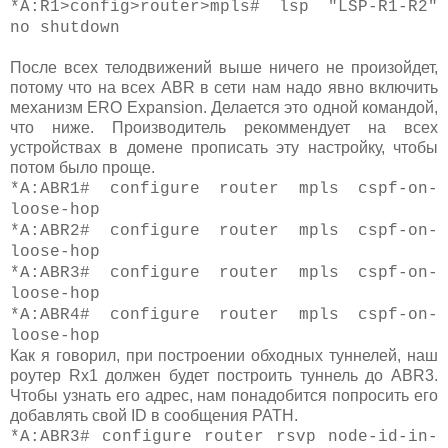
*A:R1>config>router>mpls# lsp "LSP-R1-R2"
no shutdown
После всех телодвижений выше ничего не произойдет,
потому что на всех ABR в сети нам надо явно включить
механизм ERO Expansion. Делается это одной командой,
что ниже. Производитель рекоммендует на всех
устройствах в домене прописать эту настройку, чтобы
потом было проще.
*A:ABR1# configure router mpls cspf-on-
loose-hop
*A:ABR2# configure router mpls cspf-on-
loose-hop
*A:ABR3# configure router mpls cspf-on-
loose-hop
*A:ABR4# configure router mpls cspf-on-
loose-hop
Как я говорил, при построении обходных туннелей, наш
роутер Rx1 должен будет построить туннель до ABR3.
Чтобы узнать его адрес, нам понадобится попросить его
добавлять свой ID в сообщения PATH.
*A:ABR3# configure router rsvp node-id-in-