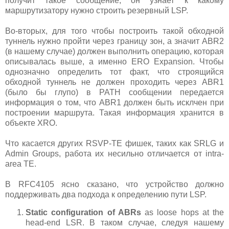
получит такое сообщение, он узнает к какому
маршрутизатору нужно строить резервный LSP.
Во-вторых, для того чтобы построить такой обходной
туннель нужно пройти через границу зон, а значит ABR2
(в нашему случае) должен выполнить операцию, которая
описывалась выше, а именно ERO Expansion. Чтобы
однозначно определить тот факт, что строящийся
обходной туннель не должен проходить через ABR1
(было бы глупо) в PATH сообщении передается
информация о том, что ABR1 должен быть исклчен при
построении маршрута. Такая информация хранится в
объекте XRO.
Что касается других RSVP-TE фишек, таких как SRLG и
Admin Groups, работа их несильно отличается от intra-
area TE.
В RFC4105 ясно сказано, что устройство должно
поддерживать два подхода к определению пути LSP.
Static configuration of ABRs
as loose hops at the
head-end LSR. В таком случае, следуя нашему