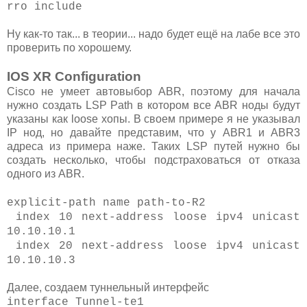
rro include
Ну как-то так... в теории... надо будет ещё на лабе все это
проверить по хорошему.
IOS XR Configuration
Cisco не умеет автовыбор ABR, поэтому для начала
нужно создать LSP Path в котором все ABR ноды будут
указаны как loose хопы. В своем примере я не указывал
IP нод, но давайте представим, что у ABR1 и ABR3
адреса из примера наже. Таких LSP путей нужно бы
создать несколько, чтобы подстраховаться от отказа
одного из ABR.
explicit-path name path-to-R2
index 10 next-address loose ipv4 unicast
10.10.10.1
index 20 next-address loose ipv4 unicast
10.10.10.3
Далее, создаем туннельный интерфейс
interface Tunnel-te1