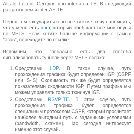
Alcatel-Lucent. Сегодня про inter-area TE. В следующий
раз разберем и inter-AS TE.
Перед тем как удариться во все тяжкие, хочу напомнить,
что у меня есть
пост
, который обобщает все мои опусы
по MPLS. Если хотите больше информации с самых
"азов", переходите по ссылке.
Вспомним, что глобально есть два способа
сигнализировать туннели через MPLS облако:
Средствами
LDP
. В таком случае, путь
прохождения трафика будет определен IGP (OSPF
или IS-IS). Сходимость так же будет определятся
показателями сходимости IGP. Путем трафика мы
можем управлять только тюнинуя IGP.
Средствами
RSVP-TE
. В этом случае, путь
прохождения трафика будет определятся
специльным протоколом CSPF, который просчитает
наиболее выгодный путь с заданными условиями
(bandwidth, скажем). Нас сегодня интересует
именно этот случай.