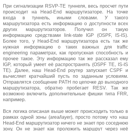
При сигнализации RSVP-TE туннеля, весь просчет пути
происходит на Head-End маршрутизаторе. На точке
входа в туннель, иными словами. У такого
маршрутизатора есть информацию о доступности всех
других маршрутизаторов. Получил он такую
информацию средствами link-state IGP (OSPF, IS-IS).
Более того, у Head-End маршрутизатора есть так же
нужная информацию о таких важных для traffic
engineering параметрах, как пропускная способность и
прочее такое. Эту информацию так же рассказал ему
IGP, который умеет её распространять (OSPF TE, IS-IS
TE). Далее, наш Head-End роутер запускает CSPF и
вычисляет кратчайший пусть по заданным условиям.
Отправлятся сообщение PATH по цепочке до выходного
маршрутизатора, обратно пробегает RESV. Так же
возможно включить дополнительные фишки типа FRR,
например.
Вся логика описаная выше может происходить только в
рамках одной зоны (area/layer), просто потому что наш
Head-End маршрутизатор ничего не знает про соседнюю
зону. Он не знает как проложить маршрут через неё